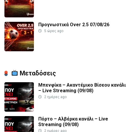
Προγνωστικά Over 2.5 07/08/26
5 ώρες ago
Μεταδόσεις
Μπενφίκα – Ακαντέμικο Βίσεου κανάλι
– Live Streaming (09/08)
2 ημέρες ago
Πόρτο – Αλβέρκα κανάλι – Live
Streaming (09/08)
2 ημέρες ago