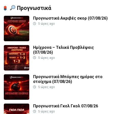
Προγνωστικά
Προγνωστικά Ακριβές σκορ (07/08/26)
5 ώρες ago
Ημίχρονα – Τελικά Προβλέψεις
(07/08/26)
5 ώρες ago
Προγνωστικά Μπόμπες ημέρας στο
στοίχημα (07/08/26)
5 ώρες ago
Προγνωστικά Γκολ Γκολ 07/08/26
5 ώρες ago