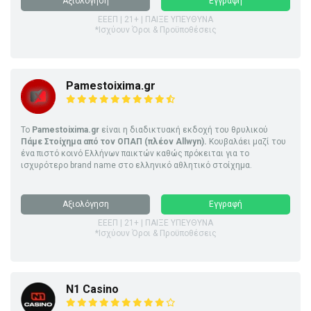
Αξιολόγηση
Εγγραφή
ΕΕΕΠ | 21+ | ΠΑΙΞΕ ΥΠΕΥΘΥΝΑ
*Ισχύουν Όροι & Προϋποθέσεις
Pamestoixima.gr
Το
Pamestoixima.gr
είναι η διαδικτυακή εκδοχή του θρυλικού
Πάμε Στοίχημα από τον ΟΠΑΠ (πλέον Allwyn).
Κουβαλάει μαζί του
ένα πιστό κοινό Ελλήνων παικτών καθώς πρόκειται για το
ισχυρότερο brand name στο ελληνικό αθλητικό στοίχημα.
Αξιολόγηση
Εγγραφή
ΕΕΕΠ | 21+ | ΠΑΙΞΕ ΥΠΕΥΘΥΝΑ
*Ισχύουν Όροι & Προϋποθέσεις
N1 Casino