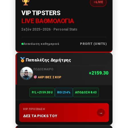
LIVE
VIP TIPSTERS
LIVE ΒΑΘΜΟΛΟΓΊΑ
Σεζόν 2025–2026 · Personal Stats
Ανανέωση καθημερινά
PROFIT (UNITS)
Παπαλέξης Δημήτρης
ΠΟΔΌΣΦΑΙΡΟ
2159.30
ΑΚΡΙΒΈΣ ΣΚΟΡ
P/L +2159.30 U
ROI 214%
ΑΠΌΔΟΣΗ 8.43
VIP ΠΡΌΣΒΑΣΗ
→
ΔΕΣ ΤΑ PICKS ΤΟΥ