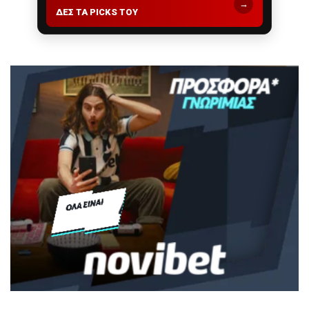
→
ΔΕΣ ΤΑ PICKS ΤΟΥ