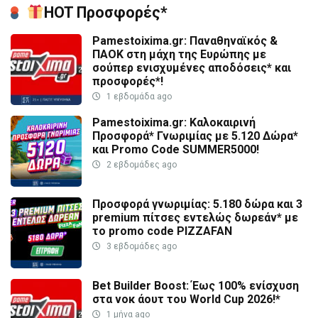
HOT Προσφορές*
Pamestoixima.gr: Παναθηναϊκός &
ΠΑΟΚ στη μάχη της Ευρώπης με
σούπερ ενισχυμένες αποδόσεις* και
προσφορές*!
1 εβδομάδα ago
Pamestoixima.gr: Καλοκαιρινή
Προσφορά* Γνωριμίας με 5.120 Δώρα*
και Promo Code SUMMER5000!
2 εβδομάδες ago
Προσφορά γνωριμίας: 5.180 δώρα και 3
premium πίτσες εντελώς δωρεάν* με
το promo code PIZZAFAN
3 εβδομάδες ago
Bet Builder Boost: Έως 100% ενίσχυση
στα νοκ άουτ του World Cup 2026!*
1 μήνα ago