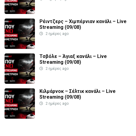
Ρέιντζερς – Χιμπέρνιαν κανάλι – Live
Streaming (09/08)
2 ημέρες ago
Τσβόλε – Άγιαξ κανάλι – Live
Streaming (09/08)
2 ημέρες ago
Κιλμάρνοκ – Σέλτικ κανάλι – Live
Streaming (09/08)
2 ημέρες ago