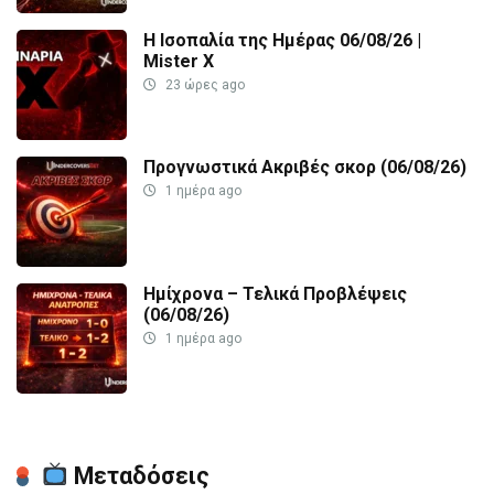
Η Ισοπαλία της Ημέρας 06/08/26 |
Mister X
23 ώρες ago
Προγνωστικά Ακριβές σκορ (06/08/26)
1 ημέρα ago
Ημίχρονα – Τελικά Προβλέψεις
(06/08/26)
1 ημέρα ago
Μεταδόσεις