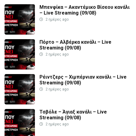
Μπενφίκα – Ακαντέμικο Βίσεου κανάλι
– Live Streaming (09/08)
2 ημέρες ago
Πόρτο – Αλβέρκα κανάλι – Live
Streaming (09/08)
2 ημέρες ago
Ρέιντζερς – Χιμπέρνιαν κανάλι – Live
Streaming (09/08)
2 ημέρες ago
Τσβόλε – Άγιαξ κανάλι – Live
Streaming (09/08)
2 ημέρες ago