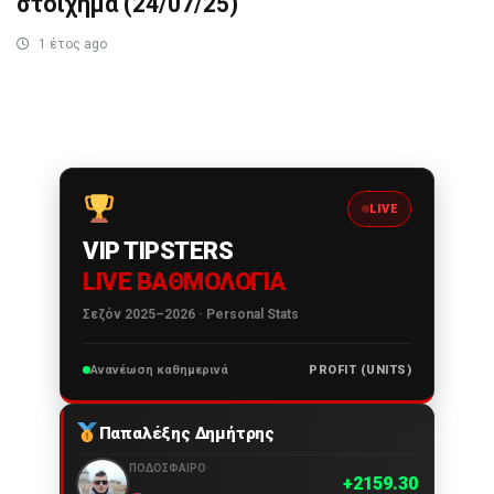
στοίχημα (24/07/25)
1 έτος ago
LIVE
VIP TIPSTERS
LIVE ΒΑΘΜΟΛΟΓΊΑ
Σεζόν 2025–2026 · Personal Stats
Ανανέωση καθημερινά
PROFIT (UNITS)
Παπαλέξης Δημήτρης
ΠΟΔΌΣΦΑΙΡΟ
2159.30