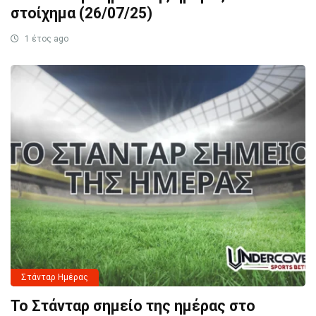
στοίχημα (26/07/25)
1 έτος ago
Στάνταρ Ημέρας
Το Στάνταρ σημείο της ημέρας στο