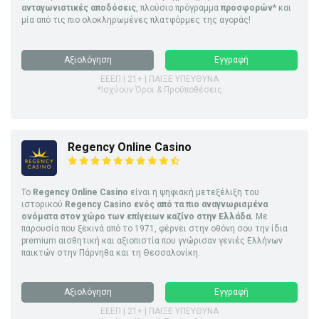
ανταγωνιστικές αποδόσεις
, πλούσιο πρόγραμμα
προσφορών
* και
μία από τις πιο ολοκληρωμένες πλατφόρμες της αγοράς!
Αξιολόγηση
Εγγραφή
ΕΕΕΠ | 21+ | ΠΑΙΞΕ ΥΠΕΥΘΥΝΑ
*Ισχύουν Όροι & Προϋποθέσεις
Regency Online Casino
Το
Regency Online Casino
είναι η ψηφιακή μετεξέλιξη του
ιστορικού
Regency Casino ενός από τα πιο αναγνωρισμένα
ονόματα στον χώρο των επίγειων καζίνο στην Ελλάδα.
Με
παρουσία που ξεκινά από το 1971, φέρνει στην οθόνη σου την ίδια
premium αισθητική και αξιοπιστία που γνώρισαν γενιές Ελλήνων
παικτών στην Πάρνηθα και τη Θεσσαλονίκη.
Αξιολόγηση
Εγγραφή
ΕΕΕΠ | 21+ | ΠΑΙΞΕ ΥΠΕΥΘΥΝΑ