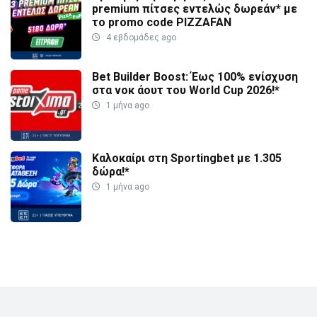
premium πίτσες εντελώς δωρεάν* με
το promo code PIZZAFAN
4 εβδομάδες ago
Bet Builder Boost: Έως 100% ενίσχυση
στα νοκ άουτ του World Cup 2026!*
1 μήνα ago
Καλοκαίρι στη Sportingbet με 1.305
δώρα!*
1 μήνα ago