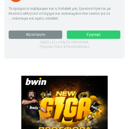
Τα πράγματα σοβάρεψαν και η Vistabet μας ξανασυστήνεται με
πλούσιο αθλητικό στοίχημα και ανανεωμένο live casino για να
....νιώσουμε και εμείς vistabet.
Αξιολόγηση
Εγγραφή
ΕΕΕΠ | 21+ | ΠΑΙΞΕ ΥΠΕΥΘΥΝΑ
*Ισχύουν Όροι & Προϋποθέσεις