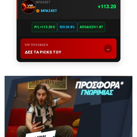
ΜΠΆΣΚΕΤ
113.20
ΜΠΆΣΚΕΤ
P/L +113.20 U
ROI 34.8%
ΑΠΌΔΟΣΗ 1.87
VIP ΠΡΌΣΒΑΣΗ
→
ΔΕΣ ΤΑ PICKS ΤΟΥ