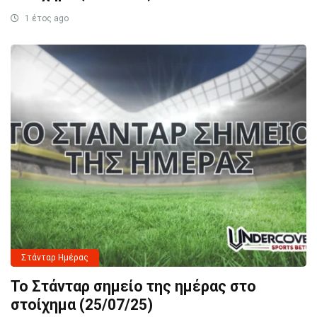
1 έτος ago
Στάνταρ Ημέρας
Το Στάνταρ σημείο της ημέρας στο
στοίχημα (25/07/25)