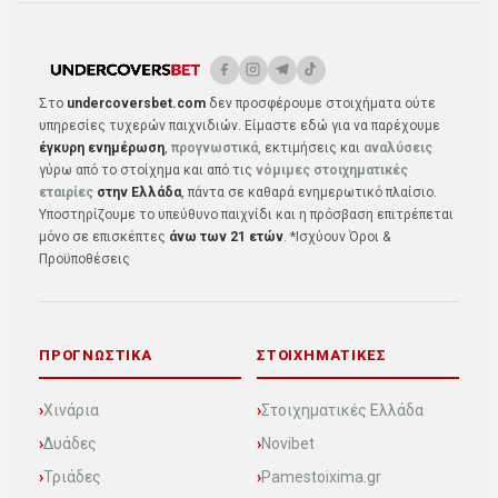
Στο
undercoversbet.com
δεν προσφέρουμε στοιχήματα ούτε
υπηρεσίες τυχερών παιχνιδιών. Είμαστε εδώ για να παρέχουμε
έγκυρη ενημέρωση
,
προγνωστικά
, εκτιμήσεις και
αναλύσεις
γύρω από το στοίχημα και από τις
νόμιμες στοιχηματικές
εταιρίες
στην Ελλάδα
, πάντα σε καθαρά ενημερωτικό πλαίσιο.
Υποστηρίζουμε το υπεύθυνο παιχνίδι και η πρόσβαση επιτρέπεται
μόνο σε επισκέπτες
άνω των 21 ετών
. *Ισχύουν Όροι &
Προϋποθέσεις
ΠΡΟΓΝΩΣΤΙΚΆ
ΣΤΟΙΧΗΜΑΤΙΚΈΣ
Χινάρια
Στοιχηματικές Ελλάδα
Δυάδες
Novibet
Τριάδες
Pamestoixima.gr