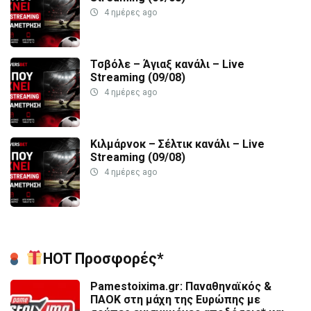
4 ημέρες ago
Τσβόλε – Άγιαξ κανάλι – Live
Streaming (09/08)
4 ημέρες ago
Κιλμάρνοκ – Σέλτικ κανάλι – Live
Streaming (09/08)
4 ημέρες ago
HOT Προσφορές*
Pamestoixima.gr: Παναθηναϊκός &
ΠΑΟΚ στη μάχη της Ευρώπης με