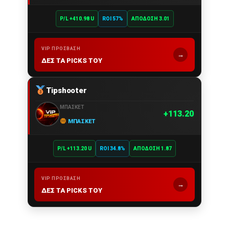
P/L +410.98 U
ROI 57%
ΑΠΌΔΟΣΗ 3.01
VIP ΠΡΌΣΒΑΣΗ
→
ΔΕΣ ΤΑ PICKS ΤΟΥ
Tipshooter
ΜΠΆΣΚΕΤ
113.20
ΜΠΆΣΚΕΤ
P/L +113.20 U
ROI 34.8%
ΑΠΌΔΟΣΗ 1.87
VIP ΠΡΌΣΒΑΣΗ
→
ΔΕΣ ΤΑ PICKS ΤΟΥ