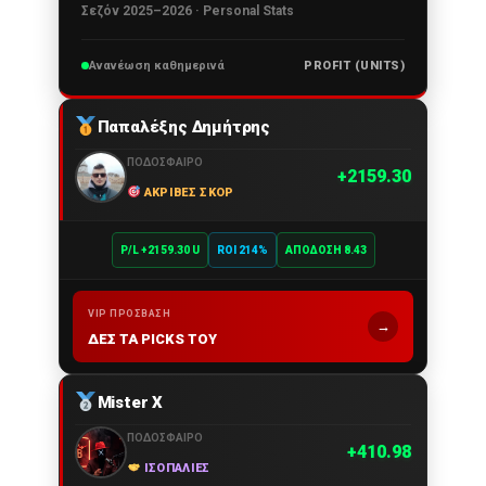
Σεζόν 2025–2026 · Personal Stats
Ανανέωση καθημερινά
PROFIT (UNITS)
Παπαλέξης Δημήτρης
ΠΟΔΌΣΦΑΙΡΟ
2159.30
ΑΚΡΙΒΈΣ ΣΚΟΡ
P/L +2159.30 U
ROI 214%
ΑΠΌΔΟΣΗ 8.43
VIP ΠΡΌΣΒΑΣΗ
→
ΔΕΣ ΤΑ PICKS ΤΟΥ
Mister X
ΠΟΔΌΣΦΑΙΡΟ
410.98
ΙΣΟΠΑΛΊΕΣ