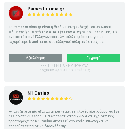
Pamestoixima.gr
Το
Pamestoixima.gr
είναι η διαδικτυακή εκδοχή του θρυλικού
Πάμε Στοίχημα από τον ΟΠΑΠ (πλέον Allwyn).
Κουβαλάει μαζί του
ένα πιστό κοινό Ελλήνων παικτών καθώς πρόκειται για το
ισχυρότερο brand name στο ελληνικό αθλητικό στοίχημα.
Αξιολόγηση
Εγγραφή
ΕΕΕΠ | 21+ | ΠΑΙΞΕ ΥΠΕΥΘΥΝΑ
*Ισχύουν Όροι & Προϋποθέσεις
N1 Casino
Αν αναζητάτε μία αξιόπιστη και γεμάτη επιλογές πλατφόρμα για live
casino στην Ελλάδα με συναρπαστικά παιχνίδια και εξαιρετικές
προσφορές*, το
N1 Casino
αποτελεί κορυφαία επιλογή και να
απολαύσετε ποιοτική διασκέδαση!