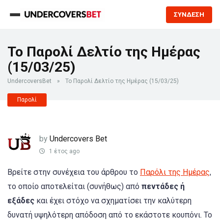
ΣΥΝΔΕΣΗ
Το Παρολί Δελτίο της Ημέρας
(15/03/25)
UndercoversBet
»
Το Παρολί Δελτίο της Ημέρας (15/03/25)
Παρολί
by
Undercovers Bet
1 έτος ago
Βρείτε στην συνέχεια του άρθρου το
Παρόλι της Ημέρας
,
το οποίο αποτελείται (συνήθως) από
πεντάδες ή
εξάδες
και έχει στόχο να σχηματίσει την καλύτερη
δυνατή υψηλότερη απόδοση από το εκάστοτε κουπόνι. To