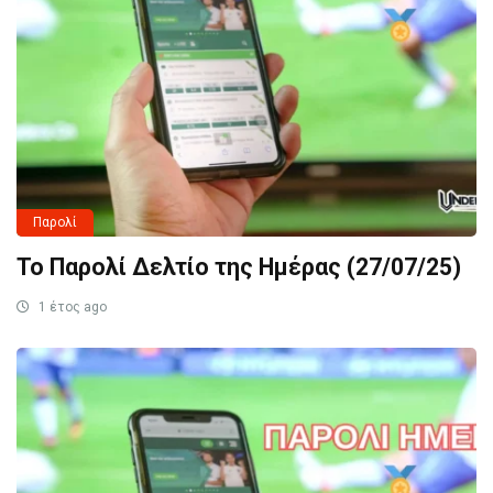
Παρολί
Το Παρολί Δελτίο της Ημέρας (27/07/25)
1 έτος ago