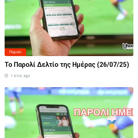
Παρολί
Το Παρολί Δελτίο της Ημέρας (26/07/25)
1 έτος ago