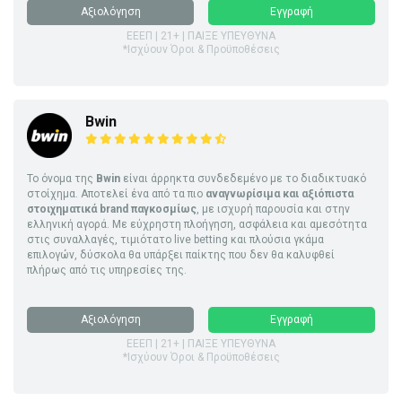
Αξιολόγηση
Εγγραφή
ΕΕΕΠ | 21+ | ΠΑΙΞΕ ΥΠΕΥΘΥΝΑ
*Ισχύουν Όροι & Προϋποθέσεις
Bwin
Το όνομα της
Bwin
είναι άρρηκτα συνδεδεμένο με το διαδικτυακό
στοίχημα. Αποτελεί ένα από τα πιο
αναγνωρίσιμα και αξιόπιστα
στοιχηματικά brand παγκοσμίως
, με ισχυρή παρουσία και στην
ελληνική αγορά. Με εύχρηστη πλοήγηση, ασφάλεια και αμεσότητα
στις συναλλαγές, τιμιότατο live betting και πλούσια γκάμα
επιλογών, δύσκολα θα υπάρξει παίκτης που δεν θα καλυφθεί
πλήρως από τις υπηρεσίες της.
Αξιολόγηση
Εγγραφή
ΕΕΕΠ | 21+ | ΠΑΙΞΕ ΥΠΕΥΘΥΝΑ
*Ισχύουν Όροι & Προϋποθέσεις