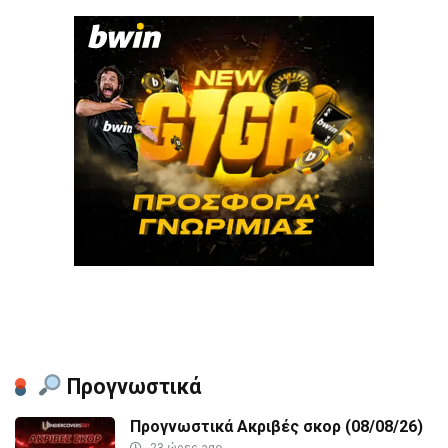
Προγνωστικά
Προγνωστικά Ακριβές σκορ (08/08/26)
23 ώρες ago