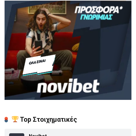
Top Στοιχηματικές