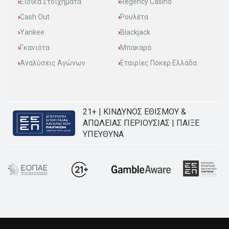
Ειδικά Στοιχήματα
Regency Casino
Cash Out
Ρουλέτα
Yankee
Blackjack
Γκανιότα
Μπακαρά
Αναλύσεις Αγώνων
Εταιρίες Πόκερ Ελλάδα
21+ | ΚΙΝΔΥΝΟΣ ΕΘΙΣΜΟΥ &
ΑΠΩΛΕΙΑΣ ΠΕΡΙΟΥΣΙΑΣ | ΠΑΙΞΕ
ΥΠΕΥΘΥΝΑ