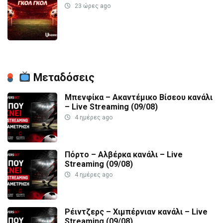
23 ώρες ago
Μεταδόσεις
Μπενφίκα – Ακαντέμικο Βίσεου κανάλι
– Live Streaming (09/08)
4 ημέρες ago
Πόρτο – Αλβέρκα κανάλι – Live
Streaming (09/08)
4 ημέρες ago
Ρέιντζερς – Χιμπέρνιαν κανάλι – Live
Streaming (09/08)