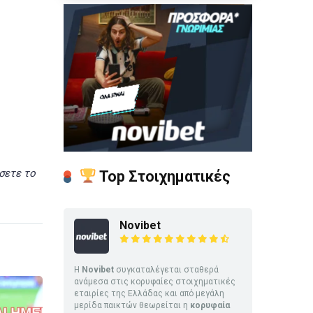
σετε το
Top Στοιχηματικές
Novibet
Η
Novibet
συγκαταλέγεται σταθερά
ανάμεσα στις κορυφαίες στοιχηματικές
εταιρίες της Ελλάδας και από μεγάλη
μερίδα παικτών θεωρείται η
κορυφαία