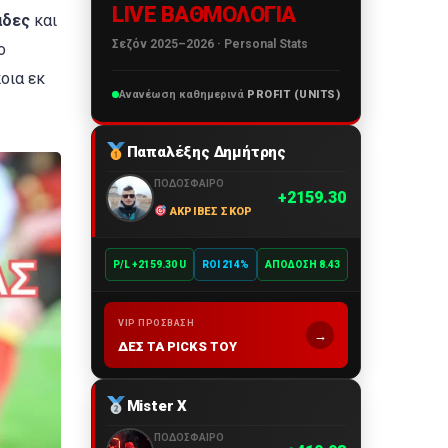
LIVE ΒΑΘΜΟΛΟΓΊΑ
άδες
και
Σεζόν 2025–2026 · Personal Stats
ο
οια εκ
Ανανέωση καθημερινά
PROFIT (UNITS)
Παπαλέξης Δημήτρης
ΠΟΔΌΣΦΑΙΡΟ
2159.30
ΑΚΡΙΒΈΣ ΣΚΟΡ
P/L +2159.30 U
ROI 214%
ΑΠΌΔΟΣΗ 8.43
VIP ΠΡΌΣΒΑΣΗ
→
ΔΕΣ ΤΑ PICKS ΤΟΥ
Mister X
ΠΟΔΌΣΦΑΙΡΟ