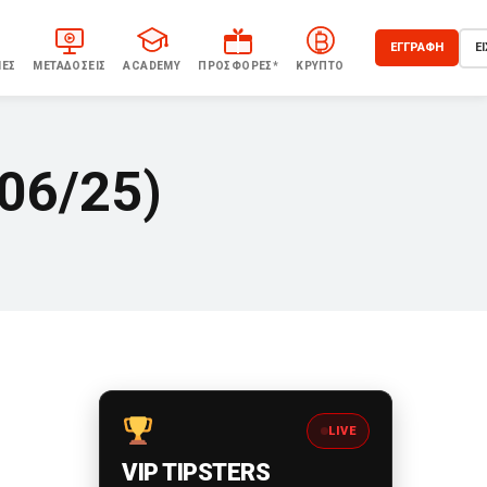
ΕΓΓΡΑΦΗ
Ε
ΙΕΣ
ΜΕΤΑΔΟΣΕΙΣ
ACADEMY
ΠΡΟΣΦΟΡΕΣ*
ΚΡΥΠΤΟ
06/25)
LIVE
VIP TIPSTERS