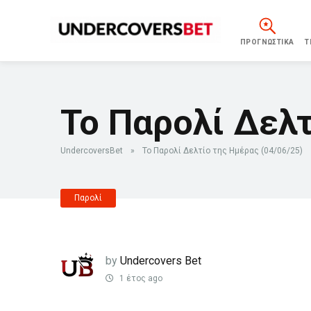
ΠΡΟΓΝΩΣΤΙΚΑ
Τ
Το Παρολί Δελτ
UndercoversBet
»
Το Παρολί Δελτίο της Ημέρας (04/06/25)
Παρολί
by
Undercovers Bet
1 έτος ago