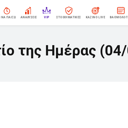
Ι ΝΑ ΠΑΙΞΩ
ΑΝΑΛΥΣΕΙΣ
VIP
ΣΤΟΙΧΗΜΑΤΙΚΕΣ
KAZINO LIVE
ΒΑΘΜΟΛΟΓ
ίο της Ημέρας (04/