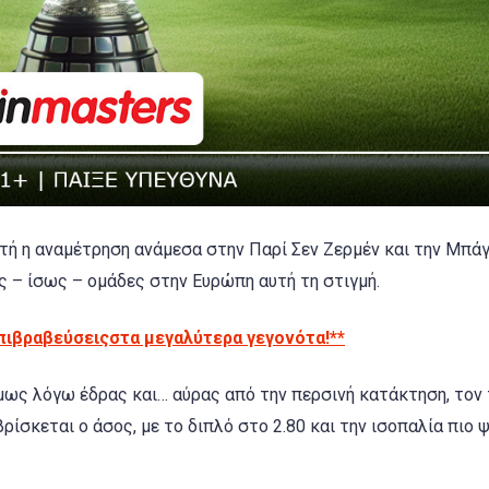
τή η αναμέτρηση ανάμεσα στην Παρί Σεν Ζερμέν και την Μπά
ς – ίσως – ομάδες στην Ευρώπη αυτή τη στιγμή.
επιβραβεύσειςστα μεγαλύτερα γεγονότα!**
όμως λόγω έδρας και… αύρας από την περσινή κατάκτηση, τον 
βρίσκεται ο άσος, με το διπλό στο 2.80 και την ισοπαλία πιο 