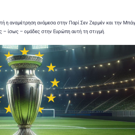
τή η αναμέτρηση ανάμεσα στην Παρί Σεν Ζερμέν και την Μπά
ς – ίσως – ομάδες στην Ευρώπη αυτή τη στιγμή.