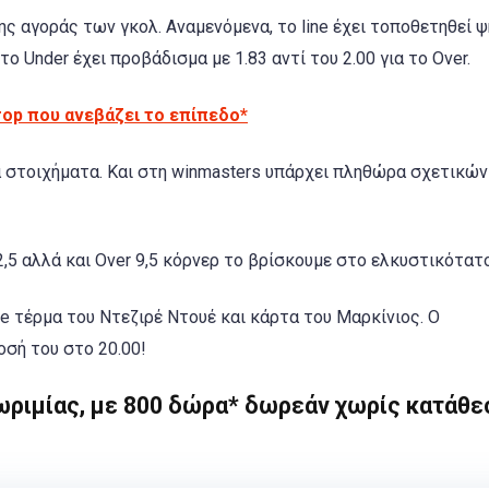
ς αγοράς των γκολ. Αναμενόμενα, το line έχει τοποθετηθεί 
το Under έχει προβάδισμα με 1.83 αντί του 2.00 για το Over.
rop που ανεβάζει το επίπεδο*
α στοιχήματα. Και στη winmasters υπάρχει πληθώρα σχετικών
 2,5 αλλά και Over 9,5 κόρνερ το βρίσκουμε στο ελκυστικότατο
me τέρμα του Ντεζιρέ Ντουέ και κάρτα του Μαρκίνιος. Ο
σή του στο 20.00!
ριμίας, με 800 δώρα* δωρεάν χωρίς κατάθε