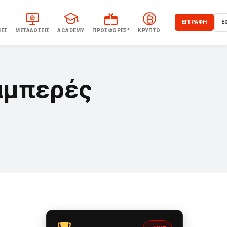
ΕΓΓΡΑΦΗ
Ε
ΙΕΣ
ΜΕΤΑΔΟΣΕΙΣ
ACADEMY
ΠΡΟΣΦΟΡΕΣ*
ΚΡΥΠΤΟ
αμπερές