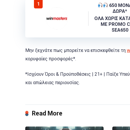
1
650 ΜΟΝ
ΔΩΡΑ*
ΟΛΑ ΧΩΡΙΣ ΚΑΤ
ΜΕ PROMO 
SEA650
Μην ξεχνάτε πως μπορείτε να επισκεφθείτε τη
w
κορυφαίες προσφορές*.
*Ισχύουν Όροι & Προϋποθέσεις | 21+ | Παίξε Υπεύ
και απώλειας περιουσίας.
Read More