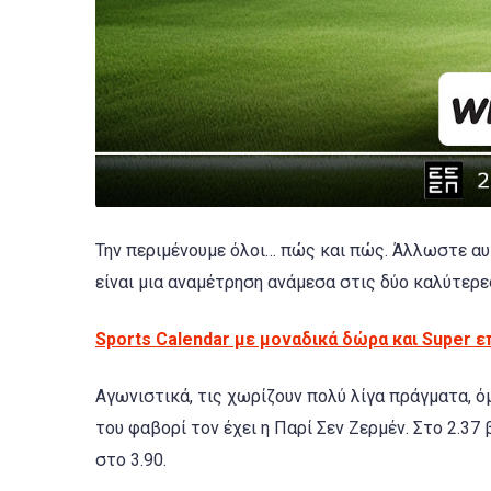
Την περιμένουμε όλοι… πώς και πώς. Άλλωστε αυ
είναι μια αναμέτρηση ανάμεσα στις δύο καλύτερε
Sports Calendar με μοναδικά δώρα και Super 
Αγωνιστικά, τις χωρίζουν πολύ λίγα πράγματα, 
του φαβορί τον έχει η Παρί Σεν Ζερμέν. Στο 2.37 
στο 3.90.