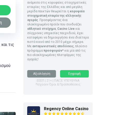
ανάμεσα στις κορυφαίες στοιχηματικές
εταιρίες της Ελλάδας και από μεγάλη
μερίδα παικτών θεωρείται η
κορυφαία
στοιχηματική εταιρία της ελληνικής
αγοράς
. Προσφέροντας ένα
η
ολοκληρωμένο προϊόν που συνδυάζει
αθλητικό στοίχημα
,
Casino Live
και
σύγχρονες υπηρεσίες παιχνιδιού, έχει
καταφέρει να δημιουργήσει ένα ιδιαίτερα
πιστό κοινό από το 2010 μέχρι σήμερα.
 και τις
Με
ανταγωνιστικές αποδόσεις
, πλούσιο
πρόγραμμα
προσφορών
* και μία από τις
πιο ολοκληρωμένες πλατφόρμες της
αγοράς!
θισμού
Αξιολόγηση
Εγγραφή
ΕΕΕΠ | 21+ | ΠΑΙΞΕ ΥΠΕΥΘΥΝΑ
*Ισχύουν Όροι & Προϋποθέσεις
Regency Online Casino