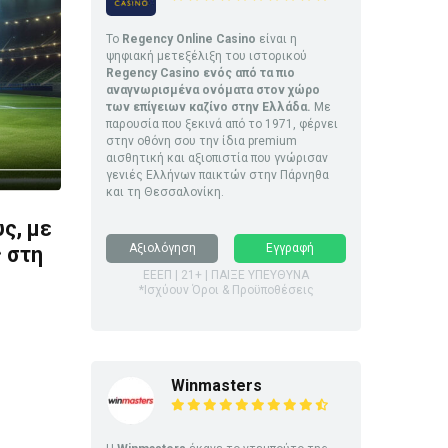
Το
Regency Online Casino
είναι η
ψηφιακή μετεξέλιξη του ιστορικού
Regency Casino ενός από τα πιο
αναγνωρισμένα ονόματα στον χώρο
των επίγειων καζίνο στην Ελλάδα.
Με
παρουσία που ξεκινά από το 1971, φέρνει
στην οθόνη σου την ίδια premium
αισθητική και αξιοπιστία που γνώρισαν
γενιές Ελλήνων παικτών στην Πάρνηθα
και τη Θεσσαλονίκη.
ς, με
Αξιολόγηση
Εγγραφή
 στη
ΕΕΕΠ | 21+ | ΠΑΙΞΕ ΥΠΕΥΘΥΝΑ
*Ισχύουν Όροι & Προϋποθέσεις
Winmasters