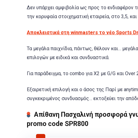
Δεν υπάρχει αμφιβολία ως προς το ενδιαφέρον τη
την κορυφαία στοιχηματική εταιρεία, στο 3,5, και 
Αποκλειστικά στη winmasters το νέο Sports D
Τα μεγάλα παιχνίδια, πάντως, θέλουν και… μεγάλ
επιλογών με ειδικά και συνδυαστικά.
Για παράδειγμα, το combo για Χ2 με G/G και Over
Εξαιρετική επιλογή και ο άσος της Παρί με anyti
συγκεκριμένος συνδυασμός… εκτοξεύει την απόδο
Απίθανη Πασχαλινή προσφορά γνω
promo code SPR800