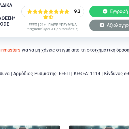
ΑΔΙΚΑ
9.3
Εγγραφή
ΑΘΕΣΗ*
CODE
Αξιολόγησ
ΕΕΕΠ | 21+ | ΠΑΙΞΕ ΥΠΕΥΘΥΝΑ
*Ισχύουν Όροι & Προϋποθέσεις
inmasters
για να μη χάνεις στιγμή από τη στοιχηματική δράση
θυνα | Αρμόδιος Ρυθμιστής: ΕΕΕΠ | ΚΕΘΕΑ: 1114 | Κίνδυνος ε