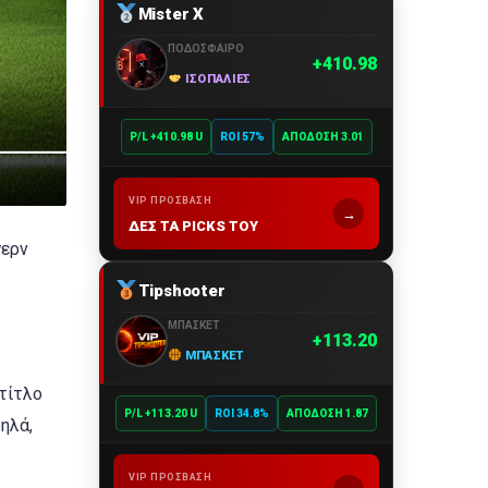
Mister X
ΠΟΔΌΣΦΑΙΡΟ
410.98
ΙΣΟΠΑΛΊΕΣ
P/L +410.98 U
ROI 57%
ΑΠΌΔΟΣΗ 3.01
VIP ΠΡΌΣΒΑΣΗ
→
ΔΕΣ ΤΑ PICKS ΤΟΥ
γερν
Tipshooter
ΜΠΆΣΚΕΤ
113.20
ΜΠΆΣΚΕΤ
τίτλο
P/L +113.20 U
ROI 34.8%
ΑΠΌΔΟΣΗ 1.87
ψηλά,
VIP ΠΡΌΣΒΑΣΗ