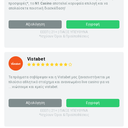
προσφορές*, το
N1 Casino
αποτελεί κορυφαία επιλογή και να
απολαύσετε ποιοτική διασκέδαση!
Αξιολόγηση
Εγγραφή
ΕΕΕΠ | 21+ | ΠΑΙΞΕ ΥΠΕΥΘΥΝΑ
*Ισχύουν Όροι & Προϋποθέσεις
Vistabet
Τα πράγματα σοβάρεψαν και η Vistabet μας ξανασυστήνεται με
πλούσιο αθλητικό στοίχημα και ανανεωμένο live casino για να
....νιώσουμε και εμείς vistabet.
Αξιολόγηση
Εγγραφή
ΕΕΕΠ | 21+ | ΠΑΙΞΕ ΥΠΕΥΘΥΝΑ
*Ισχύουν Όροι & Προϋποθέσεις