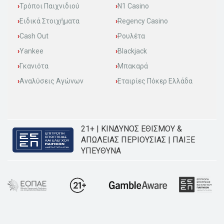
Τρόποι Παιχνιδιού
N1 Casino
Ειδικά Στοιχήματα
Regency Casino
Cash Out
Ρουλέτα
Yankee
Blackjack
Γκανιότα
Μπακαρά
Αναλύσεις Αγώνων
Εταιρίες Πόκερ Ελλάδα
21+ | ΚΙΝΔΥΝΟΣ ΕΘΙΣΜΟΥ &
ΑΠΩΛΕΙΑΣ ΠΕΡΙΟΥΣΙΑΣ | ΠΑΙΞΕ
ΥΠΕΥΘΥΝΑ