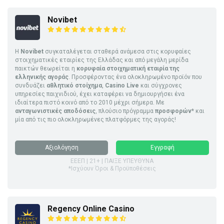
Novibet
Η
Novibet
συγκαταλέγεται σταθερά ανάμεσα στις κορυφαίες
στοιχηματικές εταιρίες της Ελλάδας και από μεγάλη μερίδα
παικτών θεωρείται η
κορυφαία στοιχηματική εταιρία της
ελληνικής αγοράς
. Προσφέροντας ένα ολοκληρωμένο προϊόν που
συνδυάζει
αθλητικό στοίχημα
,
Casino Live
και σύγχρονες
υπηρεσίες παιχνιδιού, έχει καταφέρει να δημιουργήσει ένα
ιδιαίτερα πιστό κοινό από το 2010 μέχρι σήμερα. Με
ανταγωνιστικές αποδόσεις
, πλούσιο πρόγραμμα
προσφορών
* και
μία από τις πιο ολοκληρωμένες πλατφόρμες της αγοράς!
Αξιολόγηση
Εγγραφή
ΕΕΕΠ | 21+ | ΠΑΙΞΕ ΥΠΕΥΘΥΝΑ
*Ισχύουν Όροι & Προϋποθέσεις
Regency Online Casino