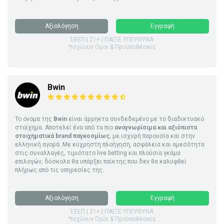
Αξιολόγηση
Εγγραφή
ΕΕΕΠ | 21+ | ΠΑΙΞΕ ΥΠΕΥΘΥΝΑ
*Ισχύουν Όροι & Προϋποθέσεις
Bwin
Το όνομα της
Bwin
είναι άρρηκτα συνδεδεμένο με το διαδικτυακό
στοίχημα. Αποτελεί ένα από τα πιο
αναγνωρίσιμα και αξιόπιστα
στοιχηματικά brand παγκοσμίως
, με ισχυρή παρουσία και στην
ελληνική αγορά. Με εύχρηστη πλοήγηση, ασφάλεια και αμεσότητα
στις συναλλαγές, τιμιότατο live betting και πλούσια γκάμα
επιλογών, δύσκολα θα υπάρξει παίκτης που δεν θα καλυφθεί
πλήρως από τις υπηρεσίες της.
Αξιολόγηση
Εγγραφή
ΕΕΕΠ | 21+ | ΠΑΙΞΕ ΥΠΕΥΘΥΝΑ
*Ισχύουν Όροι & Προϋποθέσεις