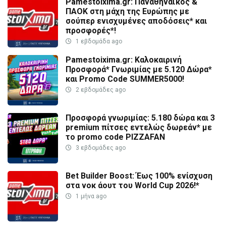
Pamestoixima.gr: Παναθηναϊκός &
ΠΑΟΚ στη μάχη της Ευρώπης με
σούπερ ενισχυμένες αποδόσεις* και
προσφορές*!
1 εβδομάδα ago
Pamestoixima.gr: Καλοκαιρινή
Προσφορά* Γνωριμίας με 5.120 Δώρα*
και Promo Code SUMMER5000!
2 εβδομάδες ago
Προσφορά γνωριμίας: 5.180 δώρα και 3
premium πίτσες εντελώς δωρεάν* με
το promo code PIZZAFAN
3 εβδομάδες ago
Bet Builder Boost: Έως 100% ενίσχυση
στα νοκ άουτ του World Cup 2026!*
1 μήνα ago