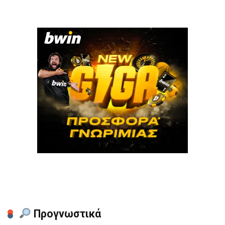
Προγνωστικά