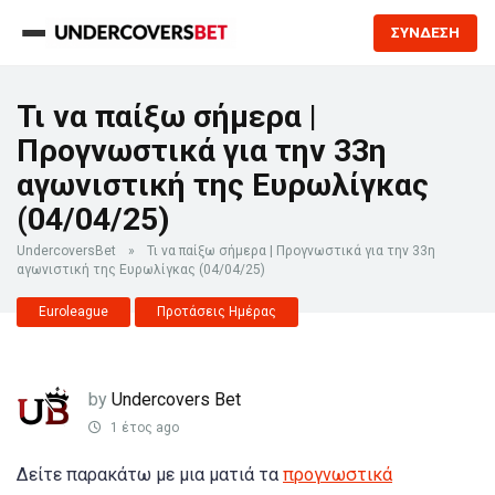
ΣΥΝΔΕΣΗ
Τι να παίξω σήμερα |
Προγνωστικά για την 33η
αγωνιστική της Ευρωλίγκας
(04/04/25)
UndercoversBet
»
Τι να παίξω σήμερα | Προγνωστικά για την 33η
αγωνιστική της Ευρωλίγκας (04/04/25)
Euroleague
Προτάσεις Ημέρας
by
Undercovers Bet
1 έτος ago
Δείτε παρακάτω με μια ματιά τα
προγνωστικά