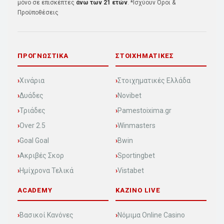
μόνο σε επισκέπτες
άνω των 21 ετών
. *Ισχύουν Όροι &
Προϋποθέσεις
ΠΡΟΓΝΩΣΤΙΚΆ
ΣΤΟΙΧΗΜΑΤΙΚΈΣ
Χινάρια
Στοιχηματικές Ελλάδα
Δυάδες
Novibet
Τριάδες
Pamestoixima.gr
Over 2.5
Winmasters
Goal Goal
Bwin
Ακριβές Σκορ
Sportingbet
Ημίχρονα Τελικά
Vistabet
ACADEMY
KAZINO LIVE
Βασικοί Κανόνες
Νόμιμα Online Casino