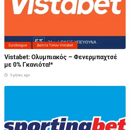
Euroleague
Δελτία Τύπου Vistabet
Vistabet: Ολυμπιακός – Φενερμπαχτσέ
με 0% Γκανιότα!*
3 μήνες ago