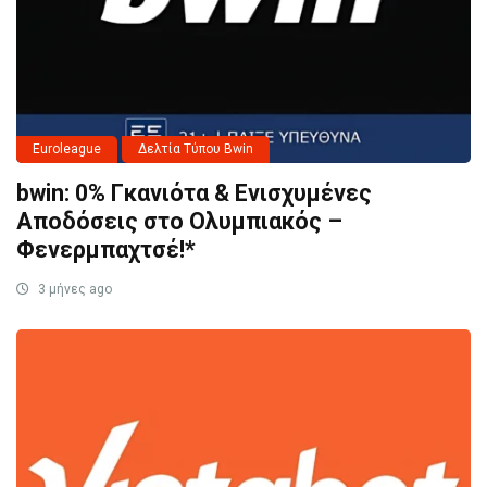
Euroleague
Δελτία Τύπου Bwin
bwin: 0% Γκανιότα & Ενισχυμένες
Αποδόσεις στο Ολυμπιακός –
Φενερμπαχτσέ!*
3 μήνες ago