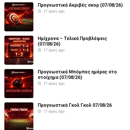
Προγνωστικά Ακριβές σκορ (07/08/26)
17 ώρες ago
Ημίχρονα – Τελικά Προβλέψεις
(07/08/26)
17 ώρες ago
Προγνωστικά Μπόμπες ημέρας στο
στοίχημα (07/08/26)
17 ώρες ago
Προγνωστικά Γκολ Γκολ 07/08/26
17 ώρες ago