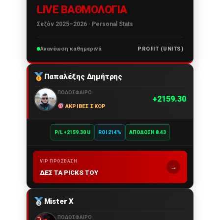
LIVE ΒΑΘΜΟΛΟΓΊΑ
Σεζόν 2025–2026 · Personal Stats
Ανανέωση καθημερινά
PROFIT (UNITS)
Παπαλέξης Δημήτρης
ΠΟΔΌΣΦΑΙΡΟ
2159.30
ΑΚΡΙΒΈΣ ΣΚΟΡ
P/L +2159.30 U
ROI 214%
ΑΠΌΔΟΣΗ 8.43
VIP ΠΡΌΣΒΑΣΗ
→
ΔΕΣ ΤΑ PICKS ΤΟΥ
Mister X
ΠΟΔΌΣΦΑΙΡΟ