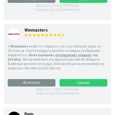
ΕΕΕΠ | 21+ | ΠΑΙΞΕ ΥΠΕΥΘΥΝΑ
*Ισχύουν Όροι & Προϋποθέσεις
Winmasters
Η
Winmasters
έκανε το ντεμπούτο της στην ελληνική αγορά το
2014 και με ταχύτατα βήματα προόδου κατάφερε να εδραιωθεί
ανάμεσα στις
πέντε κορυφαίες
στοιχηματικές εταιρείες
της
Ελλάδας.
Με top αποδόσεις και περισσότερα από 40 αθλήματα
διαθέσιμα για online στοίχημα, δύσκολα θα μείνει ανικανοποίητος
ακόμη και ο πιο απαιτητικός παίκτης.
Αξιολόγηση
Εγγραφή
ΕΕΕΠ | 21+ | ΠΑΙΞΕ ΥΠΕΥΘΥΝΑ
*Ισχύουν Όροι & Προϋποθέσεις
Bwin