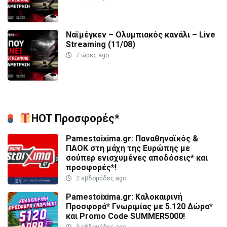
Ναϊμέγκεν – Ολυμπιακός κανάλι – Live
Streaming (11/08)
7 ώρες ago
HOT Προσφορές*
Pamestoixima.gr: Παναθηναϊκός &
ΠΑΟΚ στη μάχη της Ευρώπης με
σούπερ ενισχυμένες αποδόσεις* και
προσφορές*!
2 εβδομάδες ago
Pamestoixima.gr: Καλοκαιρινή
Προσφορά* Γνωριμίας με 5.120 Δώρα*
και Promo Code SUMMER5000!
3 εβδομάδες ago