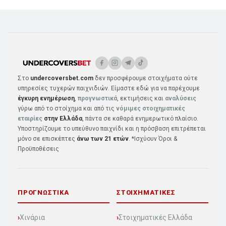
Στο
undercoversbet.com
δεν προσφέρουμε στοιχήματα ούτε
υπηρεσίες τυχερών παιχνιδιών. Είμαστε εδώ για να παρέχουμε
έγκυρη ενημέρωση
,
προγνωστικά
, εκτιμήσεις και
αναλύσεις
γύρω από το στοίχημα και από τις
νόμιμες στοιχηματικές
εταιρίες
στην Ελλάδα
, πάντα σε καθαρά ενημερωτικό πλαίσιο.
Υποστηρίζουμε το υπεύθυνο παιχνίδι και η πρόσβαση επιτρέπεται
μόνο σε επισκέπτες
άνω των 21 ετών
. *Ισχύουν Όροι &
Προϋποθέσεις
ΠΡΟΓΝΩΣΤΙΚΆ
ΣΤΟΙΧΗΜΑΤΙΚΈΣ
Χινάρια
Στοιχηματικές Ελλάδα