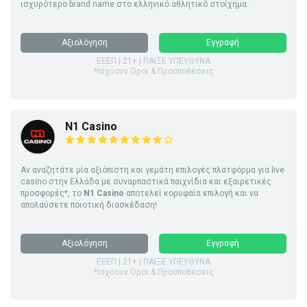
ισχυρότερο brand name στο ελληνικό αθλητικό στοίχημα.
Αξιολόγηση
Εγγραφή
ΕΕΕΠ | 21+ | ΠΑΙΞΕ ΥΠΕΥΘΥΝΑ
*Ισχύουν Όροι & Προϋποθέσεις
N1 Casino
Αν αναζητάτε μία αξιόπιστη και γεμάτη επιλογές πλατφόρμα για live
casino στην Ελλάδα με συναρπαστικά παιχνίδια και εξαιρετικές
προσφορές*, το
N1 Casino
αποτελεί κορυφαία επιλογή και να
απολαύσετε ποιοτική διασκέδαση!
Αξιολόγηση
Εγγραφή
ΕΕΕΠ | 21+ | ΠΑΙΞΕ ΥΠΕΥΘΥΝΑ
*Ισχύουν Όροι & Προϋποθέσεις