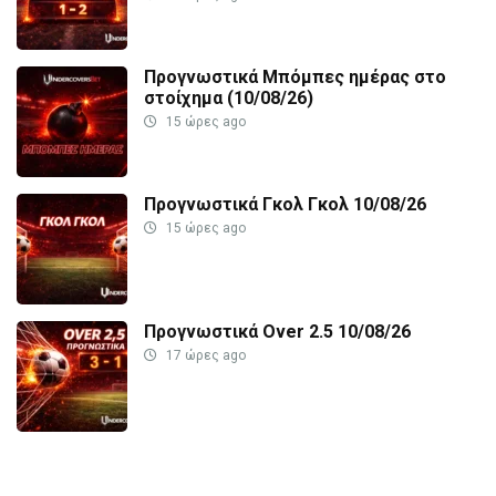
Προγνωστικά Μπόμπες ημέρας στο
στοίχημα (10/08/26)
15 ώρες ago
Προγνωστικά Γκολ Γκολ 10/08/26
15 ώρες ago
Προγνωστικά Over 2.5 10/08/26
17 ώρες ago