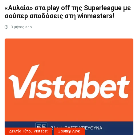
«Αυλαία» στα play off της Superleague με
σούπερ αποδόσεις στη winmasters!
3 μήνες ago
Δελτία Τύπου Vistabet
Σούπερ Λιγκ