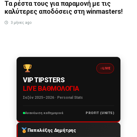
Τα ρέστα τους για παραμονή με τις
καλύτερες αποδόσεις στη winmasters!
3 μήνες ago
LIVE
VIP TIPSTERS
LIVE ΒΑΘΜΟΛΟΓΊΑ
Σεζόν 2025–2026 · Personal Stats
Ανανέωση καθημερινά
PROFIT (UNITS)
Παπαλέξης Δημήτρης