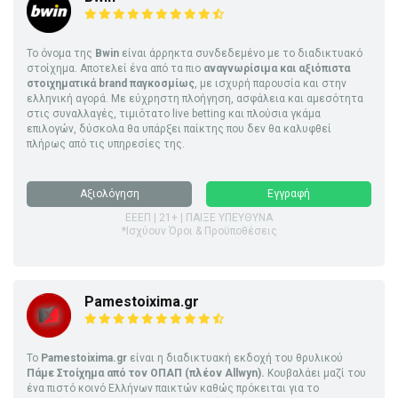
Το όνομα της
Bwin
είναι άρρηκτα συνδεδεμένο με το διαδικτυακό
στοίχημα. Αποτελεί ένα από τα πιο
αναγνωρίσιμα και αξιόπιστα
στοιχηματικά brand παγκοσμίως
, με ισχυρή παρουσία και στην
ελληνική αγορά. Με εύχρηστη πλοήγηση, ασφάλεια και αμεσότητα
στις συναλλαγές, τιμιότατο live betting και πλούσια γκάμα
επιλογών, δύσκολα θα υπάρξει παίκτης που δεν θα καλυφθεί
πλήρως από τις υπηρεσίες της.
Αξιολόγηση
Εγγραφή
ΕΕΕΠ | 21+ | ΠΑΙΞΕ ΥΠΕΥΘΥΝΑ
*Ισχύουν Όροι & Προϋποθέσεις
Pamestoixima.gr
Το
Pamestoixima.gr
είναι η διαδικτυακή εκδοχή του θρυλικού
Πάμε Στοίχημα από τον ΟΠΑΠ (πλέον Allwyn).
Κουβαλάει μαζί του
ένα πιστό κοινό Ελλήνων παικτών καθώς πρόκειται για το