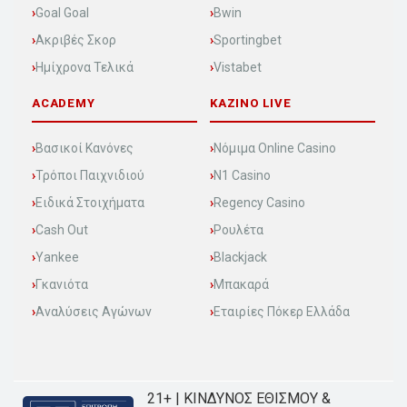
Goal Goal
Bwin
Ακριβές Σκορ
Sportingbet
Ημίχρονα Τελικά
Vistabet
ACADEMY
KAZINO LIVE
Βασικοί Κανόνες
Νόμιμα Online Casino
Τρόποι Παιχνιδιού
N1 Casino
Ειδικά Στοιχήματα
Regency Casino
Cash Out
Ρουλέτα
Yankee
Blackjack
Γκανιότα
Μπακαρά
Αναλύσεις Αγώνων
Εταιρίες Πόκερ Ελλάδα
21+ | ΚΙΝΔΥΝΟΣ ΕΘΙΣΜΟΥ &