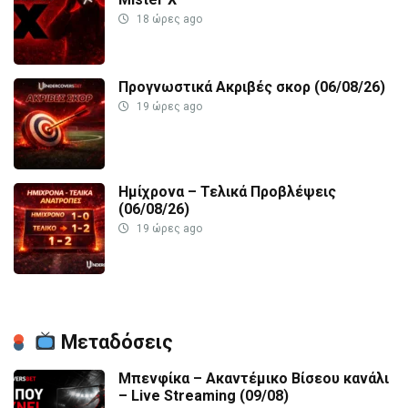
18 ώρες ago
Προγνωστικά Ακριβές σκορ (06/08/26)
19 ώρες ago
Ημίχρονα – Τελικά Προβλέψεις
(06/08/26)
19 ώρες ago
Μεταδόσεις
Μπενφίκα – Ακαντέμικο Βίσεου κανάλι
– Live Streaming (09/08)