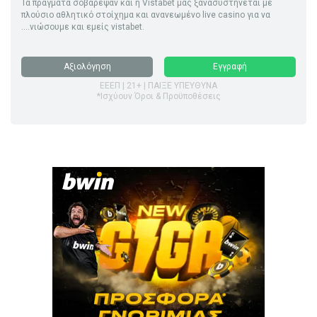
Τα πράγματα σοβάρεψαν και η Vistabet μας ξανασυστήνεται με
πλούσιο αθλητικό στοίχημα και ανανεωμένο live casino για να
....νιώσουμε και εμείς vistabet.
Αξιολόγηση
Εγγραφή
ΕΕΕΠ | 21+ | ΠΑΙΞΕ ΥΠΕΥΘΥΝΑ
*Ισχύουν Όροι & Προϋποθέσεις