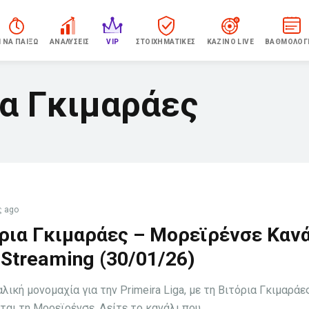
Ι ΝΑ ΠΑΙΞΩ
ΑΝΑΛΥΣΕΙΣ
VIP
ΣΤΟΙΧΗΜΑΤΙΚΕΣ
KAZINO LIVE
ΒΑΘΜΟΛΟΓ
ια Γκιμαράες
ς ago
ρια Γκιμαράες – Μορεϊρένσε Κανά
 Streaming (30/01/26)
ική μονομαχία για την Primeira Liga, με τη Βιτόρια Γκιμαράε
αι τη Μορεϊρένσε. Δείτε το κανάλι που ...