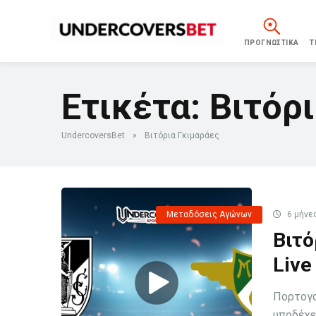
ΠΡΟΓΝΩΣΤΙΚΑ
Τ
Ετικέτα:
Βιτόρ
UndercoversBet
»
Βιτόρια Γκιμαράες
Μεταδόσεις Αγώνων
6 μήνε
Βιτό
Live
Πορτογαλ
υποδέχετ