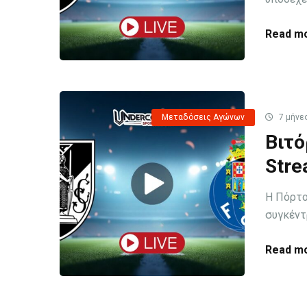
Read mo
Μεταδόσεις Αγώνων
7 μήνε
Βιτό
Stre
Η Πόρτο
συγκέντρ
Read mo