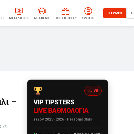
ΕΓΓΡΑΦΗ
Ε
ΙΕΣ
ΜΕΤΑΔΟΣΕΙΣ
ACADEMY
ΠΡΟΣΦΟΡΕΣ*
ΚΡΥΠΤΟ
LIVE
λι –
VIP TIPSTERS
LIVE ΒΑΘΜΟΛΟΓΊΑ
Σεζόν 2025–2026 · Personal Stats
ς να