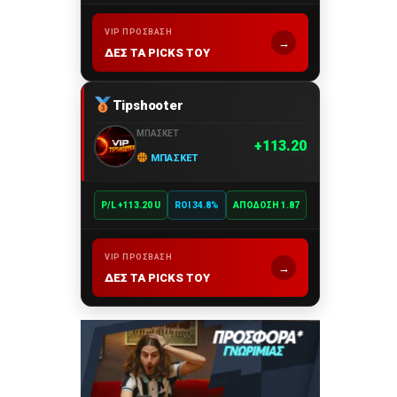
VIP ΠΡΌΣΒΑΣΗ
→
ΔΕΣ ΤΑ PICKS ΤΟΥ
Tipshooter
ΜΠΆΣΚΕΤ
113.20
ΜΠΆΣΚΕΤ
P/L +113.20 U
ROI 34.8%
ΑΠΌΔΟΣΗ 1.87
VIP ΠΡΌΣΒΑΣΗ
→
ΔΕΣ ΤΑ PICKS ΤΟΥ