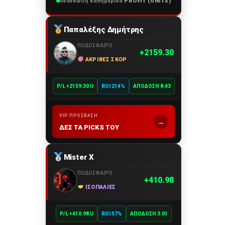
Ανανέωση καθημερινά
PROFIT (UNITS)
Παπαλέξης Δημήτρης
ΠΟΔΌΣΦΑΙΡΟ
2159.30
ΑΚΡΙΒΈΣ ΣΚΟΡ
P/L +2159.30 U
ROI 214%
ΑΠΌΔΟΣΗ 8.43
VIP ΠΡΌΣΒΑΣΗ
→
ΔΕΣ ΤΑ PICKS ΤΟΥ
Mister X
ΠΟΔΌΣΦΑΙΡΟ
410.98
ΙΣΟΠΑΛΊΕΣ
P/L +410.98 U
ROI 57%
ΑΠΌΔΟΣΗ 3.01