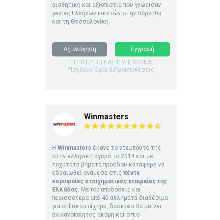
αισθητική και αξιοπιστία που γνώρισαν
γενιές Ελλήνων παικτών στην Πάρνηθα
και τη Θεσσαλονίκη.
Αξιολόγηση
Εγγραφή
ΕΕΕΠ | 21+ | ΠΑΙΞΕ ΥΠΕΥΘΥΝΑ
*Ισχύουν Όροι & Προϋποθέσεις
Winmasters
Η
Winmasters
έκανε το ντεμπούτο της
στην ελληνική αγορά το 2014 και με
ταχύτατα βήματα προόδου κατάφερε να
εδραιωθεί ανάμεσα στις
πέντε
κορυφαίες
στοιχηματικές εταιρείες
της
Ελλάδας.
Με top αποδόσεις και
περισσότερα από 40 αθλήματα διαθέσιμα
για online στοίχημα, δύσκολα θα μείνει
ανικανοποίητος ακόμη και ο πιο