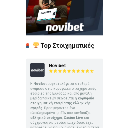
Top Στοιχηματικές
Novibet
Η
Novibet
συγκαταλέγεται σταθερά
ανάμεσα στις κορυφαίες στοιχηματικές
εταιρίες της Ελλάδας και από μεγάλη
μερίδα παικτών θεωρείται η
κορυφαία
στοιχηματική εταιρία της ελληνικής
αγοράς
. Προσφέροντας ένα
ολοκληρωμένο προϊόν που συνδυάζει
αθλητικό στοίχημα
,
Casino Live
και
σύγχρονες υπηρεσίες παιχνιδιού, έχει
καταφέρει να δημιουργήσει ένα ιδιαίτερα