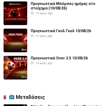
Προγνωστικά Μπόμπες ημέρας στο
στοίχημα (10/08/26)
13 ώρες ago
Προγνωστικά Γκολ Γκολ 10/08/26
13 ώρες ago
Προγνωστικά Over 2.5 10/08/26
14 ώρες ago
Μεταδόσεις