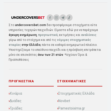
Στο
undercoversbet.com
δεν προσφέρουμε στοιχήματα ούτε
υπηρεσίες τυχερών παιχνιδιών. Είμαστε εδώ για να παρέχουμε
έγκυρη ενημέρωση
,
προγνωστικά
, εκτιμήσεις και
αναλύσεις
γύρω από το στοίχημα και από τις
νόμιμες στοιχηματικές
εταιρίες
στην Ελλάδα
, πάντα σε καθαρά ενημερωτικό πλαίσιο.
Υποστηρίζουμε το υπεύθυνο παιχνίδι και η πρόσβαση επιτρέπεται
μόνο σε επισκέπτες
άνω των 21 ετών
. *Ισχύουν Όροι &
Προϋποθέσεις
ΠΡΟΓΝΩΣΤΙΚΆ
ΣΤΟΙΧΗΜΑΤΙΚΈΣ
Χινάρια
Στοιχηματικές Ελλάδα
Δυάδες
Novibet
Τριάδες
Pamestoixima.gr