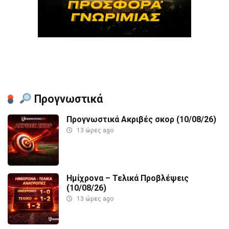
Προγνωστικά
Προγνωστικά Ακριβές σκορ (10/08/26)
13 ώρες ago
Ημίχρονα – Τελικά Προβλέψεις
(10/08/26)
13 ώρες ago