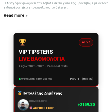
Η Αϊντχόφεν φιλοξενεί την Τσβόλε σε παιχνίδι της Ερεντιβίζιε με έντονο
ενδιαφέρον. Δείτε το κανάλι που το δείχνει ...
Read more »
LIVE
VIP TIPSTERS
LIVE ΒΑΘΜΟΛΟΓΊΑ
Σεζόν 2025–2026 · Personal Stats
Ανανέωση καθημερινά
PROFIT (UNITS)
Παπαλέξης Δημήτρης
ΠΟΔΌΣΦΑΙΡΟ
2159.30
ΑΚΡΙΒΈΣ ΣΚΟΡ