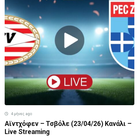
4 μήνες ago
Αϊντχόφεν – Τσβόλε (23/04/26) Κανάλι –
Live Streaming