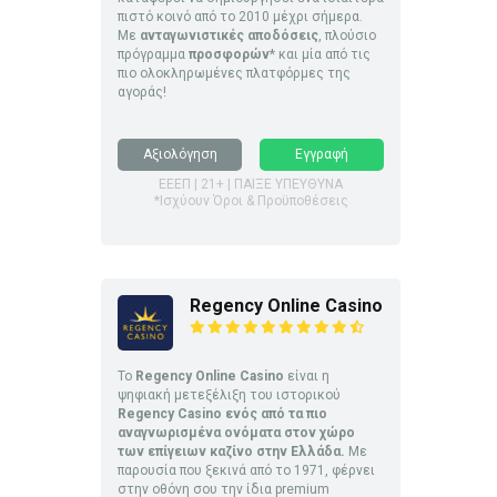
πιστό κοινό από το 2010 μέχρι σήμερα.
Με
ανταγωνιστικές αποδόσεις
, πλούσιο
πρόγραμμα
προσφορών
* και μία από τις
πιο ολοκληρωμένες πλατφόρμες της
αγοράς!
Αξιολόγηση
Εγγραφή
ΕΕΕΠ | 21+ | ΠΑΙΞΕ ΥΠΕΥΘΥΝΑ
*Ισχύουν Όροι & Προϋποθέσεις
Regency Online Casino
Το
Regency Online Casino
είναι η
ψηφιακή μετεξέλιξη του ιστορικού
Regency Casino ενός από τα πιο
αναγνωρισμένα ονόματα στον χώρο
των επίγειων καζίνο στην Ελλάδα.
Με
παρουσία που ξεκινά από το 1971, φέρνει
στην οθόνη σου την ίδια premium