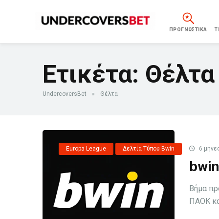
ΠΡΟΓΝΩΣΤΙΚΑ
Τ
Ετικέτα:
Θέλτα
UndercoversBet
»
Θέλτα
Europa League
Δελτία Τύπου Bwin
6 μήνε
bwin
Βήμα πρ
ΠΑΟΚ και