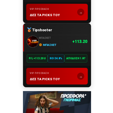
VIP ΠΡΌΣΒΑΣΗ
→
ΔΕΣ ΤΑ PICKS ΤΟΥ
Tipshooter
ΜΠΆΣΚΕΤ
113.20
ΜΠΆΣΚΕΤ
P/L +113.20 U
ROI 34.8%
ΑΠΌΔΟΣΗ 1.87
VIP ΠΡΌΣΒΑΣΗ
→
ΔΕΣ ΤΑ PICKS ΤΟΥ