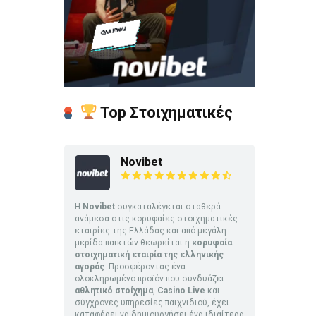
Top Στοιχηματικές
Novibet
Η
Novibet
συγκαταλέγεται σταθερά
ανάμεσα στις κορυφαίες στοιχηματικές
εταιρίες της Ελλάδας και από μεγάλη
μερίδα παικτών θεωρείται η
κορυφαία
στοιχηματική εταιρία της ελληνικής
αγοράς
. Προσφέροντας ένα
ολοκληρωμένο προϊόν που συνδυάζει
αθλητικό στοίχημα
,
Casino Live
και
σύγχρονες υπηρεσίες παιχνιδιού, έχει
καταφέρει να δημιουργήσει ένα ιδιαίτερα