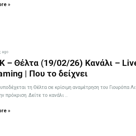
re »
ς ago
 – Θέλτα (19/02/26) Κανάλι – Liv
aming | Που το δείχνει
υποδέχεται τη Θέλτα σε κρίσιμη αναμέτρηση του Γιουρόπα Λι
ν πρόκριση. Δείτε το κανάλι ...
re »