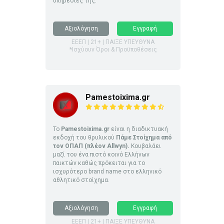
υπηρεσίες της.
Αξιολόγηση
Εγγραφή
ΕΕΕΠ | 21+ | ΠΑΙΞΕ ΥΠΕΥΘΥΝΑ
*Ισχύουν Όροι & Προϋποθέσεις
Pamestoixima.gr
Το
Pamestoixima.gr
είναι η διαδικτυακή
εκδοχή του θρυλικού
Πάμε Στοίχημα από
τον ΟΠΑΠ (πλέον Allwyn).
Κουβαλάει
μαζί του ένα πιστό κοινό Ελλήνων
παικτών καθώς πρόκειται για το
ισχυρότερο brand name στο ελληνικό
αθλητικό στοίχημα.
Αξιολόγηση
Εγγραφή
ΕΕΕΠ | 21+ | ΠΑΙΞΕ ΥΠΕΥΘΥΝΑ