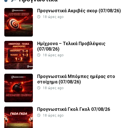
Προγνωστικά Ακριβές σκορ (07/08/26)
18 ώρες ago
Ημίχρονα – Τελικά Προβλέψεις
(07/08/26)
18 ώρες ago
Προγνωστικά Μπόμπες ημέρας στο
στοίχημα (07/08/26)
18 ώρες ago
Προγνωστικά Γκολ Γκολ 07/08/26
18 ώρες ago