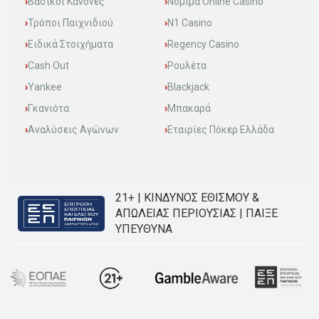
Βασικοί Κανόνες
Νόμιμα Online Casino
Τρόποι Παιχνιδιού
N1 Casino
Ειδικά Στοιχήματα
Regency Casino
Cash Out
Ρουλέτα
Yankee
Blackjack
Γκανιότα
Μπακαρά
Αναλύσεις Αγώνων
Εταιρίες Πόκερ Ελλάδα
21+ | ΚΙΝΔΥΝΟΣ ΕΘΙΣΜΟΥ &
ΑΠΩΛΕΙΑΣ ΠΕΡΙΟΥΣΙΑΣ | ΠΑΙΞΕ
ΥΠΕΥΘΥΝΑ