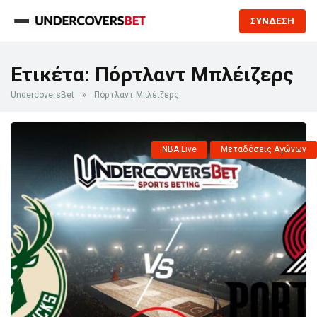
ΣΥΝΔΕΣΗ
Ετικέτα:
Πόρτλαντ Μπλέιζερς
UndercoversBet
»
Πόρτλαντ Μπλέιζερς
NBA Live
Μεταδόσεις Αγώνων