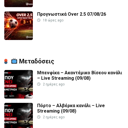
Προγνωστικά Over 2.5 07/08/26
18 ώρες ago
Μεταδόσεις
Μπενφίκα – Ακαντέμικο Βίσεου κανάλι
– Live Streaming (09/08)
2 ημέρες ago
Πόρτο – Αλβέρκα κανάλι – Live
Streaming (09/08)
2 ημέρες ago