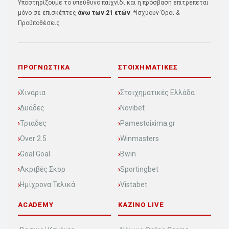
Υποστηρίζουμε το υπεύθυνο παιχνίδι και η πρόσβαση επιτρέπεται
μόνο σε επισκέπτες
άνω των 21 ετών
. *Ισχύουν Όροι &
Προϋποθέσεις
ΠΡΟΓΝΩΣΤΙΚΆ
ΣΤΟΙΧΗΜΑΤΙΚΈΣ
Χινάρια
Στοιχηματικές Ελλάδα
Δυάδες
Novibet
Τριάδες
Pamestoixima.gr
Over 2.5
Winmasters
Goal Goal
Bwin
Ακριβές Σκορ
Sportingbet
Ημίχρονα Τελικά
Vistabet
ACADEMY
KAZINO LIVE