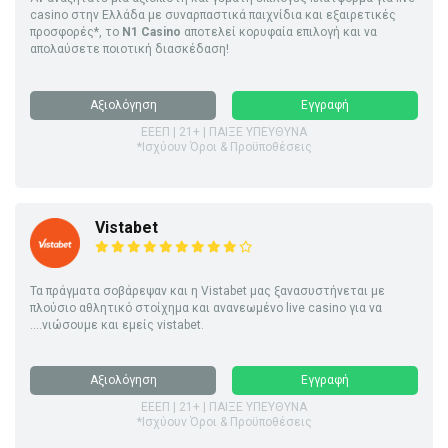
casino στην Ελλάδα με συναρπαστικά παιχνίδια και εξαιρετικές
προσφορές*, το
N1 Casino
αποτελεί κορυφαία επιλογή και να
απολαύσετε ποιοτική διασκέδαση!
Αξιολόγηση
Εγγραφή
ΕΕΕΠ | 21+ | ΠΑΙΞΕ ΥΠΕΥΘΥΝΑ
*Ισχύουν Όροι & Προϋποθέσεις
Vistabet
Τα πράγματα σοβάρεψαν και η Vistabet μας ξανασυστήνεται με
πλούσιο αθλητικό στοίχημα και ανανεωμένο live casino για να
....νιώσουμε και εμείς vistabet.
Αξιολόγηση
Εγγραφή
ΕΕΕΠ | 21+ | ΠΑΙΞΕ ΥΠΕΥΘΥΝΑ
*Ισχύουν Όροι & Προϋποθέσεις