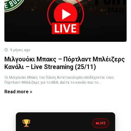
9 μήνες ago
Μιλγουόκι Μπακς – Πόρτλαντ Μπλέιζερς
Κανάλι – Live Streaming (25/11)
Οι Μιλγουόκι Μπακς του Γιάννη Αντετοκούνμπο υποδέχονται τους
Πόρτλαντ Μπλέιζερς για το NBA. Δείτε το κανάλι που το ...
Read more »
LIVE