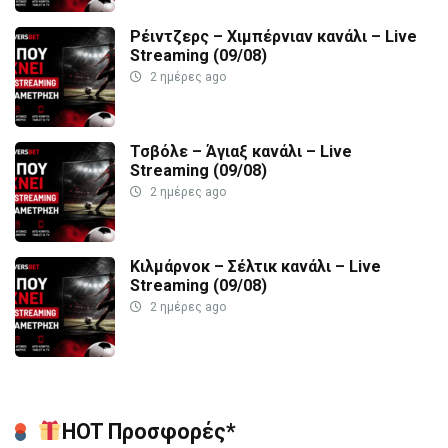
Ρέιντζερς – Χιμπέρνιαν κανάλι – Live
Streaming (09/08)
2 ημέρες ago
Τσβόλε – Άγιαξ κανάλι – Live
Streaming (09/08)
2 ημέρες ago
Κιλμάρνοκ – Σέλτικ κανάλι – Live
Streaming (09/08)
2 ημέρες ago
HOT Προσφορές*