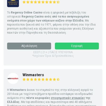
Το
Regency Online Casino
είναι η ψηφιακή μετεξέλιξη του
ιστορικού
Regency Casino ενός από τα πιο αναγνωρισμένα
ονόματα στον χώρο των επίγειων καζίνο στην Ελλάδα.
Με
παρουσία που ξεκινά από το 1971, φέρνει στην οθόνη σου την ίδια
premium αισθητική και αξιοπιστία που γνώρισαν γενιές Ελλήνων
παικτών στην Πάρνηθα και τη Θεσσαλονίκη.
Αξιολόγηση
Εγγραφή
ΕΕΕΠ | 21+ | ΠΑΙΞΕ ΥΠΕΥΘΥΝΑ
*Ισχύουν Όροι & Προϋποθέσεις
Winmasters
Η
Winmasters
έκανε το ντεμπούτο της στην ελληνική αγορά το
2014 και με ταχύτατα βήματα προόδου κατάφερε να εδραιωθεί
ανάμεσα στις
πέντε κορυφαίες
στοιχηματικές εταιρείες
της
Ελλάδας.
Με top αποδόσεις και περισσότερα από 40 αθλήματα
διαθέσιμα για online στοίχημα, δύσκολα θα μείνει ανικανοποίητος