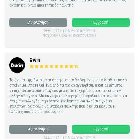
ακόμη και ο πιο απαιτητικός παίκτης.
Αξιολόγηση
Εγγραφή
ΕΕΕΠ | 21+ | ΠΑΙΞΕ ΥΠΕΥΘΥΝΑ
*Ισχύουν Όροι & Προϋποθέσεις
Bwin
Το όνομα της
Bwin
είναι άρρηκτα συνδεδεμένο με το διαδικτυακό
στοίχημα. Αποτελεί ένα από τα πιο
αναγνωρίσιμα και αξιόπιστα
στοιχηματικά brand παγκοσμίως
, με ισχυρή παρουσία και στην
ελληνική αγορά. Με εύχρηστη πλοήγηση, ασφάλεια και αμεσότητα
στις συναλλαγές, τιμιότατο live betting και πλούσια γκάμα
επιλογών, δύσκολα θα υπάρξει παίκτης που δεν θα καλυφθεί
πλήρως από τις υπηρεσίες της.
Αξιολόγηση
Εγγραφή
ΕΕΕΠ | 21+ | ΠΑΙΞΕ ΥΠΕΥΘΥΝΑ