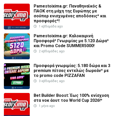
Pamestoixima.gr: Παναθηναϊκός &
ΠΑΟΚ στη μάχη της Ευρώπης με
σούπερ ενισχυμένες αποδόσεις* και
προσφορές*!
1 εβδομάδα ago
Pamestoixima.gr: Καλοκαιρινή
Προσφορά* Γνωριμίας με 5.120 Δώρα*
και Promo Code SUMMER5000!
2 εβδομάδες ago
Προσφορά γνωριμίας: 5.180 δώρα και 3
premium πίτσες εντελώς δωρεάν* με
το promo code PIZZAFAN
3 εβδομάδες ago
Bet Builder Boost: Έως 100% ενίσχυση
στα νοκ άουτ του World Cup 2026!*
1 μήνα ago