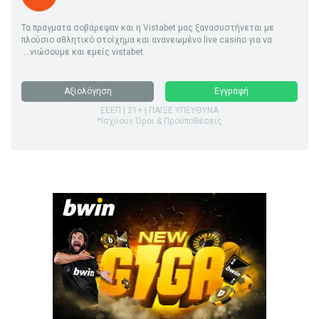
Τα πράγματα σοβάρεψαν και η Vistabet μας ξανασυστήνεται με
πλούσιο αθλητικό στοίχημα και ανανεωμένο live casino για να
....νιώσουμε και εμείς vistabet.
Αξιολόγηση
Εγγραφή
ΕΕΕΠ | 21+ | ΠΑΙΞΕ ΥΠΕΥΘΥΝΑ
*Ισχύουν Όροι & Προϋποθέσεις