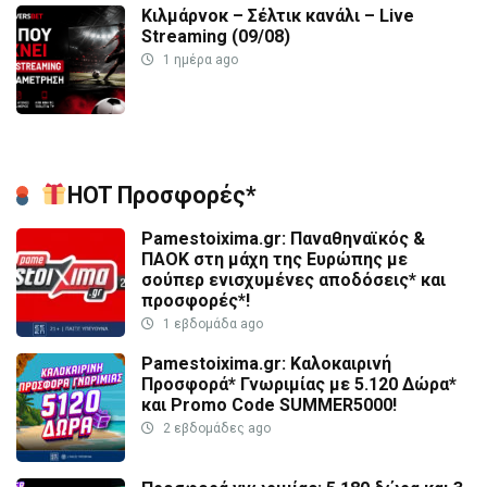
Κιλμάρνοκ – Σέλτικ κανάλι – Live
Streaming (09/08)
1 ημέρα ago
HOT Προσφορές*
Pamestoixima.gr: Παναθηναϊκός &
ΠΑΟΚ στη μάχη της Ευρώπης με
σούπερ ενισχυμένες αποδόσεις* και
προσφορές*!
1 εβδομάδα ago
Pamestoixima.gr: Καλοκαιρινή
Προσφορά* Γνωριμίας με 5.120 Δώρα*
και Promo Code SUMMER5000!
2 εβδομάδες ago