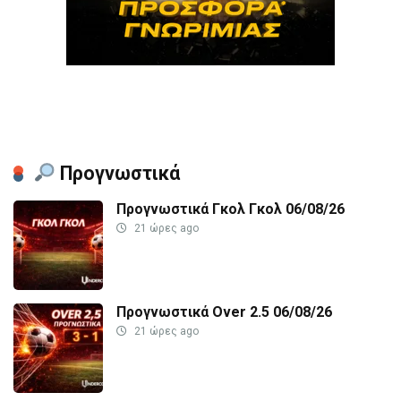
Προγνωστικά
Προγνωστικά Γκολ Γκολ 06/08/26
21 ώρες ago
Προγνωστικά Over 2.5 06/08/26
21 ώρες ago