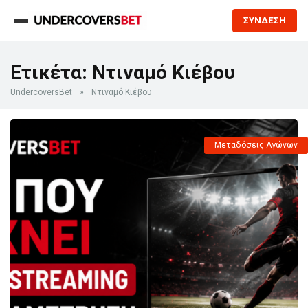
ΣΥΝΔΕΣΗ
Ετικέτα:
Ντιναμό Κιέβου
UndercoversBet
»
Ντιναμό Κιέβου
Μεταδόσεις Αγώνων