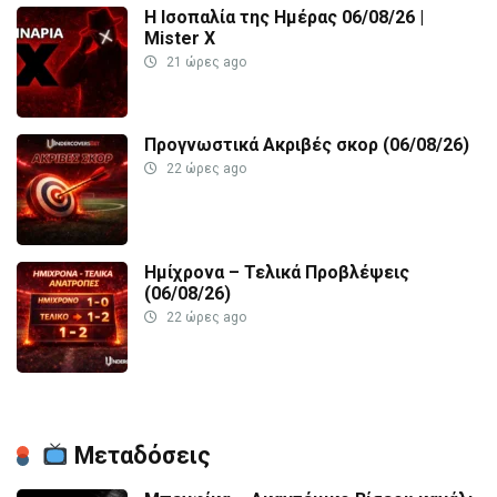
Η Ισοπαλία της Ημέρας 06/08/26 |
Mister X
21 ώρες ago
Προγνωστικά Ακριβές σκορ (06/08/26)
22 ώρες ago
Ημίχρονα – Τελικά Προβλέψεις
(06/08/26)
22 ώρες ago
Μεταδόσεις