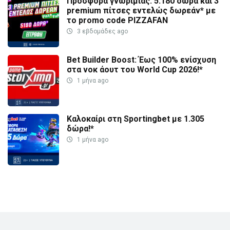
Προσφορά γνωριμίας: 5.180 δώρα και 3
premium πίτσες εντελώς δωρεάν* με
το promo code PIZZAFAN
3 εβδομάδες ago
Bet Builder Boost: Έως 100% ενίσχυση
στα νοκ άουτ του World Cup 2026!*
1 μήνα ago
Καλοκαίρι στη Sportingbet με 1.305
δώρα!*
1 μήνα ago