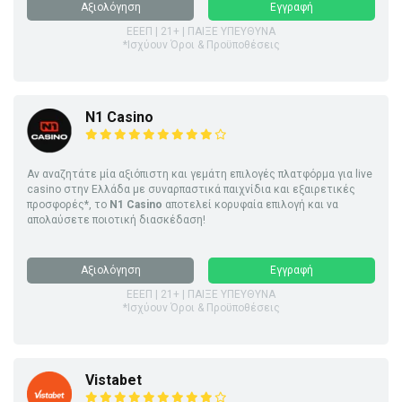
Αξιολόγηση
Εγγραφή
ΕΕΕΠ | 21+ | ΠΑΙΞΕ ΥΠΕΥΘΥΝΑ
*Ισχύουν Όροι & Προϋποθέσεις
N1 Casino
Αν αναζητάτε μία αξιόπιστη και γεμάτη επιλογές πλατφόρμα για live
casino στην Ελλάδα με συναρπαστικά παιχνίδια και εξαιρετικές
προσφορές*, το
N1 Casino
αποτελεί κορυφαία επιλογή και να
απολαύσετε ποιοτική διασκέδαση!
Αξιολόγηση
Εγγραφή
ΕΕΕΠ | 21+ | ΠΑΙΞΕ ΥΠΕΥΘΥΝΑ
*Ισχύουν Όροι & Προϋποθέσεις
Vistabet