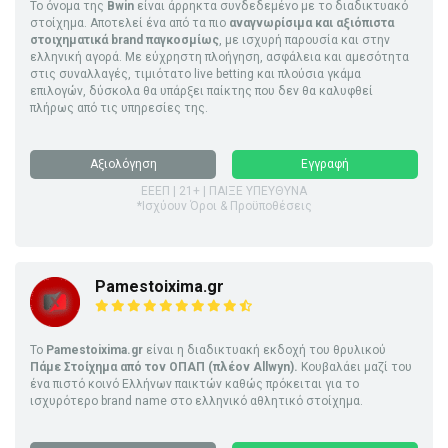
Το όνομα της
Bwin
είναι άρρηκτα συνδεδεμένο με το διαδικτυακό
στοίχημα. Αποτελεί ένα από τα πιο
αναγνωρίσιμα και αξιόπιστα
στοιχηματικά brand παγκοσμίως
, με ισχυρή παρουσία και στην
ελληνική αγορά. Με εύχρηστη πλοήγηση, ασφάλεια και αμεσότητα
στις συναλλαγές, τιμιότατο live betting και πλούσια γκάμα
επιλογών, δύσκολα θα υπάρξει παίκτης που δεν θα καλυφθεί
πλήρως από τις υπηρεσίες της.
Αξιολόγηση
Εγγραφή
ΕΕΕΠ | 21+ | ΠΑΙΞΕ ΥΠΕΥΘΥΝΑ
*Ισχύουν Όροι & Προϋποθέσεις
Pamestoixima.gr
Το
Pamestoixima.gr
είναι η διαδικτυακή εκδοχή του θρυλικού
Πάμε Στοίχημα από τον ΟΠΑΠ (πλέον Allwyn).
Κουβαλάει μαζί του
ένα πιστό κοινό Ελλήνων παικτών καθώς πρόκειται για το
ισχυρότερο brand name στο ελληνικό αθλητικό στοίχημα.