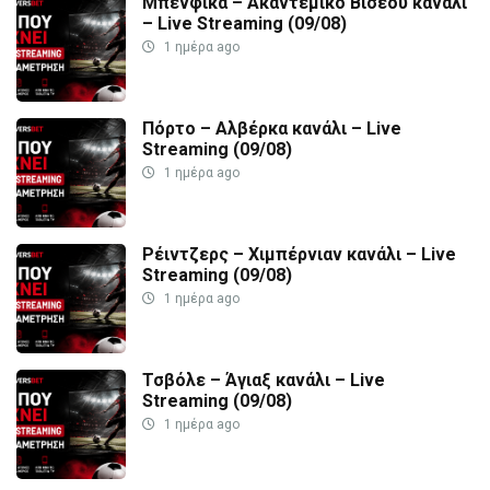
Μπενφίκα – Ακαντέμικο Βίσεου κανάλι
– Live Streaming (09/08)
1 ημέρα ago
Πόρτο – Αλβέρκα κανάλι – Live
Streaming (09/08)
1 ημέρα ago
Ρέιντζερς – Χιμπέρνιαν κανάλι – Live
Streaming (09/08)
1 ημέρα ago
Τσβόλε – Άγιαξ κανάλι – Live
Streaming (09/08)
1 ημέρα ago