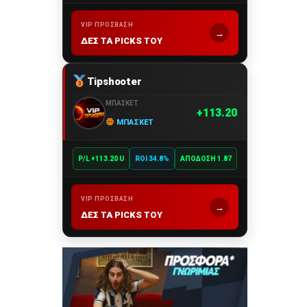
VIP ΠΡΌΣΒΑΣΗ
→
ΔΕΣ ΤΑ PICKS ΤΟΥ
Tipshooter
ΜΠΆΣΚΕΤ
113.20
ΜΠΆΣΚΕΤ
P/L +113.20 U
ROI 34.8%
ΑΠΌΔΟΣΗ 1.87
VIP ΠΡΌΣΒΑΣΗ
→
ΔΕΣ ΤΑ PICKS ΤΟΥ