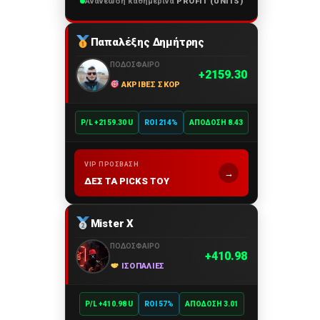
Ανανέωση καθημερινά
PROFIT (UNITS)
Παπαλέξης Δημήτρης
ΠΟΔΌΣΦΑΙΡΟ
2159.30
ΑΚΡΙΒΈΣ ΣΚΟΡ
P/L +2159.30 U
ROI 214%
ΑΠΌΔΟΣΗ 8.43
VIP ΠΡΌΣΒΑΣΗ
→
ΔΕΣ ΤΑ PICKS ΤΟΥ
Mister X
ΠΟΔΌΣΦΑΙΡΟ
410.98
ΙΣΟΠΑΛΊΕΣ
P/L +410.98 U
ROI 57%
ΑΠΌΔΟΣΗ 3.01