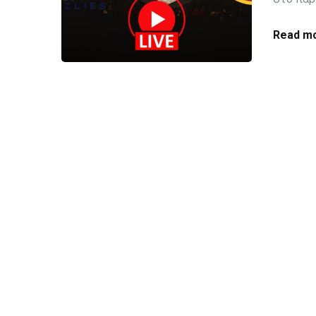
Read mo