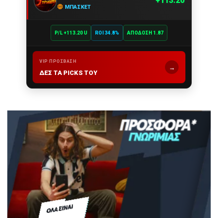
113.20
ΜΠΆΣΚΕΤ
P/L +113.20 U
ROI 34.8%
ΑΠΌΔΟΣΗ 1.87
VIP ΠΡΌΣΒΑΣΗ
→
ΔΕΣ ΤΑ PICKS ΤΟΥ