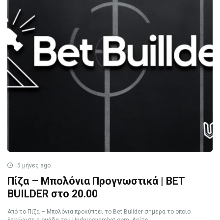
5 μήνες ago
Πίζα – Μπολόνια Προγνωστικά | BET
BUILDER στο 20.00
Από το Πίζα – Μπολόνια προκύπτει το Bet Builder σήμερα το οποίο