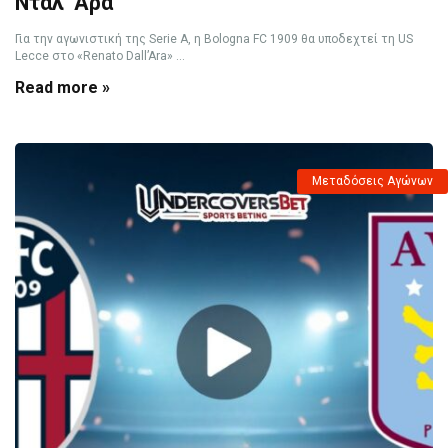
Νταλ’ Άρα
Για την αγωνιστική της Serie A, η Bologna FC 1909 θα υποδεχτεί τη US
Lecce στο «Renato Dall’Ara» ...
Read more »
Μεταδόσεις Αγώνων