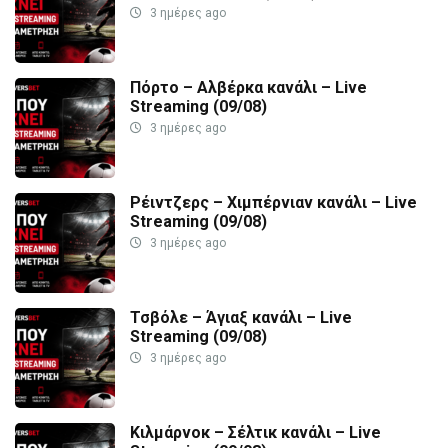
3 ημέρες ago
Πόρτο – Αλβέρκα κανάλι – Live
Streaming (09/08)
3 ημέρες ago
Ρέιντζερς – Χιμπέρνιαν κανάλι – Live
Streaming (09/08)
3 ημέρες ago
Τσβόλε – Άγιαξ κανάλι – Live
Streaming (09/08)
3 ημέρες ago
Κιλμάρνοκ – Σέλτικ κανάλι – Live