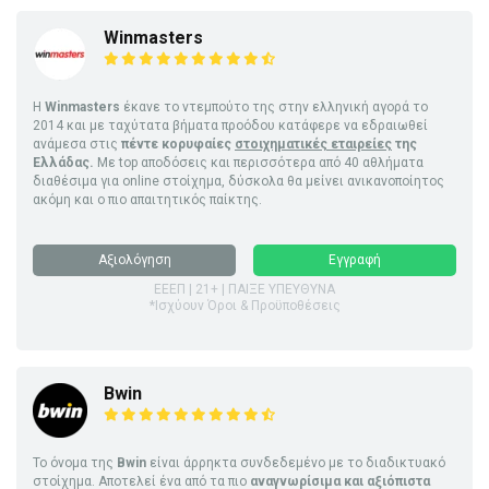
Winmasters
Η
Winmasters
έκανε το ντεμπούτο της στην ελληνική αγορά το
2014 και με ταχύτατα βήματα προόδου κατάφερε να εδραιωθεί
ανάμεσα στις
πέντε κορυφαίες
στοιχηματικές εταιρείες
της
Ελλάδας.
Με top αποδόσεις και περισσότερα από 40 αθλήματα
διαθέσιμα για online στοίχημα, δύσκολα θα μείνει ανικανοποίητος
ακόμη και ο πιο απαιτητικός παίκτης.
Αξιολόγηση
Εγγραφή
ΕΕΕΠ | 21+ | ΠΑΙΞΕ ΥΠΕΥΘΥΝΑ
*Ισχύουν Όροι & Προϋποθέσεις
Bwin
Το όνομα της
Bwin
είναι άρρηκτα συνδεδεμένο με το διαδικτυακό
στοίχημα. Αποτελεί ένα από τα πιο
αναγνωρίσιμα και αξιόπιστα