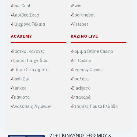
Goal Goal
Bwin
Ακριβές Σκορ
Sportingbet
Ημίχρονα Τελικά
Vistabet
ACADEMY
KAZINO LIVE
Βασικοί Κανόνες
Νόμιμα Online Casino
Τρόποι Παιχνιδιού
N1 Casino
Ειδικά Στοιχήματα
Regency Casino
Cash Out
Ρουλέτα
Yankee
Blackjack
Γκανιότα
Μπακαρά
Αναλύσεις Αγώνων
Εταιρίες Πόκερ Ελλάδα
21+ | ΚΙΝΔΥΝΟΣ ΕΘΙΣΜΟΥ &