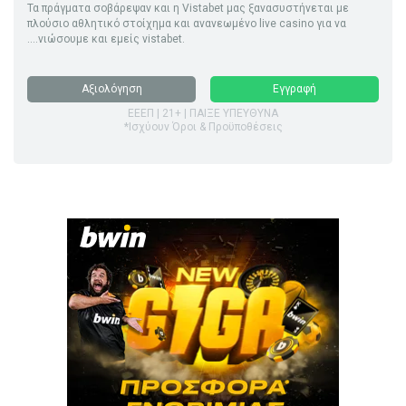
Τα πράγματα σοβάρεψαν και η Vistabet μας ξανασυστήνεται με
πλούσιο αθλητικό στοίχημα και ανανεωμένο live casino για να
....νιώσουμε και εμείς vistabet.
Αξιολόγηση
Εγγραφή
ΕΕΕΠ | 21+ | ΠΑΙΞΕ ΥΠΕΥΘΥΝΑ
*Ισχύουν Όροι & Προϋποθέσεις