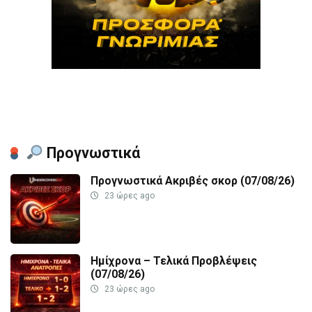
Προγνωστικά
Προγνωστικά Ακριβές σκορ (07/08/26)
23 ώρες ago
Ημίχρονα – Τελικά Προβλέψεις
(07/08/26)
23 ώρες ago