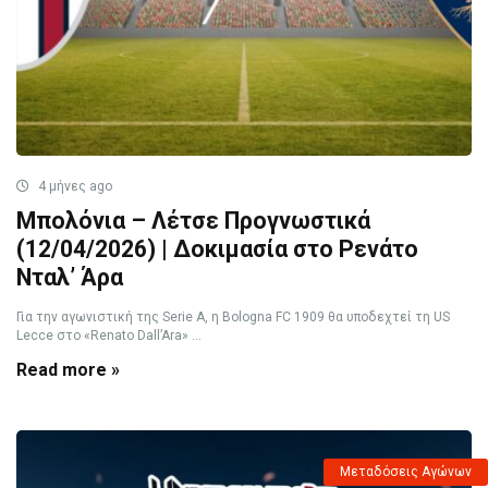
4 μήνες ago
Μπολόνια – Λέτσε Προγνωστικά
(12/04/2026) | Δοκιμασία στο Ρενάτο
Νταλ’ Άρα
Για την αγωνιστική της Serie A, η Bologna FC 1909 θα υποδεχτεί τη US
Lecce στο «Renato Dall’Ara» ...
Read more »
Μεταδόσεις Αγώνων