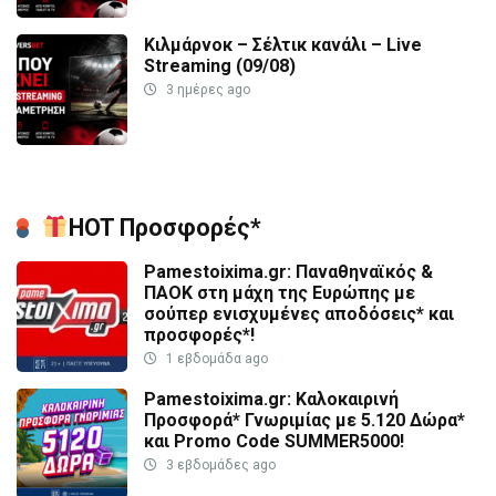
Κιλμάρνοκ – Σέλτικ κανάλι – Live
Streaming (09/08)
3 ημέρες ago
HOT Προσφορές*
Pamestoixima.gr: Παναθηναϊκός &
ΠΑΟΚ στη μάχη της Ευρώπης με
σούπερ ενισχυμένες αποδόσεις* και
προσφορές*!
1 εβδομάδα ago
Pamestoixima.gr: Καλοκαιρινή
Προσφορά* Γνωριμίας με 5.120 Δώρα*
και Promo Code SUMMER5000!
3 εβδομάδες ago