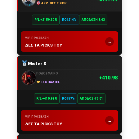
ΑΚΡΙΒΈΣ ΣΚΟΡ
P/L +2159.30 U
ROI 214%
ΑΠΌΔΟΣΗ 8.43
VIP ΠΡΌΣΒΑΣΗ
→
ΔΕΣ ΤΑ PICKS ΤΟΥ
Mister X
ΠΟΔΌΣΦΑΙΡΟ
410.98
ΙΣΟΠΑΛΊΕΣ
P/L +410.98 U
ROI 57%
ΑΠΌΔΟΣΗ 3.01
VIP ΠΡΌΣΒΑΣΗ
→
ΔΕΣ ΤΑ PICKS ΤΟΥ