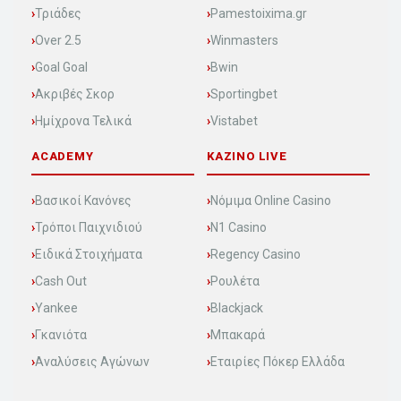
Τριάδες
Pamestoixima.gr
Over 2.5
Winmasters
Goal Goal
Bwin
Ακριβές Σκορ
Sportingbet
Ημίχρονα Τελικά
Vistabet
ACADEMY
KAZINO LIVE
Βασικοί Κανόνες
Νόμιμα Online Casino
Τρόποι Παιχνιδιού
N1 Casino
Ειδικά Στοιχήματα
Regency Casino
Cash Out
Ρουλέτα
Yankee
Blackjack
Γκανιότα
Μπακαρά
Αναλύσεις Αγώνων
Εταιρίες Πόκερ Ελλάδα