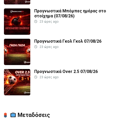
Προγνωστικά Μπόμπες ημέρας στο
στοίχημα (07/08/26)
23 ώρες ago
Προγνωστικά Γκολ Γκολ 07/08/26
23 ώρες ago
Προγνωστικά Over 2.5 07/08/26
23 ώρες ago
Μεταδόσεις