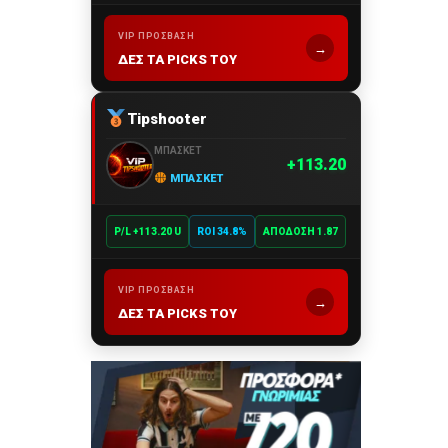
VIP ΠΡΌΣΒΑΣΗ
→
ΔΕΣ ΤΑ PICKS ΤΟΥ
Tipshooter
ΜΠΆΣΚΕΤ
113.20
ΜΠΆΣΚΕΤ
P/L +113.20 U
ROI 34.8%
ΑΠΌΔΟΣΗ 1.87
VIP ΠΡΌΣΒΑΣΗ
→
ΔΕΣ ΤΑ PICKS ΤΟΥ