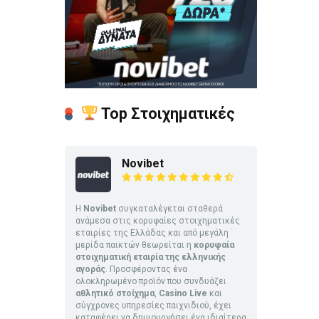
Top Στοιχηματικές
Novibet
Η
Novibet
συγκαταλέγεται σταθερά
ανάμεσα στις κορυφαίες στοιχηματικές
εταιρίες της Ελλάδας και από μεγάλη
μερίδα παικτών θεωρείται η
κορυφαία
στοιχηματική εταιρία της ελληνικής
αγοράς
. Προσφέροντας ένα
ολοκληρωμένο προϊόν που συνδυάζει
αθλητικό στοίχημα
,
Casino Live
και
σύγχρονες υπηρεσίες παιχνιδιού, έχει
καταφέρει να δημιουργήσει ένα ιδιαίτερα