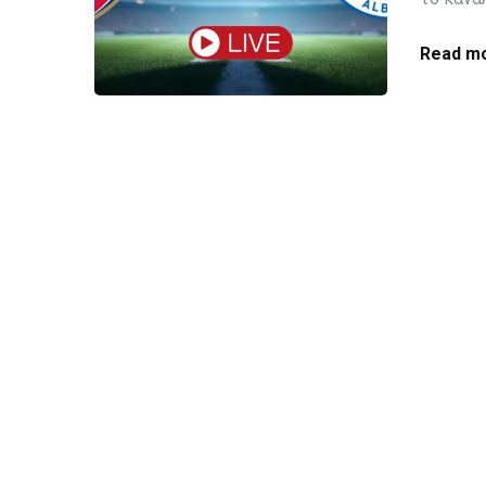
Read mo