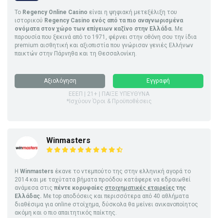
Το
Regency Online Casino
είναι η ψηφιακή μετεξέλιξη του
ιστορικού
Regency Casino ενός από τα πιο αναγνωρισμένα
ονόματα στον χώρο των επίγειων καζίνο στην Ελλάδα.
Με
παρουσία που ξεκινά από το 1971, φέρνει στην οθόνη σου την ίδια
premium αισθητική και αξιοπιστία που γνώρισαν γενιές Ελλήνων
παικτών στην Πάρνηθα και τη Θεσσαλονίκη.
Αξιολόγηση
Εγγραφή
ΕΕΕΠ | 21+ | ΠΑΙΞΕ ΥΠΕΥΘΥΝΑ
*Ισχύουν Όροι & Προϋποθέσεις
Winmasters
Η
Winmasters
έκανε το ντεμπούτο της στην ελληνική αγορά το
2014 και με ταχύτατα βήματα προόδου κατάφερε να εδραιωθεί
ανάμεσα στις
πέντε κορυφαίες
στοιχηματικές εταιρείες
της
Ελλάδας.
Με top αποδόσεις και περισσότερα από 40 αθλήματα
διαθέσιμα για online στοίχημα, δύσκολα θα μείνει ανικανοποίητος
ακόμη και ο πιο απαιτητικός παίκτης.