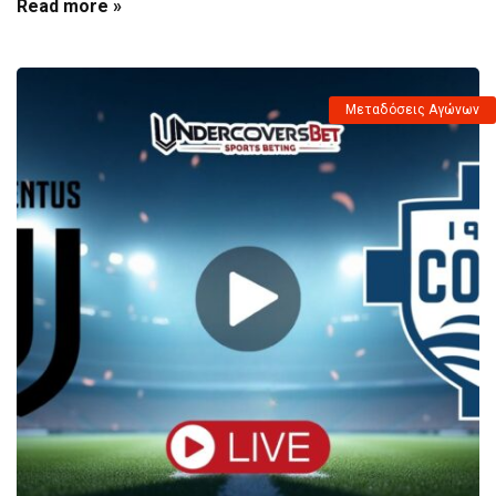
Read more »
Μεταδόσεις Αγώνων