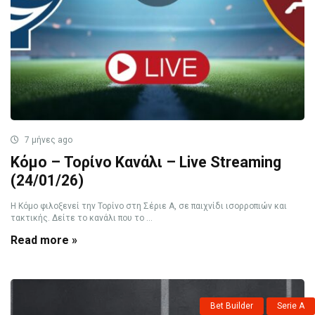
7 μήνες ago
Κόμο – Τορίνο Κανάλι – Live Streaming
(24/01/26)
Η Κόμο φιλοξενεί την Τορίνο στη Σέριε Α, σε παιχνίδι ισορροπιών και
τακτικής. Δείτε το κανάλι που το ...
Read more »
Bet Builder
Serie A