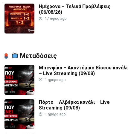
Ημίχρονα – Τελικά Προβλέψεις
(06/08/26)
17 ώρες ago
Μεταδόσεις
Μπενφίκα – Ακαντέμικο Βίσεου κανάλι
– Live Streaming (09/08)
1 ημέρα ago
Πόρτο – Αλβέρκα κανάλι – Live
Streaming (09/08)
1 ημέρα ago