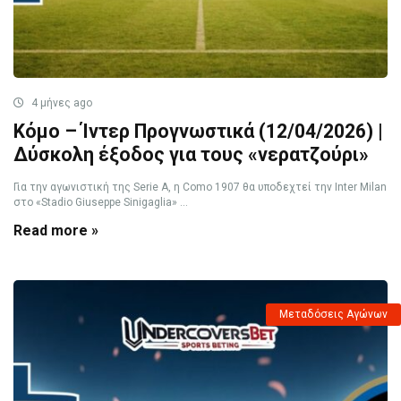
4 μήνες ago
Κόμο – Ίντερ Προγνωστικά (12/04/2026) |
Δύσκολη έξοδος για τους «νερατζούρι»
Για την αγωνιστική της Serie A, η Como 1907 θα υποδεχτεί την Inter Milan
στο «Stadio Giuseppe Sinigaglia» ...
Read more »
Μεταδόσεις Αγώνων