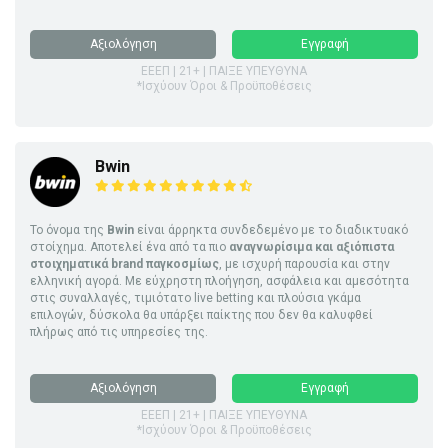
Αξιολόγηση
Εγγραφή
ΕΕΕΠ | 21+ | ΠΑΙΞΕ ΥΠΕΥΘΥΝΑ
*Ισχύουν Όροι & Προϋποθέσεις
Bwin
Το όνομα της
Bwin
είναι άρρηκτα συνδεδεμένο με το διαδικτυακό
στοίχημα. Αποτελεί ένα από τα πιο
αναγνωρίσιμα και αξιόπιστα
στοιχηματικά brand παγκοσμίως
, με ισχυρή παρουσία και στην
ελληνική αγορά. Με εύχρηστη πλοήγηση, ασφάλεια και αμεσότητα
στις συναλλαγές, τιμιότατο live betting και πλούσια γκάμα
επιλογών, δύσκολα θα υπάρξει παίκτης που δεν θα καλυφθεί
πλήρως από τις υπηρεσίες της.
Αξιολόγηση
Εγγραφή
ΕΕΕΠ | 21+ | ΠΑΙΞΕ ΥΠΕΥΘΥΝΑ
*Ισχύουν Όροι & Προϋποθέσεις