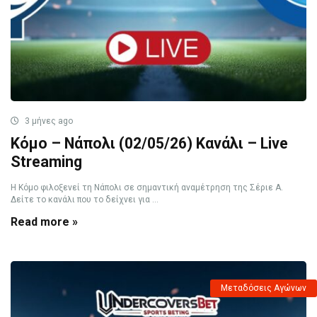
3 μήνες ago
Κόμο – Νάπολι (02/05/26) Κανάλι – Live
Streaming
Η Κόμο φιλοξενεί τη Νάπολι σε σημαντική αναμέτρηση της Σέριε Α.
Δείτε το κανάλι που το δείχνει για ...
Read more »
Μεταδόσεις Αγώνων