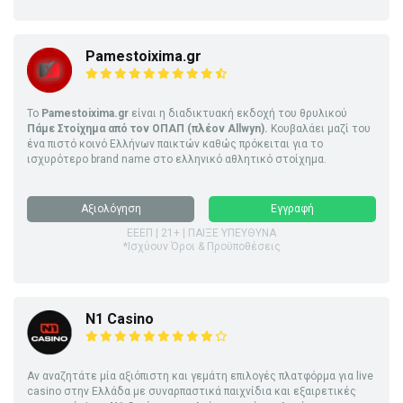
Pamestoixima.gr
Το
Pamestoixima.gr
είναι η διαδικτυακή εκδοχή του θρυλικού
Πάμε Στοίχημα από τον ΟΠΑΠ (πλέον Allwyn).
Κουβαλάει μαζί του
ένα πιστό κοινό Ελλήνων παικτών καθώς πρόκειται για το
ισχυρότερο brand name στο ελληνικό αθλητικό στοίχημα.
Αξιολόγηση
Εγγραφή
ΕΕΕΠ | 21+ | ΠΑΙΞΕ ΥΠΕΥΘΥΝΑ
*Ισχύουν Όροι & Προϋποθέσεις
N1 Casino
Αν αναζητάτε μία αξιόπιστη και γεμάτη επιλογές πλατφόρμα για live
casino στην Ελλάδα με συναρπαστικά παιχνίδια και εξαιρετικές