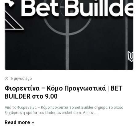
6 μήνες ago
Φιορεντίνα – Κόμο Προγνωστικά | BET
BUILDER στο 9.00
Από το Φιορεντίνα – Κόμο προκύπτει το Bet Builder σήμερα το οποίο
ξεχώρισε η ομάδα του Undercoversbet.com. Δείτε ...
Read more »