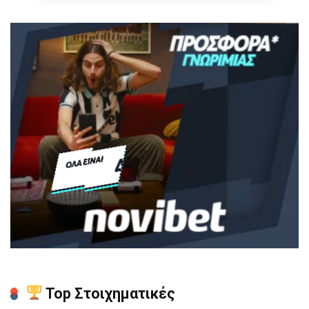
Top Στοιχηματικές