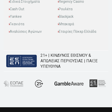
Ειδικά Στοιχήματα
Regency Casino
Cash Out
Ρουλέτα
Yankee
Blackjack
Γκανιότα
Μπακαρά
Αναλύσεις Αγώνων
Εταιρίες Πόκερ Ελλάδα
21+ | ΚΙΝΔΥΝΟΣ ΕΘΙΣΜΟΥ &
ΑΠΩΛΕΙΑΣ ΠΕΡΙΟΥΣΙΑΣ | ΠΑΙΞΕ
ΥΠΕΥΘΥΝΑ