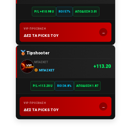
P/L +410.98 U
ROI 57%
ΑΠΌΔΟΣΗ 3.01
VIP ΠΡΌΣΒΑΣΗ
→
ΔΕΣ ΤΑ PICKS ΤΟΥ
Tipshooter
ΜΠΆΣΚΕΤ
113.20
ΜΠΆΣΚΕΤ
P/L +113.20 U
ROI 34.8%
ΑΠΌΔΟΣΗ 1.87
VIP ΠΡΌΣΒΑΣΗ
→
ΔΕΣ ΤΑ PICKS ΤΟΥ