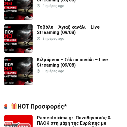
3 ημέρες ago
Τσβόλε – Άγιαξ κανάλι – Live
Streaming (09/08)
3 ημέρες ago
Κιλμάρνοκ – Σέλτικ κανάλι – Live
Streaming (09/08)
3 ημέρες ago
HOT Προσφορές*
Pamestoixima.gr: Παναθηναϊκός &
ΠΑΟΚ στη μάχη της Ευρώπης με