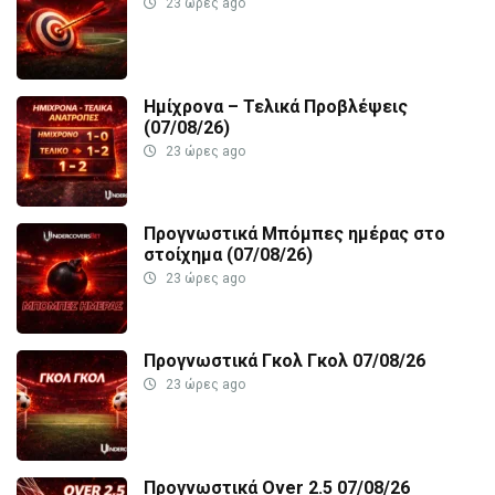
23 ώρες ago
Ημίχρονα – Τελικά Προβλέψεις
(07/08/26)
23 ώρες ago
Προγνωστικά Μπόμπες ημέρας στο
στοίχημα (07/08/26)
23 ώρες ago
Προγνωστικά Γκολ Γκολ 07/08/26
23 ώρες ago
Προγνωστικά Over 2.5 07/08/26