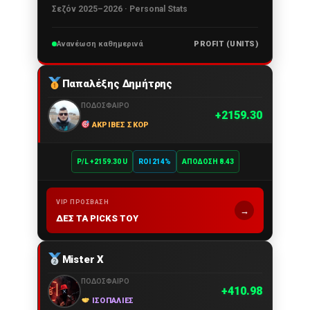
Σεζόν 2025–2026 · Personal Stats
Ανανέωση καθημερινά
PROFIT (UNITS)
Παπαλέξης Δημήτρης
ΠΟΔΌΣΦΑΙΡΟ
2159.30
ΑΚΡΙΒΈΣ ΣΚΟΡ
P/L +2159.30 U
ROI 214%
ΑΠΌΔΟΣΗ 8.43
VIP ΠΡΌΣΒΑΣΗ
→
ΔΕΣ ΤΑ PICKS ΤΟΥ
Mister X
ΠΟΔΌΣΦΑΙΡΟ
410.98
ΙΣΟΠΑΛΊΕΣ