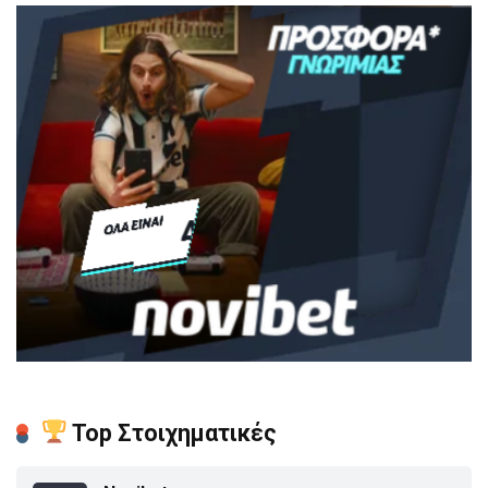
Top Στοιχηματικές