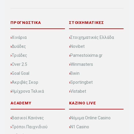
ΠΡΟΓΝΩΣΤΙΚΆ
ΣΤΟΙΧΗΜΑΤΙΚΈΣ
Χινάρια
Στοιχηματικές Ελλάδα
Δυάδες
Novibet
Τριάδες
Pamestoixima.gr
Over 2.5
Winmasters
Goal Goal
Bwin
Ακριβές Σκορ
Sportingbet
Ημίχρονα Τελικά
Vistabet
ACADEMY
KAZINO LIVE
Βασικοί Κανόνες
Νόμιμα Online Casino
Τρόποι Παιχνιδιού
N1 Casino