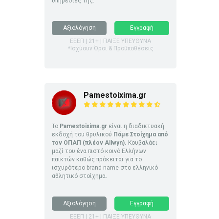
υπηρεσίες της.
Αξιολόγηση
Εγγραφή
ΕΕΕΠ | 21+ | ΠΑΙΞΕ ΥΠΕΥΘΥΝΑ
*Ισχύουν Όροι & Προϋποθέσεις
Pamestoixima.gr
Το
Pamestoixima.gr
είναι η διαδικτυακή
εκδοχή του θρυλικού
Πάμε Στοίχημα από
τον ΟΠΑΠ (πλέον Allwyn).
Κουβαλάει
μαζί του ένα πιστό κοινό Ελλήνων
παικτών καθώς πρόκειται για το
ισχυρότερο brand name στο ελληνικό
αθλητικό στοίχημα.
Αξιολόγηση
Εγγραφή
ΕΕΕΠ | 21+ | ΠΑΙΞΕ ΥΠΕΥΘΥΝΑ