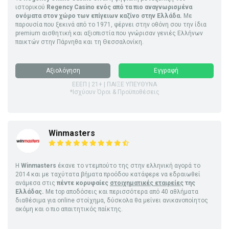
ιστορικού
Regency Casino ενός από τα πιο αναγνωρισμένα
ονόματα στον χώρο των επίγειων καζίνο στην Ελλάδα.
Με
παρουσία που ξεκινά από το 1971, φέρνει στην οθόνη σου την ίδια
premium αισθητική και αξιοπιστία που γνώρισαν γενιές Ελλήνων
παικτών στην Πάρνηθα και τη Θεσσαλονίκη.
Αξιολόγηση
Εγγραφή
ΕΕΕΠ | 21+ | ΠΑΙΞΕ ΥΠΕΥΘΥΝΑ
*Ισχύουν Όροι & Προϋποθέσεις
Winmasters
Η
Winmasters
έκανε το ντεμπούτο της στην ελληνική αγορά το
2014 και με ταχύτατα βήματα προόδου κατάφερε να εδραιωθεί
ανάμεσα στις
πέντε κορυφαίες
στοιχηματικές εταιρείες
της
Ελλάδας.
Με top αποδόσεις και περισσότερα από 40 αθλήματα
διαθέσιμα για online στοίχημα, δύσκολα θα μείνει ανικανοποίητος
ακόμη και ο πιο απαιτητικός παίκτης.