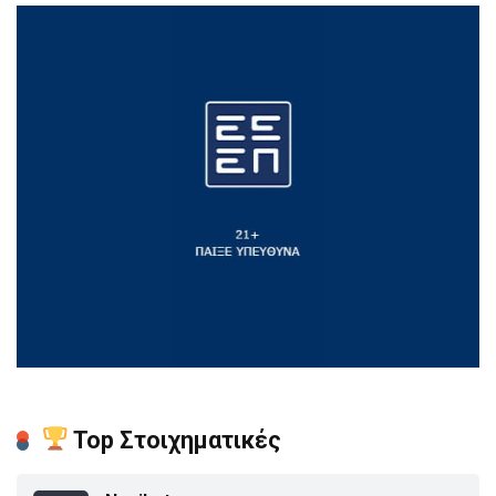
Top Στοιχηματικές