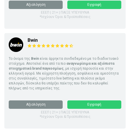
Αξιολόγηση
Εγγραφή
ΕΕΕΠ | 21+ | ΠΑΙΞΕ ΥΠΕΥΘΥΝΑ
*Ισχύουν Όροι & Προϋποθέσεις
Bwin
Το όνομα της
Bwin
είναι άρρηκτα συνδεδεμένο με το διαδικτυακό
στοίχημα. Αποτελεί ένα από τα πιο
αναγνωρίσιμα και αξιόπιστα
στοιχηματικά brand παγκοσμίως
, με ισχυρή παρουσία και στην
ελληνική αγορά. Με εύχρηστη πλοήγηση, ασφάλεια και αμεσότητα
στις συναλλαγές, τιμιότατο live betting και πλούσια γκάμα
επιλογών, δύσκολα θα υπάρξει παίκτης που δεν θα καλυφθεί
πλήρως από τις υπηρεσίες της.
Αξιολόγηση
Εγγραφή
ΕΕΕΠ | 21+ | ΠΑΙΞΕ ΥΠΕΥΘΥΝΑ
*Ισχύουν Όροι & Προϋποθέσεις