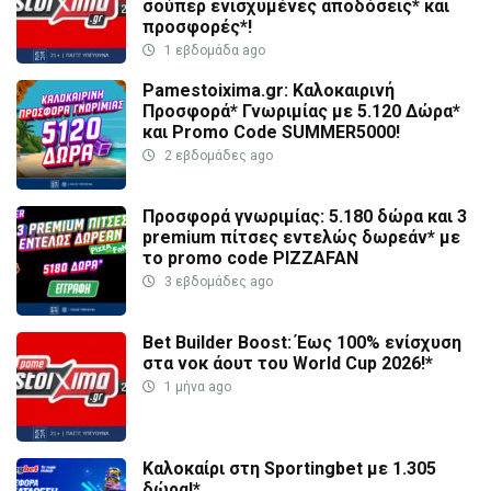
σούπερ ενισχυμένες αποδόσεις* και
προσφορές*!
1 εβδομάδα ago
Pamestoixima.gr: Καλοκαιρινή
Προσφορά* Γνωριμίας με 5.120 Δώρα*
και Promo Code SUMMER5000!
2 εβδομάδες ago
Προσφορά γνωριμίας: 5.180 δώρα και 3
premium πίτσες εντελώς δωρεάν* με
το promo code PIZZAFAN
3 εβδομάδες ago
Bet Builder Boost: Έως 100% ενίσχυση
στα νοκ άουτ του World Cup 2026!*
1 μήνα ago
Καλοκαίρι στη Sportingbet με 1.305
δώρα!*