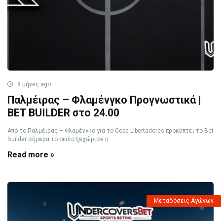
8 μήνες ago
Παλμέιρας – Φλαμένγκο Προγνωστικά |
BET BUILDER στο 24.00
Από το Παλμέιρας – Φλαμένγκο για το Copa Libertadores προκύπτει το Bet
Builder σήμερα το οποίο ξεχώρισε η ...
Read more »
Μεταδόσεις Αγώνων