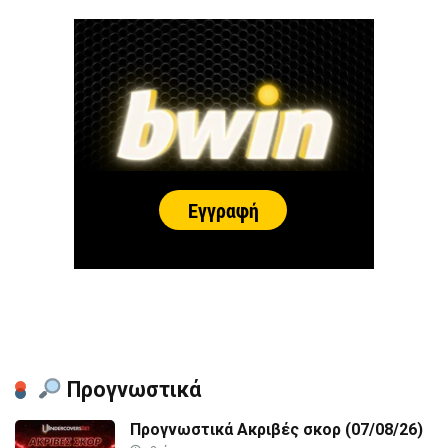
Προγνωστικά
Προγνωστικά Ακριβές σκορ (07/08/26)