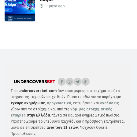
1 μήνα ago
Στο
undercoversbet.com
δεν προσφέρουμε στοιχήματα ούτε
υπηρεσίες τυχερών παιχνιδιών. Είμαστε εδώ για να παρέχουμε
έγκυρη ενημέρωση
,
προγνωστικά
, εκτιμήσεις και
αναλύσεις
γύρω από το στοίχημα και από τις
νόμιμες στοιχηματικές
εταιρίες
στην Ελλάδα
, πάντα σε καθαρά ενημερωτικό πλαίσιο.
Υποστηρίζουμε το υπεύθυνο παιχνίδι και η πρόσβαση επιτρέπεται
μόνο σε επισκέπτες
άνω των 21 ετών
. *Ισχύουν Όροι &
Προϋποθέσεις