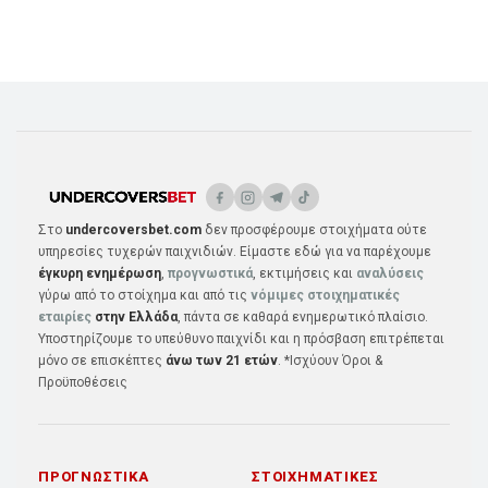
Στο
undercoversbet.com
δεν προσφέρουμε στοιχήματα ούτε
υπηρεσίες τυχερών παιχνιδιών. Είμαστε εδώ για να παρέχουμε
έγκυρη ενημέρωση
,
προγνωστικά
, εκτιμήσεις και
αναλύσεις
γύρω από το στοίχημα και από τις
νόμιμες στοιχηματικές
εταιρίες
στην Ελλάδα
, πάντα σε καθαρά ενημερωτικό πλαίσιο.
Υποστηρίζουμε το υπεύθυνο παιχνίδι και η πρόσβαση επιτρέπεται
μόνο σε επισκέπτες
άνω των 21 ετών
. *Ισχύουν Όροι &
Προϋποθέσεις
ΠΡΟΓΝΩΣΤΙΚΆ
ΣΤΟΙΧΗΜΑΤΙΚΈΣ