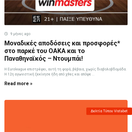
9 μήνες ago
Μοναδικές αποδόσεις και προσφορές*
στο παρκέ του ΟΑΚΑ και το
Παναθηναϊκός – Ντουμπάι!
Η Euroleague επιστρέφει, αυτή τη φορά, βέβαια, χωρίς διαβολοβδομάδα.
Η 12η αγωνιστική ξεκίνησε ήδη από χθες και απόψε ...
Read more »
Δελτία Τύπου Vistabet