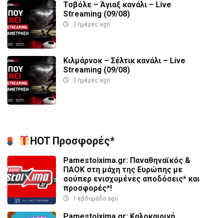
Τσβόλε – Άγιαξ κανάλι – Live
Streaming (09/08)
2 ημέρες ago
Κιλμάρνοκ – Σέλτικ κανάλι – Live
Streaming (09/08)
2 ημέρες ago
HOT Προσφορές*
Pamestoixima.gr: Παναθηναϊκός &
ΠΑΟΚ στη μάχη της Ευρώπης με
σούπερ ενισχυμένες αποδόσεις* και
προσφορές*!
1 εβδομάδα ago
Pamestoixima.gr: Καλοκαιρινή