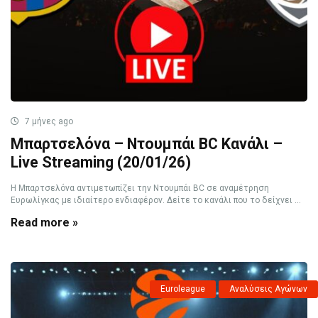
7 μήνες ago
Μπαρτσελόνα – Ντουμπάι BC Κανάλι –
Live Streaming (20/01/26)
Η Μπαρτσελόνα αντιμετωπίζει την Ντουμπάι BC σε αναμέτρηση
Ευρωλίγκας με ιδιαίτερο ενδιαφέρον. Δείτε το κανάλι που το δείχνει ...
Read more »
Euroleague
Αναλύσεις Αγώνων