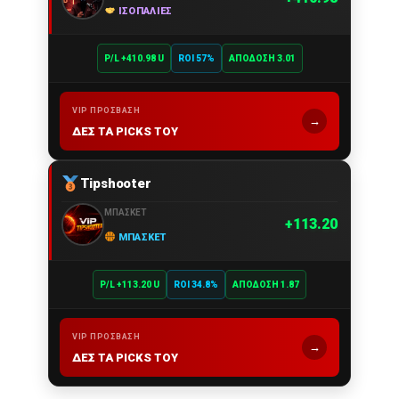
ΙΣΟΠΑΛΊΕΣ
P/L +410.98 U
ROI 57%
ΑΠΌΔΟΣΗ 3.01
VIP ΠΡΌΣΒΑΣΗ
→
ΔΕΣ ΤΑ PICKS ΤΟΥ
Tipshooter
ΜΠΆΣΚΕΤ
113.20
ΜΠΆΣΚΕΤ
P/L +113.20 U
ROI 34.8%
ΑΠΌΔΟΣΗ 1.87
VIP ΠΡΌΣΒΑΣΗ
→
ΔΕΣ ΤΑ PICKS ΤΟΥ