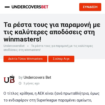
ΣΥΝΔΕΣΗ
Τα ρέστα τους για παραμονή με
τις καλύτερες αποδόσεις στη
winmasters!
UndercoversBet
»
Τα ρέστα τους για παραμονή με τις καλύτερες
αποδόσεις στη winmasters!
Δελτία Τύπου Winmasters
Σούπερ Λιγκ
by
Undercovers Bet
3 μήνες ago
Ο τίτλος κρίθηκε, η ΑΕΚ είναι ξανά πρωταθλήτρια, όμως
το ενδιαφέρον στη Superleague παραμένει αμείωτο,