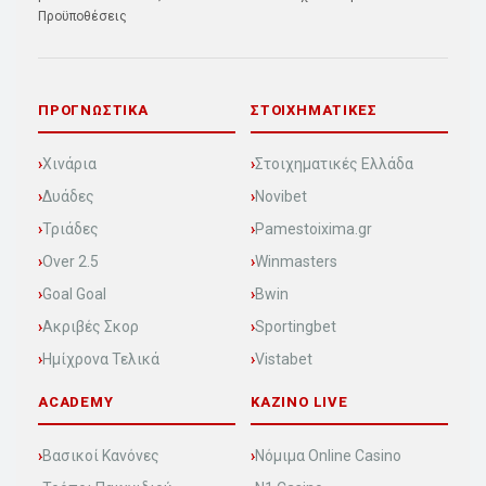
Προϋποθέσεις
ΠΡΟΓΝΩΣΤΙΚΆ
ΣΤΟΙΧΗΜΑΤΙΚΈΣ
Χινάρια
Στοιχηματικές Ελλάδα
Δυάδες
Novibet
Τριάδες
Pamestoixima.gr
Over 2.5
Winmasters
Goal Goal
Bwin
Ακριβές Σκορ
Sportingbet
Ημίχρονα Τελικά
Vistabet
ACADEMY
KAZINO LIVE
Βασικοί Κανόνες
Νόμιμα Online Casino