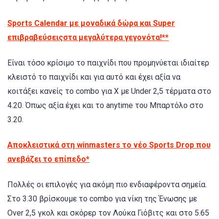
Sports Calendar με μοναδικά δώρα και Super
επιβραβεύσειςστα μεγαλύτερα γεγονότα!**
Είναι τόσο κρίσιμο το παιχνίδι που προμηνύεται ιδιαίτερ
κλειστό το παιχνίδι και για αυτό και έχει αξία να
κοιτάξει κανείς το combo για Χ με Under 2,5 τέρματα στο
4.20. Όπως αξία έχει και το anytime του Μπαρτόλο στο
3.20.
Αποκλειστικά στη winmasters το νέο Sports Drop που
ανεβάζει το επίπεδο*
Πολλές οι επιλογές για ακόμη πιο ενδιαφέροντα σημεία.
Στο 3.30 βρίσκουμε το combo για νίκη της Ένωσης με
Over 2,5 γκολ και σκόρερ τον Λούκα Γιόβιτς και στο 5.65