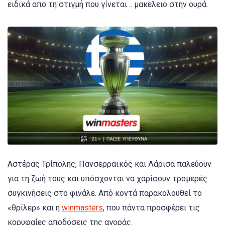
ειδικά από τη στιγμή που γίνεται… μακελειό στην ουρά.
Αστέρας Τρίπολης, Πανσερραϊκός και Λάρισα παλεύουν
για τη ζωή τους και υπόσχονται να χαρίσουν τρομερές
συγκινήσεις στο φινάλε. Από κοντά παρακολουθεί το
«θρίλερ» και η
winmasters
, που πάντα προσφέρει τις
κορυφαίες αποδόσεις της αγοράς.