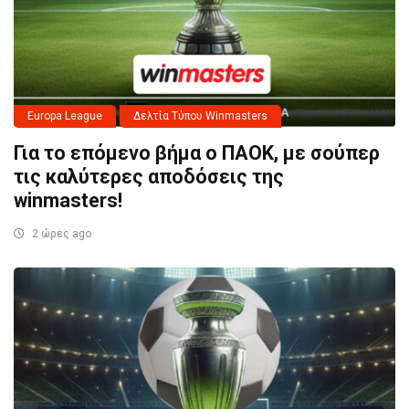
Europa League
Δελτία Τύπου Winmasters
Για το επόμενο βήμα ο ΠΑΟΚ, με σούπερ
τις καλύτερες αποδόσεις της
winmasters!
2 ώρες ago