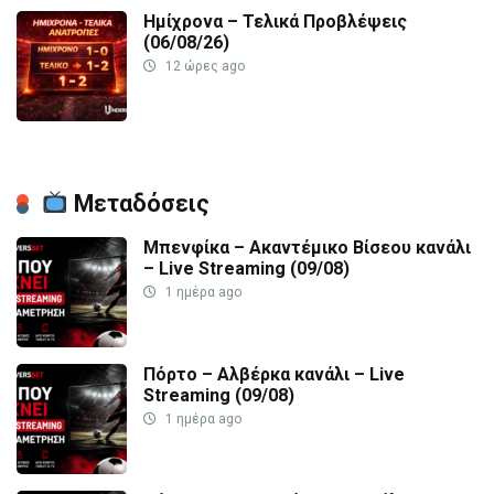
Ημίχρονα – Τελικά Προβλέψεις
(06/08/26)
12 ώρες ago
Μεταδόσεις
Μπενφίκα – Ακαντέμικο Βίσεου κανάλι
– Live Streaming (09/08)
1 ημέρα ago
Πόρτο – Αλβέρκα κανάλι – Live
Streaming (09/08)
1 ημέρα ago