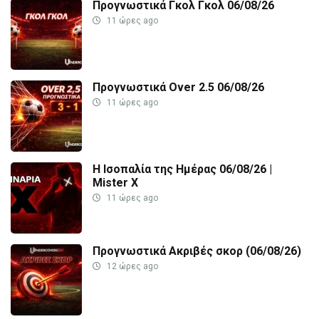
Προγνωστικά Γκολ Γκολ 06/08/26
11 ώρες ago
Προγνωστικά Over 2.5 06/08/26
11 ώρες ago
Η Ισοπαλία της Ημέρας 06/08/26 |
Mister X
11 ώρες ago
Προγνωστικά Ακριβές σκορ (06/08/26)
12 ώρες ago