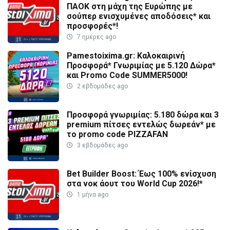
ΠΑΟΚ στη μάχη της Ευρώπης με
σούπερ ενισχυμένες αποδόσεις* και
προσφορές*!
7 ημέρες ago
Pamestoixima.gr: Καλοκαιρινή
Προσφορά* Γνωριμίας με 5.120 Δώρα*
και Promo Code SUMMER5000!
2 εβδομάδες ago
Προσφορά γνωριμίας: 5.180 δώρα και 3
premium πίτσες εντελώς δωρεάν* με
το promo code PIZZAFAN
3 εβδομάδες ago
Bet Builder Boost: Έως 100% ενίσχυση
στα νοκ άουτ του World Cup 2026!*
1 μήνα ago