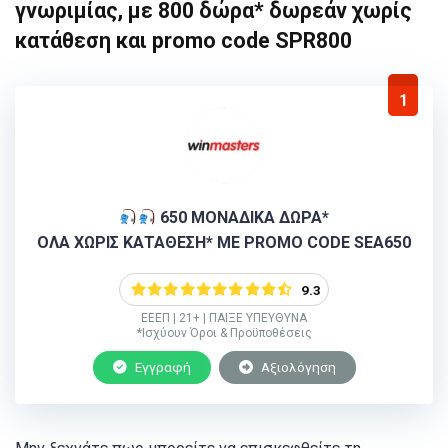
γνωριμίας, με 800 δώρα* δωρεάν χωρίς
κατάθεση και promo code SPR800
1
650 ΜΟΝΑΔΙΚΑ ΔΩΡΑ*
ΟΛΑ ΧΩΡΙΣ ΚΑΤΑΘΕΣΗ* ΜΕ PROMO CODE SEA650
9.3
ΕΕΕΠ | 21+ | ΠΑΙΞΕ ΥΠΕΥΘΥΝΑ
*Ισχύουν Όροι & Προϋποθέσεις
Εγγραφή
Αξιολόγηση