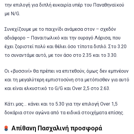
την επιλογή για διπλή ευκαιρία υπέρ του Παναθηναϊκού
με N/G.
Συνεχίζουμε με το παιχνίδι ανάμεσα στον – σχεδόν
αδιάφορο – Παναιτωλικό και την ουραγό Λάρισα, που
έχει ζοριστεί πολύ και θέλει όσο τίποτα διπλό. Στο 3.20
το συναντάμε αυτό, με τον άσο στο 2.35 και το 3.30.
Οι «βυσσινί» θα πρέπει να επιτεθούν, όμως δεν εμπνέουν
και τη μεγαλύτερη εμπιστοσύνη στα μετόπισθεν για αυτό
και είναι ελκυστικό το G/G και Over 2,5 στο 2.63.
Κάτι μας… κάνει και το 5.30 για την επιλογή Over 1,5
δοκάρια στον αγώνα από τα ειδικά στοιχήματα επίσης.
Απίθανη Πασχαλινή προσφορά