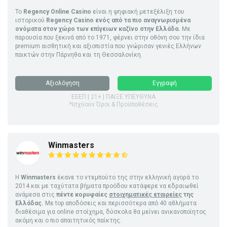
Το
Regency Online Casino
είναι η ψηφιακή μετεξέλιξη του
ιστορικού
Regency Casino ενός από τα πιο αναγνωρισμένα
ονόματα στον χώρο των επίγειων καζίνο στην Ελλάδα.
Με
παρουσία που ξεκινά από το 1971, φέρνει στην οθόνη σου την ίδια
premium αισθητική και αξιοπιστία που γνώρισαν γενιές Ελλήνων
παικτών στην Πάρνηθα και τη Θεσσαλονίκη.
Αξιολόγηση
Εγγραφή
ΕΕΕΠ | 21+ | ΠΑΙΞΕ ΥΠΕΥΘΥΝΑ
*Ισχύουν Όροι & Προϋποθέσεις
Winmasters
Η
Winmasters
έκανε το ντεμπούτο της στην ελληνική αγορά το
2014 και με ταχύτατα βήματα προόδου κατάφερε να εδραιωθεί
ανάμεσα στις
πέντε κορυφαίες
στοιχηματικές εταιρείες
της
Ελλάδας.
Με top αποδόσεις και περισσότερα από 40 αθλήματα
διαθέσιμα για online στοίχημα, δύσκολα θα μείνει ανικανοποίητος
ακόμη και ο πιο απαιτητικός παίκτης.