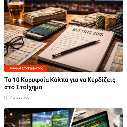
Θεωρία Στοιχήματος
Τα 10 Κορυφαία Κόλπα για να Κερδίζεις
στο Στοίχημα
7 μήνες ago