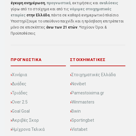
έγκυρη ενημέρωση
,
προγνωστικά
, εκτιμήσεις και
αναλύσεις
γύρω από το στοίχημα και από τις
νόμιμες στοιχηματικές
εταιρίες
στην Ελλάδα
, πάντα σε καθαρά ενημερωτικό πλαίσιο.
Υποστηρίζουμε το υπεύθυνο παιχνίδι και η πρόσβαση επιτρέπεται
μόνο σε επισκέπτες
άνω των 21 ετών
. *Ισχύουν Όροι &
Προϋποθέσεις
ΠΡΟΓΝΩΣΤΙΚΆ
ΣΤΟΙΧΗΜΑΤΙΚΈΣ
Χινάρια
Στοιχηματικές Ελλάδα
Δυάδες
Novibet
Τριάδες
Pamestoixima.gr
Over 2.5
Winmasters
Goal Goal
Bwin
Ακριβές Σκορ
Sportingbet
Ημίχρονα Τελικά
Vistabet