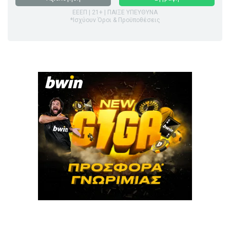
ΕΕΕΠ | 21+ | ΠΑΙΞΕ ΥΠΕΥΘΥΝΑ
*Ισχύουν Όροι & Προϋποθέσεις