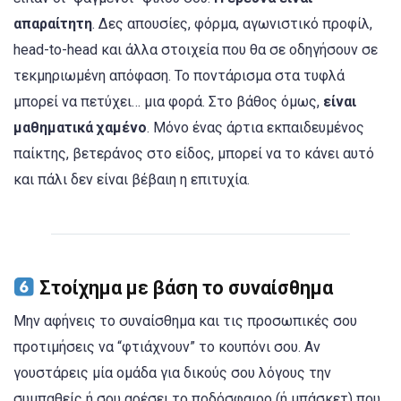
απαραίτητη
. Δες απουσίες, φόρμα, αγωνιστικό προφίλ,
head-to-head και άλλα στοιχεία που θα σε οδηγήσουν σε
τεκμηριωμένη απόφαση. Το ποντάρισμα στα τυφλά
μπορεί να πετύχει… μια φορά. Στο βάθος όμως,
είναι
μαθηματικά χαμένο
. Μόνο ένας άρτια εκπαιδευμένος
παίκτης, βετεράνος στο είδος, μπορεί να το κάνει αυτό
και πάλι δεν είναι βέβαιη η επιτυχία.
Στοίχημα με βάση το συναίσθημα
Μην αφήνεις το συναίσθημα και τις προσωπικές σου
προτιμήσεις να “φτιάχνουν” το κουπόνι σου. Αν
γουστάρεις μία ομάδα για δικούς σου λόγους την
συμπαθείς ή σου αρέσει το ποδόσφαιρο (ή μπάσκετ) που