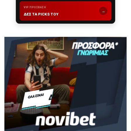
VIP ΠΡΌΣΒΑΣΗ
→
ΔΕΣ ΤΑ PICKS ΤΟΥ