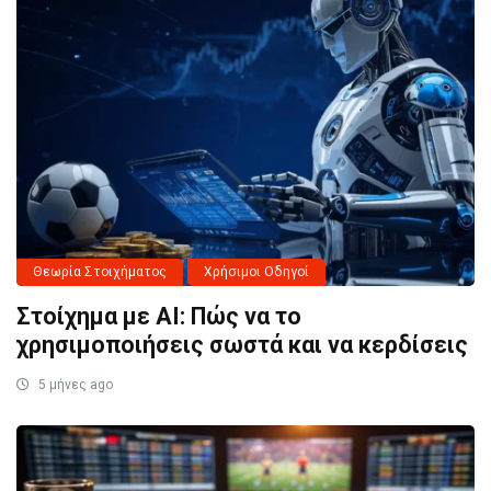
Θεωρία Στοιχήματος
Χρήσιμοι Οδηγοί
Στοίχημα με AI: Πώς να το
χρησιμοποιήσεις σωστά και να κερδίσεις
5 μήνες ago