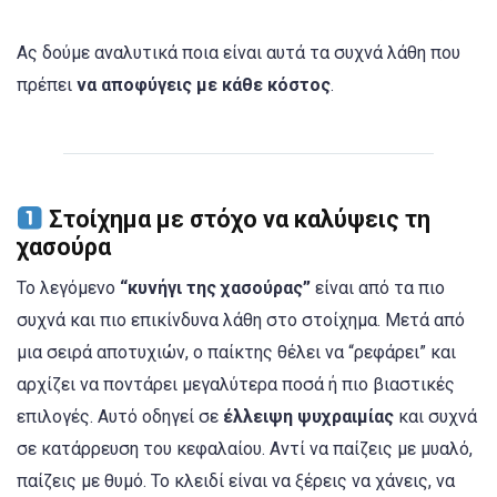
Ας δούμε αναλυτικά ποια είναι αυτά τα συχνά λάθη που
πρέπει
να αποφύγεις με κάθε κόστος
.
Στοίχημα με στόχο να καλύψεις τη
χασούρα
Το λεγόμενο
“κυνήγι της χασούρας”
είναι από τα πιο
συχνά και πιο επικίνδυνα λάθη στο στοίχημα. Μετά από
μια σειρά αποτυχιών, ο παίκτης θέλει να “ρεφάρει” και
αρχίζει να ποντάρει μεγαλύτερα ποσά ή πιο βιαστικές
επιλογές. Αυτό οδηγεί σε
έλλειψη ψυχραιμίας
και συχνά
σε κατάρρευση του κεφαλαίου. Αντί να παίζεις με μυαλό,
παίζεις με θυμό. Το κλειδί είναι να ξέρεις να χάνεις, να