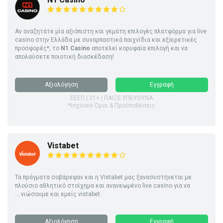
Αν αναζητάτε μία αξιόπιστη και γεμάτη επιλογές πλατφόρμα για live
casino στην Ελλάδα με συναρπαστικά παιχνίδια και εξαιρετικές
προσφορές*, το
N1 Casino
αποτελεί κορυφαία επιλογή και να
απολαύσετε ποιοτική διασκέδαση!
Αξιολόγηση
Εγγραφή
ΕΕΕΠ | 21+ | ΠΑΙΞΕ ΥΠΕΥΘΥΝΑ
*Ισχύουν Όροι & Προϋποθέσεις
Vistabet
Τα πράγματα σοβάρεψαν και η Vistabet μας ξανασυστήνεται με
πλούσιο αθλητικό στοίχημα και ανανεωμένο live casino για να
....νιώσουμε και εμείς vistabet.
Αξιολόγηση
Εγγραφή