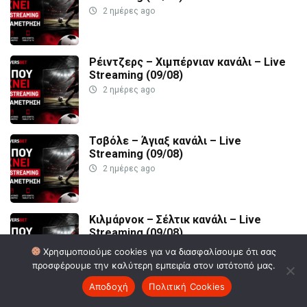
2 ημέρες ago
Ρέιντζερς – Χιμπέρνιαν κανάλι – Live
Streaming (09/08)
2 ημέρες ago
Τσβόλε – Άγιαξ κανάλι – Live
Streaming (09/08)
2 ημέρες ago
Κιλμάρνοκ – Σέλτικ κανάλι – Live
Streaming (09/08)
2 ημέρες ago
Χρησιμοποιούμε cookies για να διασφαλίσουμε ότι σας
προσφέρουμε την καλύτερη εμπειρία στον ιστότοπό μας.
Αποδοχή
Πολιτική Cookies