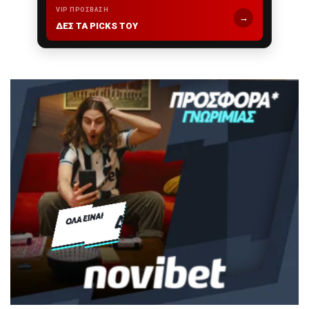
VIP ΠΡΌΣΒΑΣΗ
→
ΔΕΣ ΤΑ PICKS ΤΟΥ