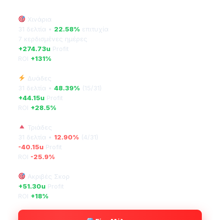
Χινάρια
31 δελτία •
22.58%
επιτυχία
7 κερδισμένες ημέρες
+274.73u
Profit
ROI
+131%
Δυάδες
31 δελτία •
48.39%
(15/31)
+44.15u
Profit
ROI
+28.5%
Τριάδες
31 δελτία •
12.90%
(4/31)
-40.15u
Profit
ROI
-25.9%
Ακριβές Σκορ
+51.30u
Profit
ROI
+18%