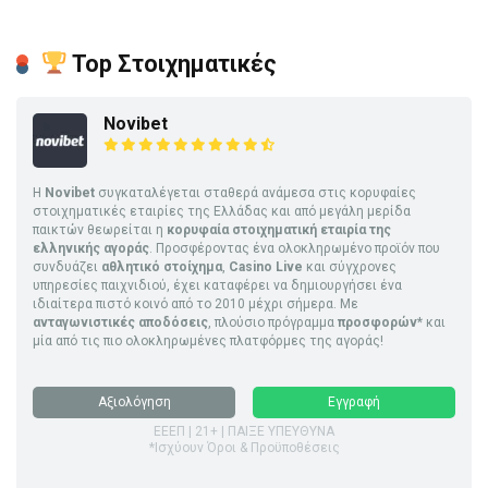
Top Στοιχηματικές
Novibet
Η
Novibet
συγκαταλέγεται σταθερά ανάμεσα στις κορυφαίες
στοιχηματικές εταιρίες της Ελλάδας και από μεγάλη μερίδα
παικτών θεωρείται η
κορυφαία στοιχηματική εταιρία της
ελληνικής αγοράς
. Προσφέροντας ένα ολοκληρωμένο προϊόν που
συνδυάζει
αθλητικό στοίχημα
,
Casino Live
και σύγχρονες
υπηρεσίες παιχνιδιού, έχει καταφέρει να δημιουργήσει ένα
ιδιαίτερα πιστό κοινό από το 2010 μέχρι σήμερα. Με
ανταγωνιστικές αποδόσεις
, πλούσιο πρόγραμμα
προσφορών
* και
μία από τις πιο ολοκληρωμένες πλατφόρμες της αγοράς!
Αξιολόγηση
Εγγραφή
ΕΕΕΠ | 21+ | ΠΑΙΞΕ ΥΠΕΥΘΥΝΑ
*Ισχύουν Όροι & Προϋποθέσεις