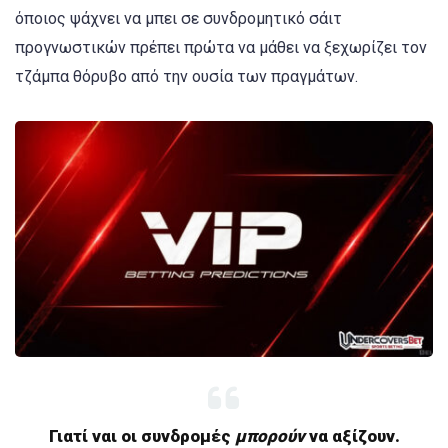
όποιος ψάχνει να μπει σε συνδρομητικό σάιτ
προγνωστικών πρέπει πρώτα να μάθει να ξεχωρίζει τον
τζάμπα θόρυβο από την ουσία των πραγμάτων.
Γιατί ναι οι συνδρομές
μπορούν
να αξίζουν.