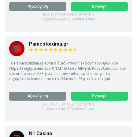
Αξιολόγηση
Εγγραφή
ΕΕΕΠ | 21+ | ΠΑΙΞΕ ΥΠΕΥΘΥΝΑ
*Ισχύουν Όροι & Προϋποθέσεις
Pamestoixima.gr
Το
Pamestoixima.gr
είναι η διαδικτυακή εκδοχή του θρυλικού
Πάμε Στοίχημα από τον ΟΠΑΠ (πλέον Allwyn).
Κουβαλάει μαζί του
ένα πιστό κοινό Ελλήνων παικτών καθώς πρόκειται για το
ισχυρότερο brand name στο ελληνικό αθλητικό στοίχημα.
Αξιολόγηση
Εγγραφή
ΕΕΕΠ | 21+ | ΠΑΙΞΕ ΥΠΕΥΘΥΝΑ
*Ισχύουν Όροι & Προϋποθέσεις
N1 Casino