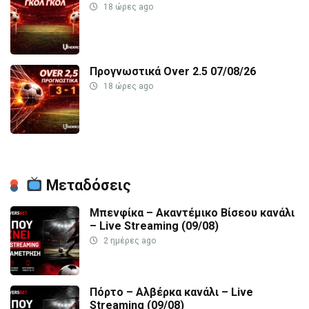
18 ώρες ago
Προγνωστικά Over 2.5 07/08/26
18 ώρες ago
Μεταδόσεις
Μπενφίκα – Ακαντέμικο Βίσεου κανάλι
– Live Streaming (09/08)
2 ημέρες ago
Πόρτο – Αλβέρκα κανάλι – Live
Streaming (09/08)