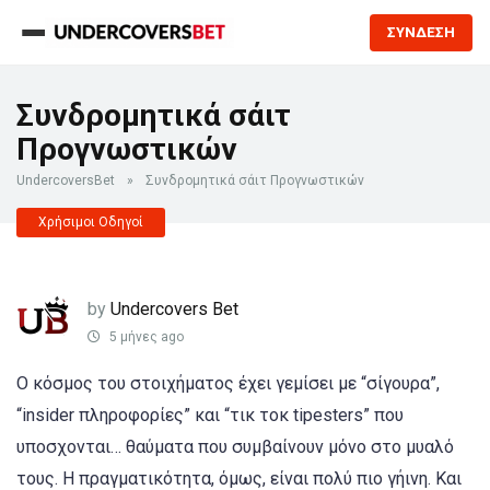
ΣΥΝΔΕΣΗ
Συνδρομητικά σάιτ
Προγνωστικών
UndercoversBet
»
Συνδρομητικά σάιτ Προγνωστικών
Χρήσιμοι Οδηγοί
by
Undercovers Bet
5 μήνες ago
Ο κόσμος του στοιχήματος έχει γεμίσει με “σίγουρα”,
“insider πληροφορίες” και “τικ τοκ tipesters” που
υποσχονται… θαύματα που συμβαίνουν μόνο στο μυαλό
τους. Η πραγματικότητα, όμως, είναι πολύ πιο γήινη. Και