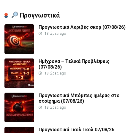
Προγνωστικά
Προγνωστικά Ακριβές σκορ (07/08/26)
18 ώρες ago
Ημίχρονα – Τελικά Προβλέψεις
(07/08/26)
18 ώρες ago
Προγνωστικά Μπόμπες ημέρας στο
στοίχημα (07/08/26)
18 ώρες ago
Προγνωστικά Γκολ Γκολ 07/08/26