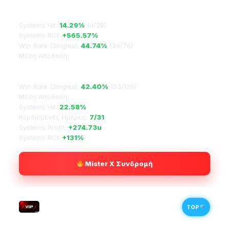
Φεβρουάριος
Systems Hit:
14.29%
(4/28)
Systems ROI:
+565.57%
Win Rate (Singles):
44.74%
(34/76)
Μέση Απόδοση:
3.01
Μάρτιος
Win Rate (Singles):
42.40%
(53/125)
Μέση Απόδοση:
2.96
Systems Hit:
22.58%
Κερδισμένες Ημέρες:
7/31
Systems Profit:
+274.73u
Systems ROI:
+131%
Mister X Συνδρομή
VIP ALL-IN-ONE
TOP
Μάρτιος Στατιστικά