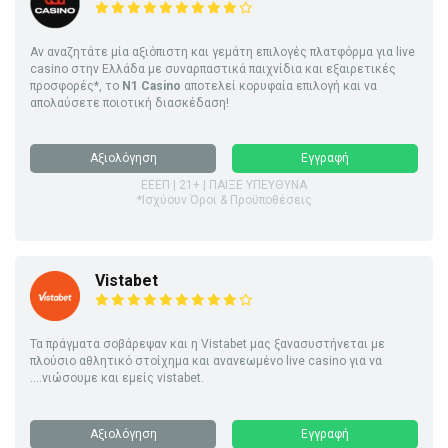
Αν αναζητάτε μία αξιόπιστη και γεμάτη επιλογές πλατφόρμα για live
casino στην Ελλάδα με συναρπαστικά παιχνίδια και εξαιρετικές
προσφορές*, το
N1 Casino
αποτελεί κορυφαία επιλογή και να
απολαύσετε ποιοτική διασκέδαση!
Αξιολόγηση
Εγγραφή
ΕΕΕΠ | 21+ | ΠΑΙΞΕ ΥΠΕΥΘΥΝΑ
*Ισχύουν Όροι & Προϋποθέσεις
Vistabet
Τα πράγματα σοβάρεψαν και η Vistabet μας ξανασυστήνεται με
πλούσιο αθλητικό στοίχημα και ανανεωμένο live casino για να
....νιώσουμε και εμείς vistabet.
Αξιολόγηση
Εγγραφή