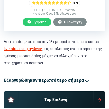
9.3
ΕΕΕΠ | 21+ | ΠΑΙΞΕ ΥΠΕΥΘΥΝΑ
*Ισχύουν Όροι & Προϋποθέσεις
Εγγραφή
Αξιολόγηση
Δείτε επίσης σε ποιο κανάλι μπορείτε να δείτε και σε
live streaming αγώνες
, τις υπόλοιπες αναμετρήσεις της
ημέρας με σπουδαίες μάχες να ελλοχεύουν στο
στοιχηματικό κουπόνι.
Εξαργυρώθηκαν περισσότερο σήμερα
Top Επιλογή