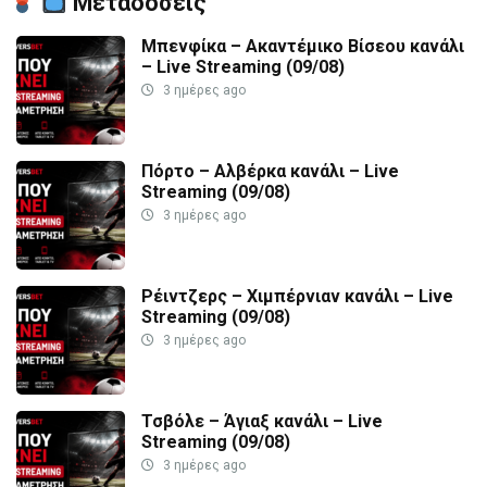
Μεταδόσεις
Μπενφίκα – Ακαντέμικο Βίσεου κανάλι
– Live Streaming (09/08)
3 ημέρες ago
Πόρτο – Αλβέρκα κανάλι – Live
Streaming (09/08)
3 ημέρες ago
Ρέιντζερς – Χιμπέρνιαν κανάλι – Live
Streaming (09/08)
3 ημέρες ago
Τσβόλε – Άγιαξ κανάλι – Live
Streaming (09/08)
3 ημέρες ago