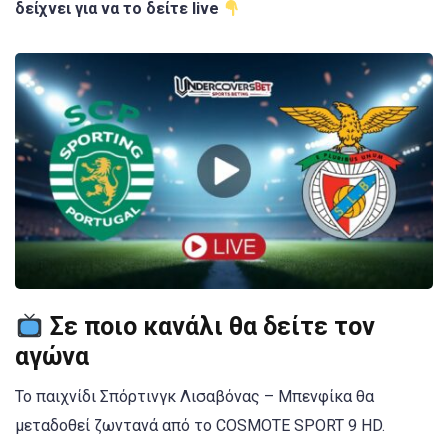
δείχνει για να το δείτε live
Σε ποιο κανάλι θα δείτε τον
αγώνα
Το παιχνίδι Σπόρτινγκ Λισαβόνας – Μπενφίκα θα
μεταδοθεί ζωντανά από το COSMOTE SPORT 9 HD.