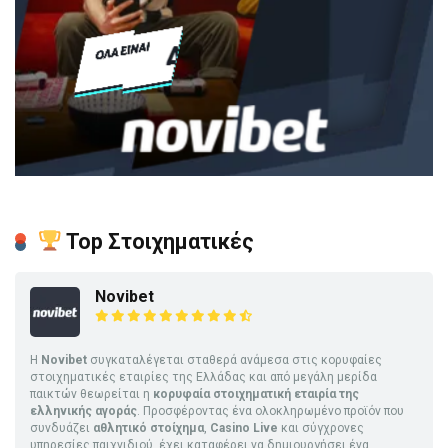
Top Στοιχηματικές
Novibet
Η
Novibet
συγκαταλέγεται σταθερά ανάμεσα στις κορυφαίες
στοιχηματικές εταιρίες της Ελλάδας και από μεγάλη μερίδα
παικτών θεωρείται η
κορυφαία στοιχηματική εταιρία της
ελληνικής αγοράς
. Προσφέροντας ένα ολοκληρωμένο προϊόν που
συνδυάζει
αθλητικό στοίχημα
,
Casino Live
και σύγχρονες
υπηρεσίες παιχνιδιού, έχει καταφέρει να δημιουργήσει ένα