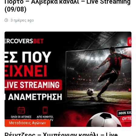
Πόρτο – Αλβέρκα κανάλι – Live Streaming
(09/08)
3 ημέρες ago
Μεταδόσεις Αγώνων
Ρέιντζερς – Χιμπέρνιαν κανάλι – Live