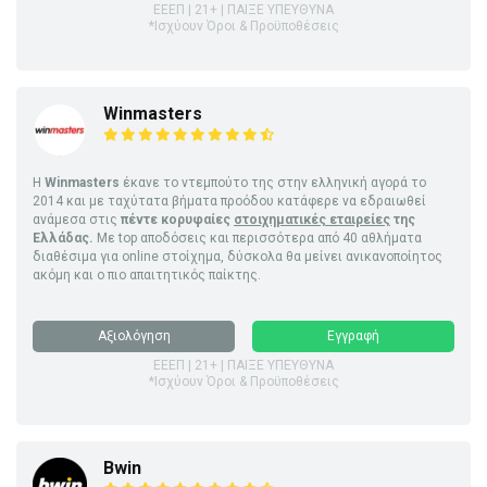
ΕΕΕΠ | 21+ | ΠΑΙΞΕ ΥΠΕΥΘΥΝΑ
*Ισχύουν Όροι & Προϋποθέσεις
Winmasters
Η
Winmasters
έκανε το ντεμπούτο της στην ελληνική αγορά το
2014 και με ταχύτατα βήματα προόδου κατάφερε να εδραιωθεί
ανάμεσα στις
πέντε κορυφαίες
στοιχηματικές εταιρείες
της
Ελλάδας.
Με top αποδόσεις και περισσότερα από 40 αθλήματα
διαθέσιμα για online στοίχημα, δύσκολα θα μείνει ανικανοποίητος
ακόμη και ο πιο απαιτητικός παίκτης.
Αξιολόγηση
Εγγραφή
ΕΕΕΠ | 21+ | ΠΑΙΞΕ ΥΠΕΥΘΥΝΑ
*Ισχύουν Όροι & Προϋποθέσεις
Bwin