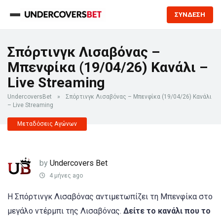
ΣΥΝΔΕΣΗ
Σπόρτινγκ Λισαβόνας –
Μπενφίκα (19/04/26) Κανάλι –
Live Streaming
UndercoversBet
»
Σπόρτινγκ Λισαβόνας – Μπενφίκα (19/04/26) Κανάλι
– Live Streaming
Μεταδόσεις Αγώνων
by
Undercovers Bet
4 μήνες ago
Η Σπόρτινγκ Λισαβόνας αντιμετωπίζει τη Μπενφίκα στο
μεγάλο ντέρμπι της Λισαβόνας.
Δείτε το κανάλι που το