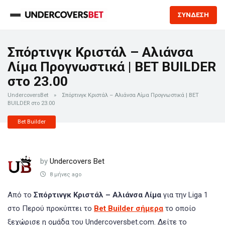
ΣΥΝΔΕΣΗ
Σπόρτινγκ Κριστάλ – Αλιάνσα
Λίμα Προγνωστικά | BET BUILDER
στο 23.00
UndercoversBet
»
Σπόρτινγκ Κριστάλ – Αλιάνσα Λίμα Προγνωστικά | BET
BUILDER στο 23.00
Bet Builder
by
Undercovers Bet
8 μήνες ago
Από το
Σπόρτινγκ Κριστάλ – Αλιάνσα Λίμα
για την Liga 1
στο Περού προκύπτει το
Bet Builder σήμερα
το οποίο
ξεχώρισε η ομάδα του Undercoversbet.com. Δείτε το