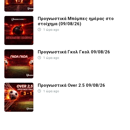
Προγνωστικά Μπόμπες ημέρας στο
στοίχημα (09/08/26)
1 ώρα ago
Προγνωστικά Γκολ Γκολ 09/08/26
1 ώρα ago
Προγνωστικά Over 2.5 09/08/26
1 ώρα ago