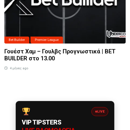
Bet Builder
Premier League
Γουέστ Χαμ – Γουλβς Προγνωστικά | BET
BUILDER στο 13.00
4 μήνες ago
LIVE
VIP TIPSTERS