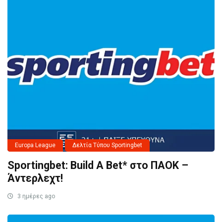
Europa League
Δελτία Τύπου Sportingbet
Sportingbet: Build A Bet* στο ΠΑΟΚ –
Άντερλεχτ!
3 ημέρες ago