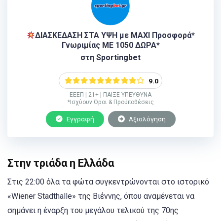
ΔΙΑΣΚΕΔΑΣΗ ΣΤΑ ΥΨΗ με ΜΑΧΙ Προσφορά*
Γνωριμίας ΜΕ 1050 ΔΩΡΑ*
στη Sportingbet
9.0
ΕΕΕΠ | 21+ | ΠΑΙΞΕ ΥΠΕΥΘΥΝΑ
*Ισχύουν Όροι & Προϋποθέσεις
Εγγραφή
Αξιολόγηση
Στην τριάδα η Ελλάδα
Στις 22:00 όλα τα φώτα συγκεντρώνονται στο ιστορικό
«Wiener Stadthalle» της Βιέννης, όπου αναμένεται να
σημάνει η έναρξη του μεγάλου τελικού της 70ης