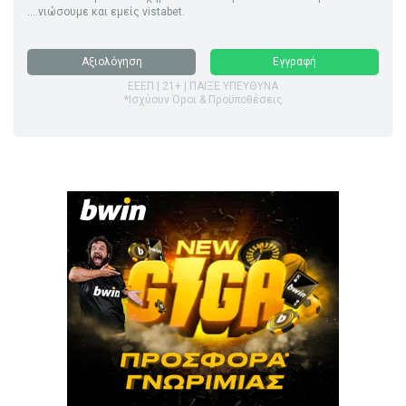
....νιώσουμε και εμείς vistabet.
Αξιολόγηση
Εγγραφή
ΕΕΕΠ | 21+ | ΠΑΙΞΕ ΥΠΕΥΘΥΝΑ
*Ισχύουν Όροι & Προϋποθέσεις