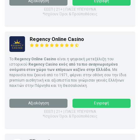
Αξιολόγηση
Εγγραφή
ΕΕΕΠ | 21+ | ΠΑΙΞΕ ΥΠΕΥΘΥΝΑ
*Ισχύουν Όροι & Προϋποθέσεις
Regency Online Casino
Το
Regency Online Casino
είναι η ψηφιακή μετεξέλιξη του
ιστορικού
Regency Casino ενός από τα πιο αναγνωρισμένα
ονόματα στον χώρο των επίγειων καζίνο στην Ελλάδα.
Με
παρουσία που ξεκινά από το 1971, φέρνει στην οθόνη σου την ίδια
premium αισθητική και αξιοπιστία που γνώρισαν γενιές Ελλήνων
παικτών στην Πάρνηθα και τη Θεσσαλονίκη.
Αξιολόγηση
Εγγραφή
ΕΕΕΠ | 21+ | ΠΑΙΞΕ ΥΠΕΥΘΥΝΑ
*Ισχύουν Όροι & Προϋποθέσεις