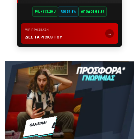
P/L +113.20 U
ROI 34.8%
ΑΠΌΔΟΣΗ 1.87
VIP ΠΡΌΣΒΑΣΗ
→
ΔΕΣ ΤΑ PICKS ΤΟΥ