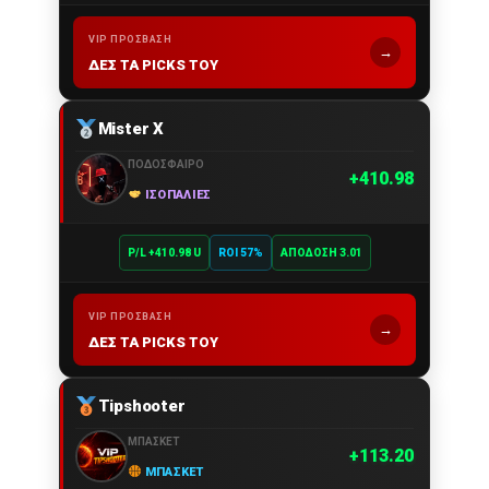
VIP ΠΡΌΣΒΑΣΗ
→
ΔΕΣ ΤΑ PICKS ΤΟΥ
Mister X
ΠΟΔΌΣΦΑΙΡΟ
410.98
ΙΣΟΠΑΛΊΕΣ
P/L +410.98 U
ROI 57%
ΑΠΌΔΟΣΗ 3.01
VIP ΠΡΌΣΒΑΣΗ
→
ΔΕΣ ΤΑ PICKS ΤΟΥ
Tipshooter
ΜΠΆΣΚΕΤ
113.20
ΜΠΆΣΚΕΤ