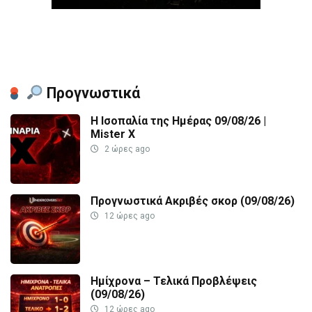
Προγνωστικά
Η Ισοπαλία της Ημέρας 09/08/26 |
Mister X
2 ώρες ago
Προγνωστικά Ακριβές σκορ (09/08/26)
12 ώρες ago
Ημίχρονα – Τελικά Προβλέψεις
(09/08/26)
12 ώρες ago