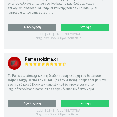
στις συναλλαγές, τιμιότατο live betting και πλούσια γκάμα
επιλογών, δύσκολα θα υπάρξει παίκτης που δεν θα καλυφθεί
πλήρως από τις υπηρεσίες της.
Αξιολόγηση
Εγγραφή
ΕΕΕΠ | 21+ | ΠΑΙΞΕ ΥΠΕΥΘΥΝΑ
*Ισχύουν Όροι & Προϋποθέσεις
Pamestoixima.gr
Το
Pamestoixima.gr
είναι η διαδικτυακή εκδοχή του θρυλικού
Πάμε Στοίχημα από τον ΟΠΑΠ (πλέον Allwyn).
Κουβαλάει μαζί του
ένα πιστό κοινό Ελλήνων παικτών καθώς πρόκειται για το
ισχυρότερο brand name στο ελληνικό αθλητικό στοίχημα.
Αξιολόγηση
Εγγραφή
ΕΕΕΠ | 21+ | ΠΑΙΞΕ ΥΠΕΥΘΥΝΑ
*Ισχύουν Όροι & Προϋποθέσεις