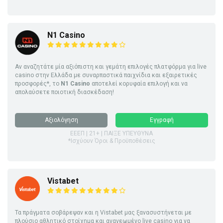
N1 Casino
Αν αναζητάτε μία αξιόπιστη και γεμάτη επιλογές πλατφόρμα για live
casino στην Ελλάδα με συναρπαστικά παιχνίδια και εξαιρετικές
προσφορές*, το
N1 Casino
αποτελεί κορυφαία επιλογή και να
απολαύσετε ποιοτική διασκέδαση!
Αξιολόγηση
Εγγραφή
ΕΕΕΠ | 21+ | ΠΑΙΞΕ ΥΠΕΥΘΥΝΑ
*Ισχύουν Όροι & Προϋποθέσεις
Vistabet
Τα πράγματα σοβάρεψαν και η Vistabet μας ξανασυστήνεται με
πλούσιο αθλητικό στοίχημα και ανανεωμένο live casino για να