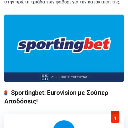
στην πρώτη τριάδα των φαβορί για την κατάκτηση της.
Sportingbet: Eurovision με Σούπερ
Αποδόσεις!
1