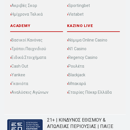
Ακριβές Σκορ
Sportingbet
Ημίχρονα Τελικά
Vistabet
ACADEMY
KAZINO LIVE
Βασικοί Κανόνες
Νόμιμα Online Casino
Τρόποι Παιχνιδιού
N1 Casino
Ειδικά Στοιχήματα
Regency Casino
Cash Out
Ρουλέτα
Yankee
Blackjack
Γκανιότα
Μπακαρά
Αναλύσεις Αγώνων
Εταιρίες Πόκερ Ελλάδα
21+ | ΚΙΝΔΥΝΟΣ ΕΘΙΣΜΟΥ &
ΑΠΩΛΕΙΑΣ ΠΕΡΙΟΥΣΙΑΣ | ΠΑΙΞΕ