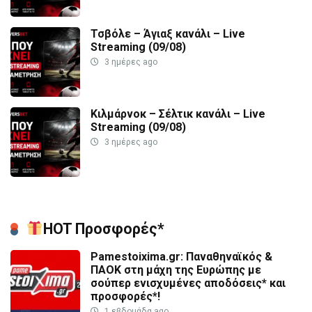
Τσβόλε – Άγιαξ κανάλι – Live
Streaming (09/08)
3 ημέρες ago
Κιλμάρνοκ – Σέλτικ κανάλι – Live
Streaming (09/08)
3 ημέρες ago
HOT Προσφορές*
Pamestoixima.gr: Παναθηναϊκός &
ΠΑΟΚ στη μάχη της Ευρώπης με
σούπερ ενισχυμένες αποδόσεις* και
προσφορές*!
1 εβδομάδα ago