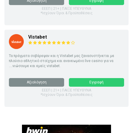
Αξιολόγηση
Εγγραφή
ΕΕΕΠ | 21+ | ΠΑΙΞΕ ΥΠΕΥΘΥΝΑ
*Ισχύουν Όροι & Προϋποθέσεις
Vistabet
Τα πράγματα σοβάρεψαν και η Vistabet μας ξανασυστήνεται με
πλούσιο αθλητικό στοίχημα και ανανεωμένο live casino για να
....νιώσουμε και εμείς vistabet.
Αξιολόγηση
Εγγραφή
ΕΕΕΠ | 21+ | ΠΑΙΞΕ ΥΠΕΥΘΥΝΑ
*Ισχύουν Όροι & Προϋποθέσεις