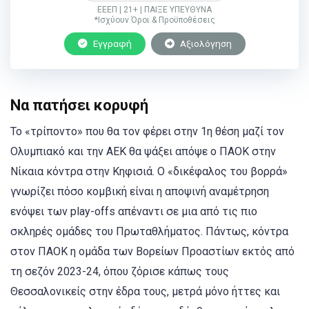
ΕΕΕΠ | 21+ | ΠΑΙΞΕ ΥΠΕΥΘΥΝΑ
*Ισχύουν Όροι & Προϋποθέσεις
Εγγραφή
Αξιολόγηση
Να πατήσει κορυφή
Το «τρίποντο» που θα τον φέρει στην 1η θέση μαζί τον
Ολυμπιακό και την ΑΕΚ θα ψάξει απόψε ο ΠΑΟΚ στην
Νίκαια κόντρα στην Κηφισιά. Ο «δικέφαλος του βορρά»
γνωρίζει πόσο κομβική είναι η αποψινή αναμέτρηση
ενόψει των play-offs απέναντι σε μια από τις πιο
σκληρές ομάδες του Πρωταθλήματος. Πάντως, κόντρα
στον ΠΑΟΚ η ομάδα των Βορείων Προαστίων εκτός από
τη σεζόν 2023-24, όπου ζόρισε κάπως τους
Θεσσαλονικείς στην έδρα τους, μετρά μόνο ήττες και