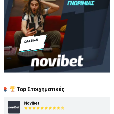
Top Στοιχηματικές
Novibet