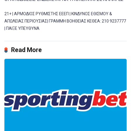
21+ | ΑΡΜΟΔΙΟΣ ΡΥΘΜΙΣΤΗΣ ΕΕΕΠ | ΚΙΝΔΥΝΟΣ ΕΘΙΣΜΟΥ &
ΑΠΩΛΕΙΑΣ ΠΕΡΙΟΥΣΙΑΣ| ΓΡΑΜΜΗ ΒΟΗΘΕΙΑΣ ΚΕΘΕΑ: 210 9237777
| ΠΑΙΞΕ ΥΠΕΥΘΥΝΑ
Read More