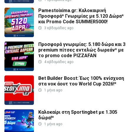
Pamestoixima.gr: Καλοκαιρινή
Προσφορά* Γνωριμίας με 5.120 Δώρα*
και Promo Code SUMMER5000!
3 εβδομάδες ago
Προσφορά γνωριμίας: 5.180 δώρα και 3
premium πίτσες εντελώς δωρεάν* με
το promo code PIZZAFAN
4 εβδομάδες ago
Bet Builder Boost: Έως 100% ενίσχυση
στα νοκ άουτ του World Cup 2026!*
1 μήνα ago
Καλοκαίρι στη Sportingbet με 1.305
δώρα!*
1 μήνα ago