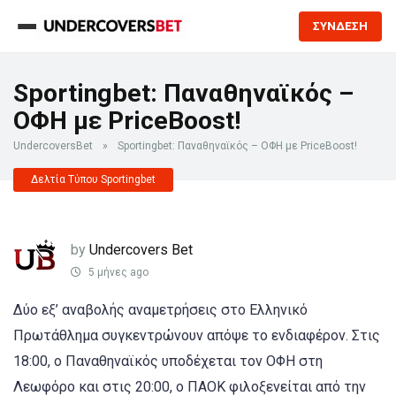
ΣΥΝΔΕΣΗ
Sportingbet: Παναθηναϊκός –
ΟΦΗ με PriceBoost!
UndercoversBet
»
Sportingbet: Παναθηναϊκός – ΟΦΗ με PriceBoost!
Δελτία Τύπου Sportingbet
by
Undercovers Bet
5 μήνες ago
Δύο εξ’ αναβολής αναμετρήσεις στο Ελληνικό
Πρωτάθλημα συγκεντρώνουν απόψε το ενδιαφέρον. Στις
18:00, o Παναθηναϊκός υποδέχεται τον ΟΦΗ στη
Λεωφόρο και στις 20:00, o ΠΑΟΚ φιλοξενείται από την