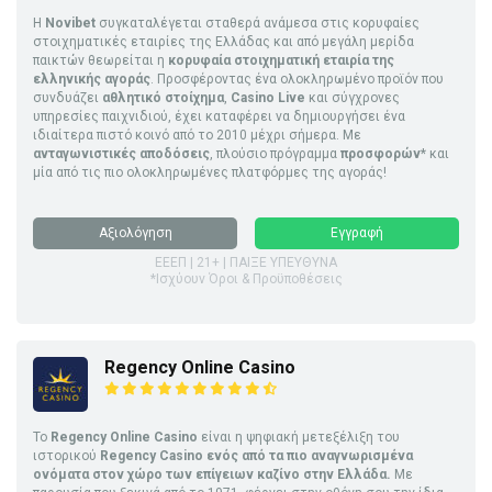
Η
Novibet
συγκαταλέγεται σταθερά ανάμεσα στις κορυφαίες
στοιχηματικές εταιρίες της Ελλάδας και από μεγάλη μερίδα
παικτών θεωρείται η
κορυφαία στοιχηματική εταιρία της
ελληνικής αγοράς
. Προσφέροντας ένα ολοκληρωμένο προϊόν που
συνδυάζει
αθλητικό στοίχημα
,
Casino Live
και σύγχρονες
υπηρεσίες παιχνιδιού, έχει καταφέρει να δημιουργήσει ένα
ιδιαίτερα πιστό κοινό από το 2010 μέχρι σήμερα. Με
ανταγωνιστικές αποδόσεις
, πλούσιο πρόγραμμα
προσφορών
* και
μία από τις πιο ολοκληρωμένες πλατφόρμες της αγοράς!
Αξιολόγηση
Εγγραφή
ΕΕΕΠ | 21+ | ΠΑΙΞΕ ΥΠΕΥΘΥΝΑ
*Ισχύουν Όροι & Προϋποθέσεις
Regency Online Casino
Το
Regency Online Casino
είναι η ψηφιακή μετεξέλιξη του
ιστορικού
Regency Casino ενός από τα πιο αναγνωρισμένα
ονόματα στον χώρο των επίγειων καζίνο στην Ελλάδα.
Με