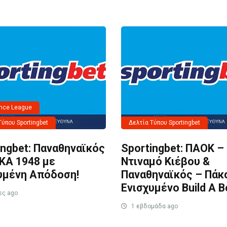
nce League
Τύπου Sportingbet
Δελτία Τύπου Sportingbet
ingbet: Παναθηναϊκός
Sportingbet: ΠΑΟΚ –
ΚΑ 1948 με
Ντιναμό Κιέβου &
υμένη Απόδοση!
Παναθηναϊκός – Πάκσ
Ενισχυμένο Build A B
ες ago
1 εβδομάδα ago