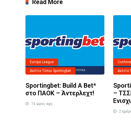
Read More
Europa League
Confere
Δελτία Τύπου Sportingbet
Δελτία 
Sportingbet: Build A Bet*
Sport
στο ΠΑΟΚ – Άντερλεχτ!
– ΤΣΣ
Ενισχ
15 ώρες ago
2 ημέρ