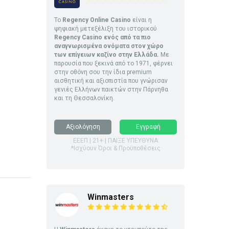
Το
Regency Online Casino
είναι η
ψηφιακή μετεξέλιξη του ιστορικού
Regency Casino ενός από τα πιο
αναγνωρισμένα ονόματα στον χώρο
των επίγειων καζίνο στην Ελλάδα.
Με
παρουσία που ξεκινά από το 1971, φέρνει
στην οθόνη σου την ίδια premium
αισθητική και αξιοπιστία που γνώρισαν
γενιές Ελλήνων παικτών στην Πάρνηθα
και τη Θεσσαλονίκη.
Αξιολόγηση
Εγγραφή
ΕΕΕΠ | 21+ | ΠΑΙΞΕ ΥΠΕΥΘΥΝΑ
*Ισχύουν Όροι & Προϋποθέσεις
Winmasters