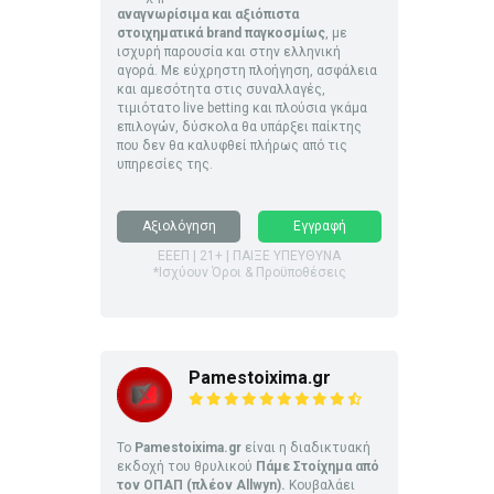
αναγνωρίσιμα και αξιόπιστα
στοιχηματικά brand παγκοσμίως
, με
ισχυρή παρουσία και στην ελληνική
αγορά. Με εύχρηστη πλοήγηση, ασφάλεια
και αμεσότητα στις συναλλαγές,
τιμιότατο live betting και πλούσια γκάμα
επιλογών, δύσκολα θα υπάρξει παίκτης
που δεν θα καλυφθεί πλήρως από τις
υπηρεσίες της.
Αξιολόγηση
Εγγραφή
ΕΕΕΠ | 21+ | ΠΑΙΞΕ ΥΠΕΥΘΥΝΑ
*Ισχύουν Όροι & Προϋποθέσεις
Pamestoixima.gr
Το
Pamestoixima.gr
είναι η διαδικτυακή
εκδοχή του θρυλικού
Πάμε Στοίχημα από
τον ΟΠΑΠ (πλέον Allwyn).
Κουβαλάει