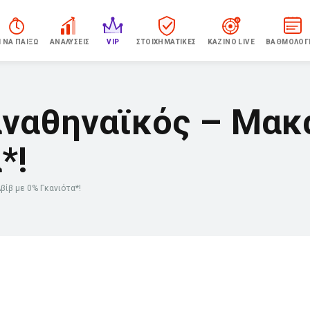
Ι ΝΑ ΠΑΙΞΩ
ΑΝΑΛΥΣΕΙΣ
VIP
ΣΤΟΙΧΗΜΑΤΙΚΕΣ
KAZINO LIVE
ΒΑΘΜΟΛΟΓ
αναθηναϊκός – Μακ
*!
βίβ με 0% Γκανιότα*!