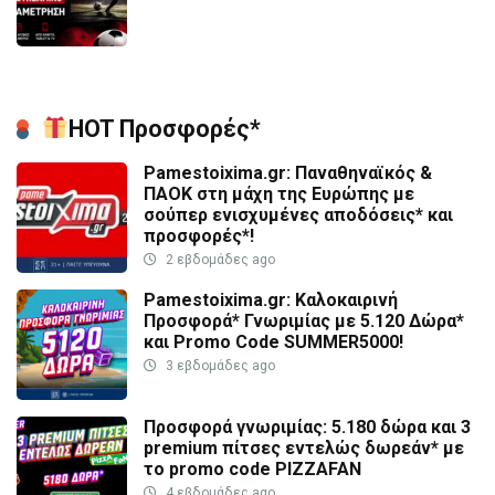
HOT Προσφορές*
Pamestoixima.gr: Παναθηναϊκός &
ΠΑΟΚ στη μάχη της Ευρώπης με
σούπερ ενισχυμένες αποδόσεις* και
προσφορές*!
2 εβδομάδες ago
Pamestoixima.gr: Καλοκαιρινή
Προσφορά* Γνωριμίας με 5.120 Δώρα*
και Promo Code SUMMER5000!
3 εβδομάδες ago
Προσφορά γνωριμίας: 5.180 δώρα και 3
premium πίτσες εντελώς δωρεάν* με
το promo code PIZZAFAN
4 εβδομάδες ago