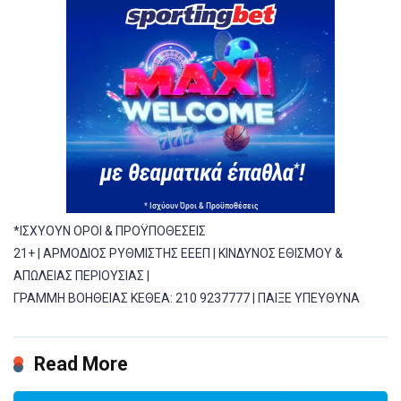
*ΙΣΧΥΟΥΝ ΟΡΟΙ & ΠΡΟΫΠΟΘΕΣΕΙΣ
21+ | ΑΡΜΟΔΙΟΣ ΡΥΘΜΙΣΤΗΣ ΕΕΕΠ | ΚΙΝΔΥΝΟΣ ΕΘΙΣΜΟΥ &
ΑΠΩΛΕΙΑΣ ΠΕΡΙΟΥΣΙΑΣ |
ΓΡΑΜΜΗ ΒΟΗΘΕΙΑΣ ΚΕΘΕΑ: 210 9237777 | ΠΑΙΞΕ ΥΠΕΥΘΥΝΑ
Read More