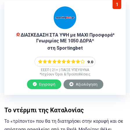
1
ΔΙΑΣΚΕΔΑΣΗ ΣΤΑ ΥΨΗ με ΜΑΧΙ Προσφορά*
Γνωριμίας ΜΕ 1050 ΔΩΡΑ*
στη Sportingbet
9.0
ΕΕΕΠ | 21+ | ΠΑΙΞΕ ΥΠΕΥΘΥΝΑ
*Ισχύουν Όροι & Προϋποθέσεις
Εγγραφή
Αξιολόγηση
Το ντέρμπι της Καταλονίας
Το «τρίποντο» που θα τη διατηρήσει στην κορυφή και σε
απόσταση ασφαλείας από τη Ρεάλ Μαδρίτης θέλει