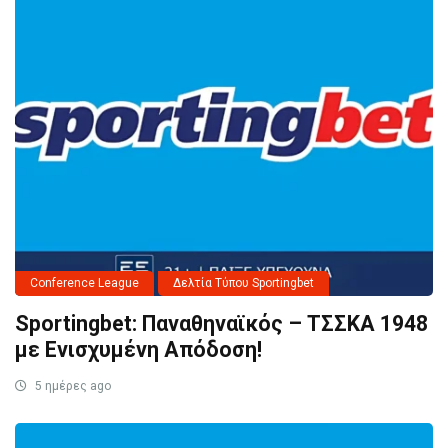
Conference League
Δελτία Τύπου Sportingbet
Sportingbet: Παναθηναϊκός – ΤΣΣΚΑ 1948
με Ενισχυμένη Απόδοση!
5 ημέρες ago