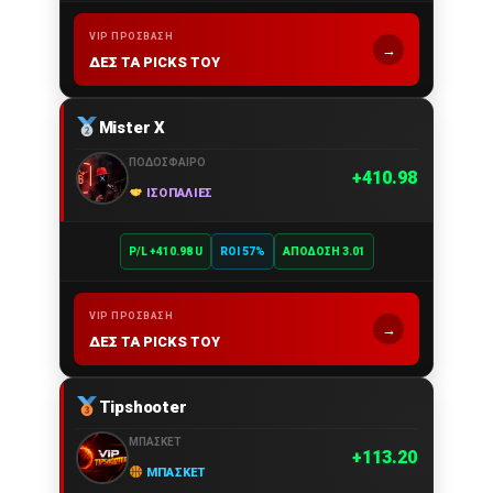
VIP ΠΡΌΣΒΑΣΗ
→
ΔΕΣ ΤΑ PICKS ΤΟΥ
Mister X
ΠΟΔΌΣΦΑΙΡΟ
410.98
ΙΣΟΠΑΛΊΕΣ
P/L +410.98 U
ROI 57%
ΑΠΌΔΟΣΗ 3.01
VIP ΠΡΌΣΒΑΣΗ
→
ΔΕΣ ΤΑ PICKS ΤΟΥ
Tipshooter
ΜΠΆΣΚΕΤ
113.20
ΜΠΆΣΚΕΤ