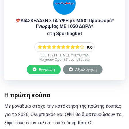
ΔΙΑΣΚΕΔΑΣΗ ΣΤΑ ΥΨΗ με ΜΑΧΙ Προσφορά*
Γνωριμίας ΜΕ 1050 ΔΩΡΑ*
στη Sportingbet
9.0
ΕΕΕΠ | 21+ | ΠΑΙΞΕ ΥΠΕΥΘΥΝΑ
*Ισχύουν Όροι & Προϋποθέσεις
Εγγραφή
Αξιολόγηση
Η πρώτη κούπα
Με μοναδικό στόχο την κατάκτηση της πρώτης κούπας
για το 2026, Ολυμπιακός και ΟΦΗ θα διασταυρώσουν τα…
ξίφη τους στον τελικό του Σούπερ Καπ. Οι