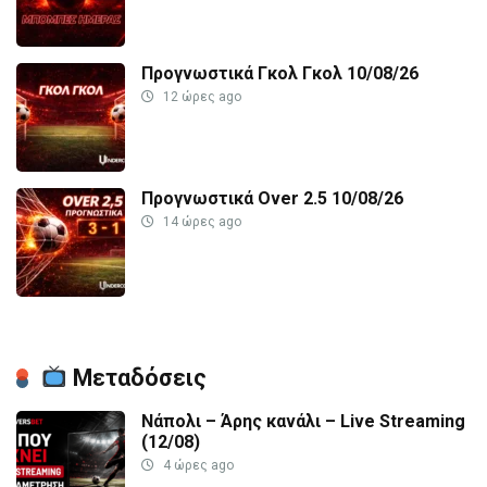
Προγνωστικά Γκολ Γκολ 10/08/26
12 ώρες ago
Προγνωστικά Over 2.5 10/08/26
14 ώρες ago
Μεταδόσεις
Νάπολι – Άρης κανάλι – Live Streaming
(12/08)
4 ώρες ago