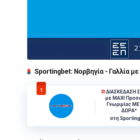
Sportingbet: Νορβηγία - Γαλλία μ
1
ΔΙΑΣΚΕΔΑΣΗ 
με ΜΑΧΙ Προσ
Γνωριμίας ΜΕ
ΔΩΡΑ*
στη Sportin