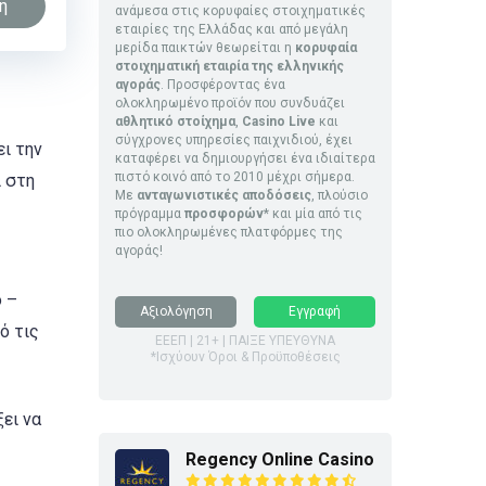
η
ανάμεσα στις κορυφαίες στοιχηματικές
εταιρίες της Ελλάδας και από μεγάλη
μερίδα παικτών θεωρείται η
κορυφαία
στοιχηματική εταιρία της ελληνικής
αγοράς
. Προσφέροντας ένα
ολοκληρωμένο προϊόν που συνδυάζει
αθλητικό στοίχημα
,
Casino Live
και
σύγχρονες υπηρεσίες παιχνιδιού, έχει
ει την
καταφέρει να δημιουργήσει ένα ιδιαίτερα
πιστό κοινό από το 2010 μέχρι σήμερα.
ι στη
Με
ανταγωνιστικές αποδόσεις
, πλούσιο
πρόγραμμα
προσφορών
* και μία από τις
πιο ολοκληρωμένες πλατφόρμες της
αγοράς!
 –
Αξιολόγηση
Εγγραφή
ό τις
ΕΕΕΠ | 21+ | ΠΑΙΞΕ ΥΠΕΥΘΥΝΑ
*Ισχύουν Όροι & Προϋποθέσεις
ει να
Regency Online Casino