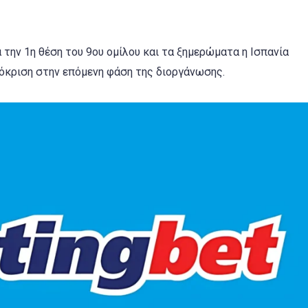
α την 1η θέση του 9ου ομίλου και τα ξημερώματα η Ισπανία
όκριση στην επόμενη φάση της διοργάνωσης.