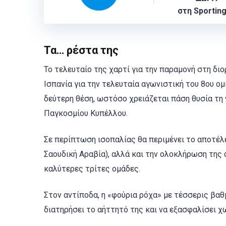
στη Sportin
Τα… ρέστα της
Το τελευταίο της χαρτί για την παραμονή στη δι
Ισπανία για την τελευταία αγωνιστική του 8ου ο
δεύτερη θέση, ωστόσο χρειάζεται πάση θυσία τη 
Παγκοσμίου Κυπέλλου.
Σε περίπτωση ισοπαλίας θα περιμένει το αποτέλ
Σαουδική Αραβία), αλλά και την ολοκλήρωση της 
καλύτερες τρίτες ομάδες.
Στον αντίποδα, η «φούρια ρόχα» με τέσσερις βαθ
διατηρήσει το αήττητό της και να εξασφαλίσει χω