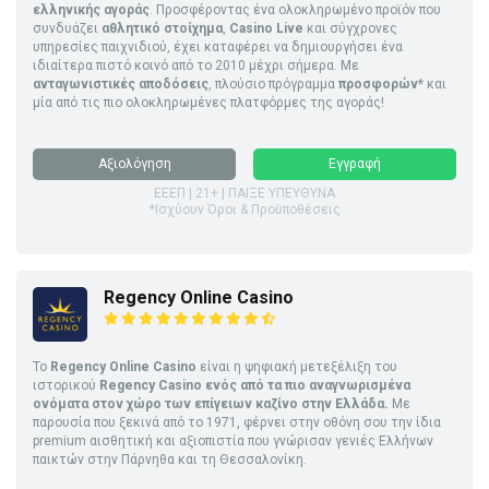
ελληνικής αγοράς
. Προσφέροντας ένα ολοκληρωμένο προϊόν που
συνδυάζει
αθλητικό στοίχημα
,
Casino Live
και σύγχρονες
υπηρεσίες παιχνιδιού, έχει καταφέρει να δημιουργήσει ένα
ιδιαίτερα πιστό κοινό από το 2010 μέχρι σήμερα. Με
ανταγωνιστικές αποδόσεις
, πλούσιο πρόγραμμα
προσφορών
* και
μία από τις πιο ολοκληρωμένες πλατφόρμες της αγοράς!
Αξιολόγηση
Εγγραφή
ΕΕΕΠ | 21+ | ΠΑΙΞΕ ΥΠΕΥΘΥΝΑ
*Ισχύουν Όροι & Προϋποθέσεις
Regency Online Casino
Το
Regency Online Casino
είναι η ψηφιακή μετεξέλιξη του
ιστορικού
Regency Casino ενός από τα πιο αναγνωρισμένα
ονόματα στον χώρο των επίγειων καζίνο στην Ελλάδα.
Με
παρουσία που ξεκινά από το 1971, φέρνει στην οθόνη σου την ίδια
premium αισθητική και αξιοπιστία που γνώρισαν γενιές Ελλήνων
παικτών στην Πάρνηθα και τη Θεσσαλονίκη.