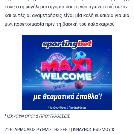
τους στη μεγάλη κατηγορία και τη νέα αγωνιστική σεζόν
και αυτές οι αναμετρήσεις είναι μία καλή ευκαιρία για μία
μίνι προετοιμασία πριν τη βασική του καλοκαιριού.
*
ΙΣΧΥΟΥΝ ΟΡΟΙ & ΠΡΟΫΠΟΘΕΣΕΙΣ
21+ | ΑΡΜΟΔΙΟΣ ΡΥΘΜΙΣΤΗΣ ΕΕΕΠ | ΚΙΝΔΥΝΟΣ ΕΘΙΣΜΟΥ &