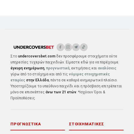
Στο
undercoversbet.com
δεν προσφέρουμε στοιχήματα ούτε
υπηρεσίες τυχερών παιχνιδιών. Είμαστε εδώ για να παρέχουμε
έγκυρη ενημέρωση
,
προγνωστικά
, εκτιμήσεις και
αναλύσεις
γύρω από το στοίχημα και από τις
νόμιμες στοιχηματικές
εταιρίες
στην Ελλάδα
, πάντα σε καθαρά ενημερωτικό πλαίσιο.
Υποστηρίζουμε το υπεύθυνο παιχνίδι και η πρόσβαση επιτρέπεται
μόνο σε επισκέπτες
άνω των 21 ετών
. *Ισχύουν Όροι &
Προϋποθέσεις
ΠΡΟΓΝΩΣΤΙΚΆ
ΣΤΟΙΧΗΜΑΤΙΚΈΣ