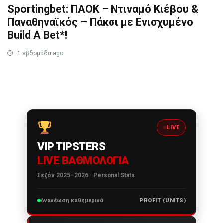
Sportingbet: ΠΑΟΚ – Ντιναμό Κιέβου &
Παναθηναϊκός – Πάκσι με Ενισχυμένο
Build A Bet*!
1 εβδομάδα ago
LIVE
VIP TIPSTERS
LIVE ΒΑΘΜΟΛΟΓΊΑ
Σεζόν 2025–2026 · Personal Stats
Ανανέωση καθημερινά
PROFIT (UNITS)