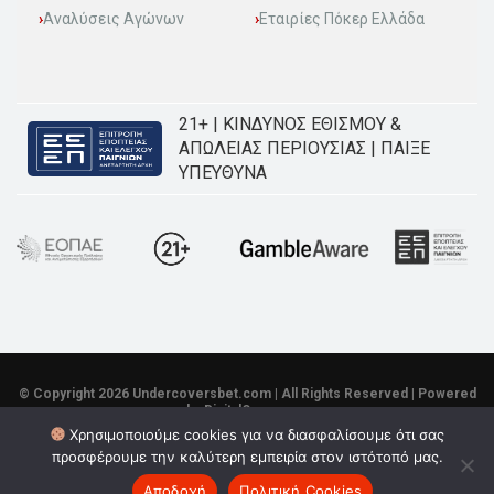
Αναλύσεις Αγώνων
Εταιρίες Πόκερ Ελλάδα
21+ | ΚΙΝΔΥΝΟΣ ΕΘΙΣΜΟΥ &
ΑΠΩΛΕΙΑΣ ΠΕΡΙΟΥΣΙΑΣ | ΠΑΙΞΕ
ΥΠΕΥΘΥΝΑ
© Copyright 2026 Undercoversbet.com | All Rights Reserved | Powered
by
DigitalOwners.gr
Χρησιμοποιούμε cookies για να διασφαλίσουμε ότι σας
Επικοινωνία
Ποιοι Είμαστε
Υπεύθυνο Παιχνίδι
προσφέρουμε την καλύτερη εμπειρία στον ιστότοπό μας.
Πολιτική Απορήτου
Όροι Χρήσης
Αποδοχή
Πολιτική Cookies