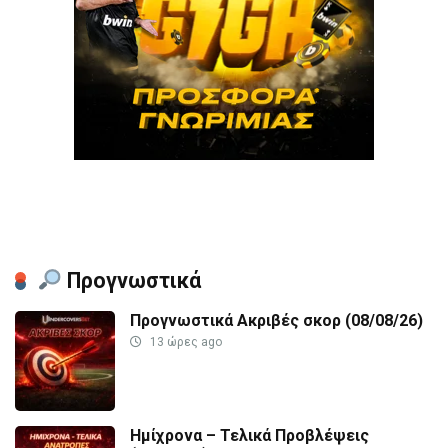
Προγνωστικά
Προγνωστικά Ακριβές σκορ (08/08/26)
13 ώρες ago
Ημίχρονα – Τελικά Προβλέψεις