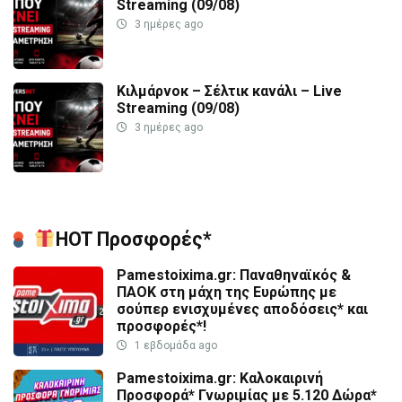
Streaming (09/08)
3 ημέρες ago
Κιλμάρνοκ – Σέλτικ κανάλι – Live
Streaming (09/08)
3 ημέρες ago
HOT Προσφορές*
Pamestoixima.gr: Παναθηναϊκός &
ΠΑΟΚ στη μάχη της Ευρώπης με
σούπερ ενισχυμένες αποδόσεις* και
προσφορές*!
1 εβδομάδα ago
Pamestoixima.gr: Καλοκαιρινή
Προσφορά* Γνωριμίας με 5.120 Δώρα*