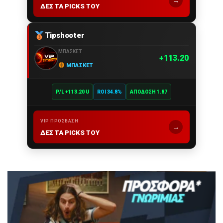
→
ΔΕΣ ΤΑ PICKS ΤΟΥ
Tipshooter
ΜΠΆΣΚΕΤ
113.20
ΜΠΆΣΚΕΤ
P/L +113.20 U
ROI 34.8%
ΑΠΌΔΟΣΗ 1.87
VIP ΠΡΌΣΒΑΣΗ
→
ΔΕΣ ΤΑ PICKS ΤΟΥ