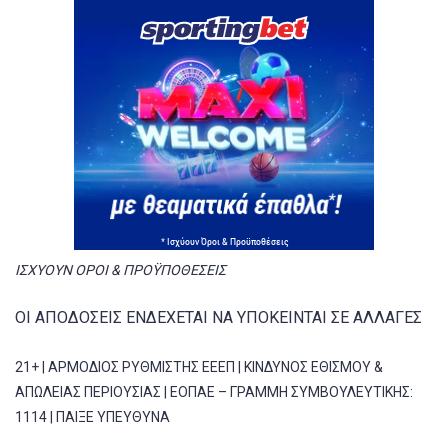
ΙΣΧΥΟΥΝ ΟΡΟΙ & ΠΡΟΫΠΟΘΕΣΕΙΣ
ΟΙ ΑΠΟΔΟΣΕΙΣ ΕΝΔΕΧΕΤΑΙ ΝΑ ΥΠΟΚΕΙΝΤΑΙ ΣΕ ΑΛΛΑΓΕΣ
21+ | ΑΡΜΟΔΙΟΣ ΡΥΘΜΙΣΤΗΣ ΕΕΕΠ | ΚΙΝΔΥΝΟΣ ΕΘΙΣΜΟΥ &
ΑΠΩΛΕΙΑΣ ΠΕΡΙΟΥΣΙΑΣ | ΕΟΠΑΕ – ΓΡΑΜΜΗ ΣΥΜΒΟΥΛΕΥΤΙΚΗΣ:
1114 | ΠΑΙΞΕ ΥΠΕΥΘΥΝΑ