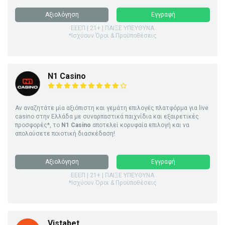
Αξιολόγηση
Εγγραφή
ΕΕΕΠ | 21+ | ΠΑΙΞΕ ΥΠΕΥΘΥΝΑ
*Ισχύουν Όροι & Προϋποθέσεις
N1 Casino
Αν αναζητάτε μία αξιόπιστη και γεμάτη επιλογές πλατφόρμα για live
casino στην Ελλάδα με συναρπαστικά παιχνίδια και εξαιρετικές
προσφορές*, το
N1 Casino
αποτελεί κορυφαία επιλογή και να
απολαύσετε ποιοτική διασκέδαση!
Αξιολόγηση
Εγγραφή
ΕΕΕΠ | 21+ | ΠΑΙΞΕ ΥΠΕΥΘΥΝΑ
*Ισχύουν Όροι & Προϋποθέσεις
Vistabet