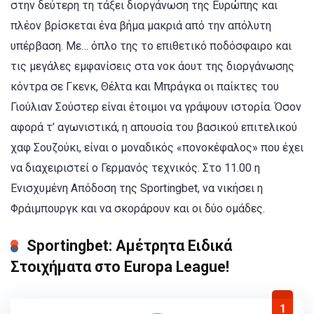
στην δεύτερη τη τάξει διοργάνωση της Ευρώπης και
πλέον βρίσκεται ένα βήμα μακριά από την απόλυτη
υπέρβαση. Με… όπλο της το επιθετικό ποδόσφαιρο και
τις μεγάλες εμφανίσεις στα νοκ άουτ της διοργάνωσης
κόντρα σε Γκενκ, Θέλτα και Μπράγκα οι παίκτες του
Γιούλιαν Σούστερ είναι έτοιμοι να γράψουν ιστορία. Όσον
αφορά τ’ αγωνιστικά, η απουσία του βασικού επιτελικού
χαφ Σουζούκι, είναι ο μοναδικός «πονοκέφαλος» που έχει
να διαχειριστεί ο Γερμανός τεχνικός. Στο 11.00 η
Ενισχυμένη Απόδοση της Sportingbet, να νικήσει η
Φράιμπουργκ και να σκοράρουν και οι δύο ομάδες.
Sportingbet: Αμέτρητα Ειδικά
Στοιχήματα στο Europa League!
1