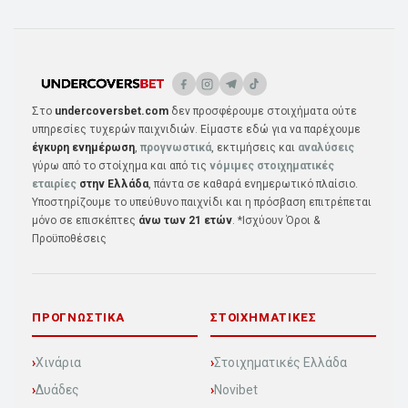
Στο
undercoversbet.com
δεν προσφέρουμε στοιχήματα ούτε
υπηρεσίες τυχερών παιχνιδιών. Είμαστε εδώ για να παρέχουμε
έγκυρη ενημέρωση
,
προγνωστικά
, εκτιμήσεις και
αναλύσεις
γύρω από το στοίχημα και από τις
νόμιμες στοιχηματικές
εταιρίες
στην Ελλάδα
, πάντα σε καθαρά ενημερωτικό πλαίσιο.
Υποστηρίζουμε το υπεύθυνο παιχνίδι και η πρόσβαση επιτρέπεται
μόνο σε επισκέπτες
άνω των 21 ετών
. *Ισχύουν Όροι &
Προϋποθέσεις
ΠΡΟΓΝΩΣΤΙΚΆ
ΣΤΟΙΧΗΜΑΤΙΚΈΣ
Χινάρια
Στοιχηματικές Ελλάδα
Δυάδες
Novibet