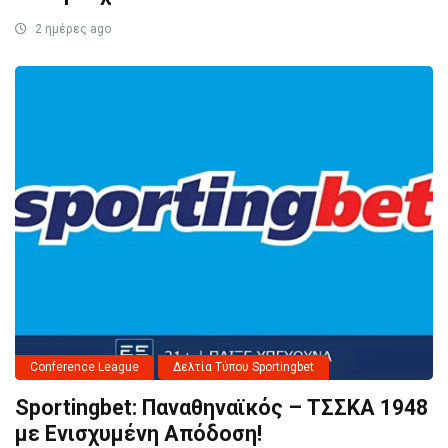
2 ημέρες ago
Conference League
Δελτία Τύπου Sportingbet
Sportingbet: Παναθηναϊκός – ΤΣΣΚΑ 1948
με Ενισχυμένη Απόδοση!