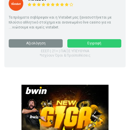
Τα πράγματα σοβάρεψαν και η Vistabet μας ξανασυστήνεται με
πλούσιο αθλητικό στοίχημα και ανανεωμένο live casino για να
....νιώσουμε και εμείς vistabet.
Αξιολόγηση
Εγγραφή
ΕΕΕΠ | 21+ | ΠΑΙΞΕ ΥΠΕΥΘΥΝΑ
*Ισχύουν Όροι & Προϋποθέσεις