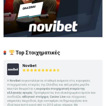
Top Στοιχηματικές
Novibet
Η
Novibet
συγκαταλέγεται σταθερά ανάμεσα στις κορυφαίες
στοιχηματικές εταιρίες της Ελλάδας και από μεγάλη μερίδα
παικτών θεωρείται η
κορυφαία στοιχηματική εταιρία της
ελληνικής αγοράς
. Προσφέροντας ένα ολοκληρωμένο προϊόν που
συνδυάζει
αθλητικό στοίχημα
,
Casino Live
και σύγχρονες
υπηρεσίες παιχνιδιού, έχει καταφέρει να δημιουργήσει ένα
ιδιαίτερα πιστό κοινό από το 2010 μέχρι σήμερα. Με