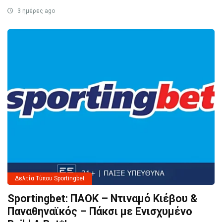
3 ημέρες ago
Δελτία Τύπου Sportingbet
Sportingbet: ΠΑΟΚ – Ντιναμό Κιέβου &
Παναθηναϊκός – Πάκσι με Ενισχυμένο