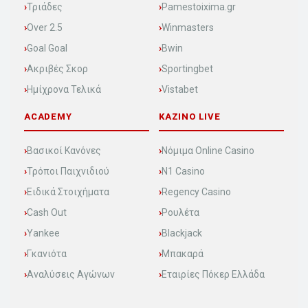
Τριάδες
Pamestoixima.gr
Over 2.5
Winmasters
Goal Goal
Bwin
Ακριβές Σκορ
Sportingbet
Ημίχρονα Τελικά
Vistabet
ACADEMY
KAZINO LIVE
Βασικοί Κανόνες
Νόμιμα Online Casino
Τρόποι Παιχνιδιού
N1 Casino
Ειδικά Στοιχήματα
Regency Casino
Cash Out
Ρουλέτα
Yankee
Blackjack
Γκανιότα
Μπακαρά
Αναλύσεις Αγώνων
Εταιρίες Πόκερ Ελλάδα