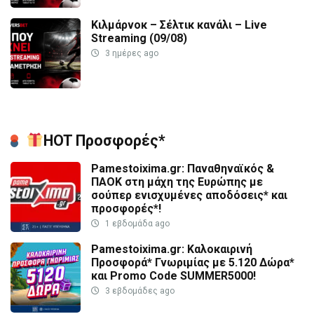
Κιλμάρνοκ – Σέλτικ κανάλι – Live
Streaming (09/08)
3 ημέρες ago
HOT Προσφορές*
Pamestoixima.gr: Παναθηναϊκός &
ΠΑΟΚ στη μάχη της Ευρώπης με
σούπερ ενισχυμένες αποδόσεις* και
προσφορές*!
1 εβδομάδα ago
Pamestoixima.gr: Καλοκαιρινή
Προσφορά* Γνωριμίας με 5.120 Δώρα*
και Promo Code SUMMER5000!
3 εβδομάδες ago