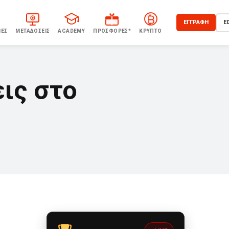
ΕΓΓΡΑΦΗ
Ε
ΙΕΣ
ΜΕΤΑΔΟΣΕΙΣ
ACADEMY
ΠΡΟΣΦΟΡΕΣ*
ΚΡΥΠΤΟ
ις στο