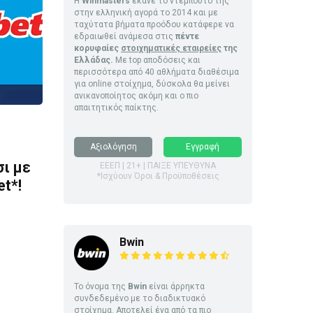
Η
Winmasters
έκανε το ντεμπούτο της
στην ελληνική αγορά το 2014 και με
ταχύτατα βήματα προόδου κατάφερε να
εδραιωθεί ανάμεσα στις
πέντε
κορυφαίες
στοιχηματικές εταιρείες
της
Ελλάδας.
Με top αποδόσεις και
περισσότερα από 40 αθλήματα διαθέσιμα
για online στοίχημα, δύσκολα θα μείνει
ανικανοποίητος ακόμη και ο πιο
απαιτητικός παίκτης.
Αξιολόγηση
Εγγραφή
ι με
ΕΕΕΠ | 21+ | ΠΑΙΞΕ ΥΠΕΥΘΥΝΑ
*Ισχύουν Όροι & Προϋποθέσεις
et*!
Bwin
Το όνομα της
Bwin
είναι άρρηκτα
συνδεδεμένο με το διαδικτυακό
στοίχημα. Αποτελεί ένα από τα πιο