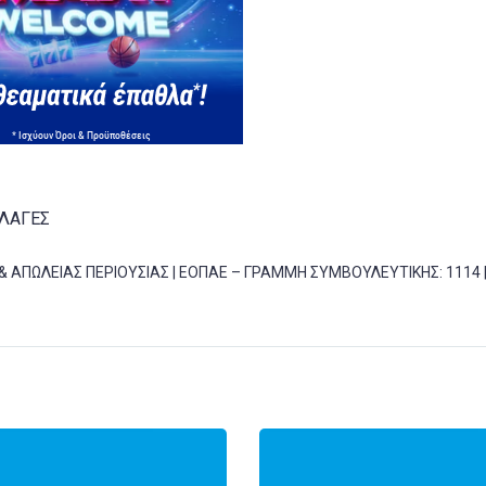
ΛΛΑΓΕΣ
& ΑΠΩΛΕΙΑΣ ΠΕΡΙΟΥΣΙΑΣ | ΕΟΠΑΕ – ΓΡΑΜΜΗ ΣΥΜΒΟΥΛΕΥΤΙΚΗΣ: 1114 |