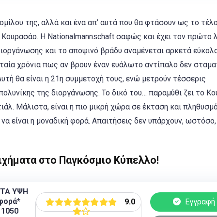
ομίλου της, αλλά και ένα απ’ αυτά που θα φτάσουν ως το τέλ
 Κουρασάο. Η Nationalmannschaft σαφώς και έχει τον πρώτο 
διοργάνωσης και το αποψινό βράδυ αναμένεται αρκετά εύκολο
ευταία χρόνια πως αν βρουν έναν ευάλωτο αντίπαλο δεν σταμα
υτή θα είναι η 21η συμμετοχή τους, ενώ μετρούν τέσσερις
 πολυνίκης της διοργάνωσης. Το δικό του… παραμύθι ζει το Κ
ιάλ. Μάλιστα, είναι η πιο μικρή χώρα σε έκταση και πληθυσμ
 να είναι η μοναδική φορά. Απαιτήσεις δεν υπάρχουν, ωστόσο,
οιχήματα στο Παγκόσμιο Κύπελλο!
ΣΤΑ ΥΨΗ
φορά*
9.0
Εγγραφή
 1050