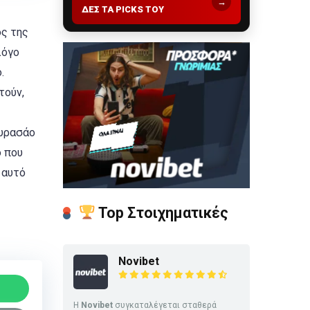
→
ΔΕΣ ΤΑ PICKS ΤΟΥ
ος της
λόγο
.
τούν,
ουρασάο
ό που
 αυτό
Top Στοιχηματικές
Novibet
Η
Novibet
συγκαταλέγεται σταθερά