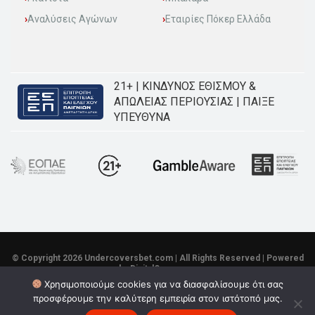
Αναλύσεις Αγώνων
Εταιρίες Πόκερ Ελλάδα
21+ | ΚΙΝΔΥΝΟΣ ΕΘΙΣΜΟΥ &
ΑΠΩΛΕΙΑΣ ΠΕΡΙΟΥΣΙΑΣ | ΠΑΙΞΕ
ΥΠΕΥΘΥΝΑ
© Copyright 2026 Undercoversbet.com | All Rights Reserved | Powered
by
DigitalOwners.gr
Χρησιμοποιούμε cookies για να διασφαλίσουμε ότι σας
Επικοινωνία
Ποιοι Είμαστε
Υπεύθυνο Παιχνίδι
προσφέρουμε την καλύτερη εμπειρία στον ιστότοπό μας.
Πολιτική Απορήτου
Όροι Χρήσης