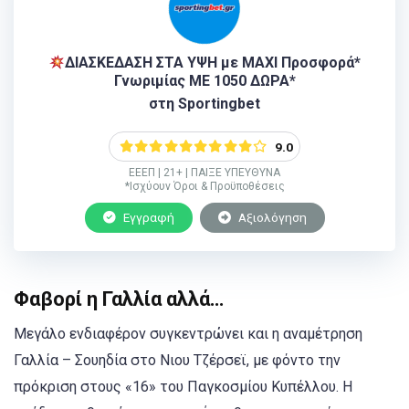
ΔΙΑΣΚΕΔΑΣΗ ΣΤΑ ΥΨΗ με ΜΑΧΙ Προσφορά*
Γνωριμίας ΜΕ 1050 ΔΩΡΑ*
στη Sportingbet
9.0
ΕΕΕΠ | 21+ | ΠΑΙΞΕ ΥΠΕΥΘΥΝΑ
*Ισχύουν Όροι & Προϋποθέσεις
Εγγραφή
Αξιολόγηση
Φαβορί η Γαλλία αλλά…
Μεγάλο ενδιαφέρον συγκεντρώνει και η αναμέτρηση
Γαλλία – Σουηδία στο Νιου Τζέρσεϊ, με φόντο την
πρόκριση στους «16» του Παγκοσμίου Κυπέλλου. Η