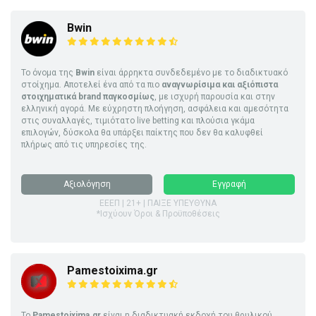
Bwin
Το όνομα της
Bwin
είναι άρρηκτα συνδεδεμένο με το διαδικτυακό
στοίχημα. Αποτελεί ένα από τα πιο
αναγνωρίσιμα και αξιόπιστα
στοιχηματικά brand παγκοσμίως
, με ισχυρή παρουσία και στην
ελληνική αγορά. Με εύχρηστη πλοήγηση, ασφάλεια και αμεσότητα
στις συναλλαγές, τιμιότατο live betting και πλούσια γκάμα
επιλογών, δύσκολα θα υπάρξει παίκτης που δεν θα καλυφθεί
πλήρως από τις υπηρεσίες της.
Αξιολόγηση
Εγγραφή
ΕΕΕΠ | 21+ | ΠΑΙΞΕ ΥΠΕΥΘΥΝΑ
*Ισχύουν Όροι & Προϋποθέσεις
Pamestoixima.gr
Το
Pamestoixima.gr
είναι η διαδικτυακή εκδοχή του θρυλικού