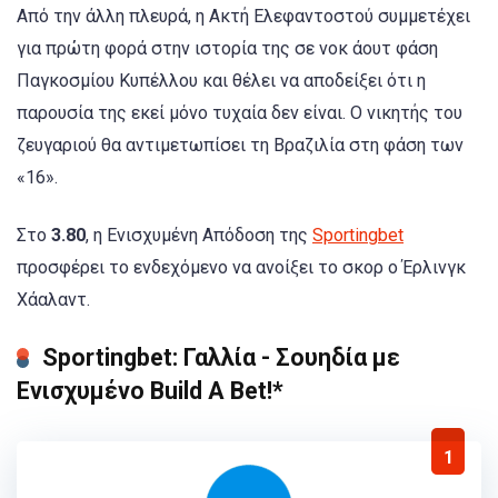
Από την άλλη πλευρά, η Ακτή Ελεφαντοστού συμμετέχει
για πρώτη φορά στην ιστορία της σε νοκ άουτ φάση
Παγκοσμίου Κυπέλλου και θέλει να αποδείξει ότι η
παρουσία της εκεί μόνο τυχαία δεν είναι. Ο νικητής του
ζευγαριού θα αντιμετωπίσει τη Βραζιλία στη φάση των
«16».
Στο
3.80
, η Ενισχυμένη Απόδοση της
Sportingbet
προσφέρει το ενδεχόμενο να ανοίξει το σκορ ο Έρλινγκ
Χάαλαντ.
Sportingbet: Γαλλία - Σουηδία με
Ενισχυμένο Build A Bet!*
1