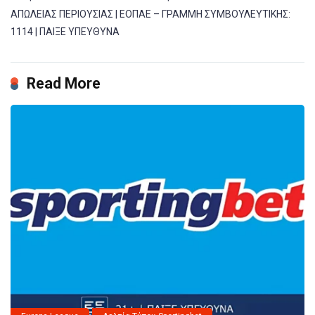
ΑΠΩΛΕΙΑΣ ΠΕΡΙΟΥΣΙΑΣ | ΕΟΠΑΕ – ΓΡΑΜΜΗ ΣΥΜΒΟΥΛΕΥΤΙΚΗΣ:
1114 | ΠΑΙΞΕ ΥΠΕΥΘΥΝΑ
Read More