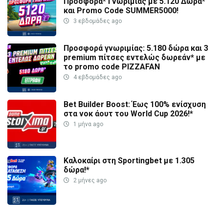
Προσφορά* Γνωριμίας με 5.120 Δώρα*
και Promo Code SUMMER5000!
3 εβδομάδες ago
Προσφορά γνωριμίας: 5.180 δώρα και 3
premium πίτσες εντελώς δωρεάν* με
το promo code PIZZAFAN
4 εβδομάδες ago
Bet Builder Boost: Έως 100% ενίσχυση
στα νοκ άουτ του World Cup 2026!*
1 μήνα ago
Καλοκαίρι στη Sportingbet με 1.305
δώρα!*
2 μήνες ago