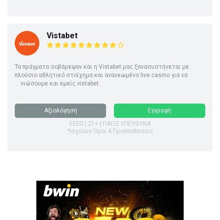
Vistabet
Τα πράγματα σοβάρεψαν και η Vistabet μας ξανασυστήνεται με
πλούσιο αθλητικό στοίχημα και ανανεωμένο live casino για να
....νιώσουμε και εμείς vistabet.
Αξιολόγηση
Εγγραφή
ΕΕΕΠ | 21+ | ΠΑΙΞΕ ΥΠΕΥΘΥΝΑ
*Ισχύουν Όροι & Προϋποθέσεις