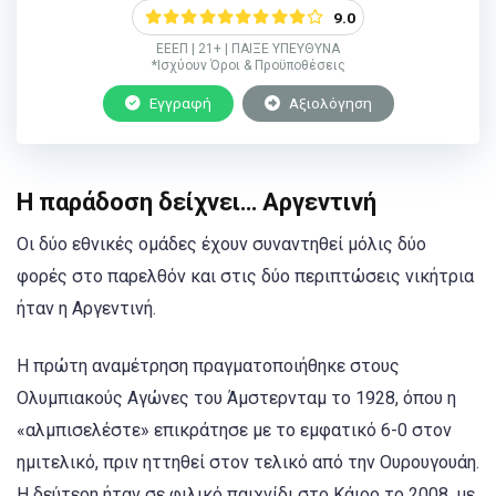
9.0
ΕΕΕΠ | 21+ | ΠΑΙΞΕ ΥΠΕΥΘΥΝΑ
*Ισχύουν Όροι & Προϋποθέσεις
Εγγραφή
Αξιολόγηση
Η παράδοση δείχνει… Αργεντινή
Οι δύο εθνικές ομάδες έχουν συναντηθεί μόλις δύο
φορές στο παρελθόν και στις δύο περιπτώσεις νικήτρια
ήταν η Αργεντινή.
Η πρώτη αναμέτρηση πραγματοποιήθηκε στους
Ολυμπιακούς Αγώνες του Άμστερνταμ το 1928, όπου η
«αλμπισελέστε» επικράτησε με το εμφατικό 6-0 στον
ημιτελικό, πριν ηττηθεί στον τελικό από την Ουρουγουάη.
Η δεύτερη ήταν σε φιλικό παιχνίδι στο Κάιρο το 2008, με