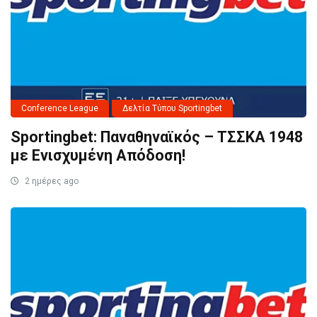
Conference League
Δελτία Τύπου Sportingbet
Sportingbet: Παναθηναϊκός – ΤΣΣΚΑ 1948
με Ενισχυμένη Απόδοση!
2 ημέρες ago