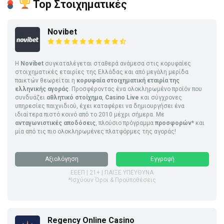
Top Στοιχηματικές
Novibet
Η
Novibet
συγκαταλέγεται σταθερά ανάμεσα στις κορυφαίες
στοιχηματικές εταιρίες της Ελλάδας και από μεγάλη μερίδα
παικτών θεωρείται η
κορυφαία στοιχηματική εταιρία της
ελληνικής αγοράς
. Προσφέροντας ένα ολοκληρωμένο προϊόν που
συνδυάζει
αθλητικό στοίχημα
,
Casino Live
και σύγχρονες
υπηρεσίες παιχνιδιού, έχει καταφέρει να δημιουργήσει ένα
ιδιαίτερα πιστό κοινό από το 2010 μέχρι σήμερα. Με
ανταγωνιστικές αποδόσεις
, πλούσιο πρόγραμμα
προσφορών
* και
μία από τις πιο ολοκληρωμένες πλατφόρμες της αγοράς!
Αξιολόγηση
Εγγραφή
ΕΕΕΠ | 21+ | ΠΑΙΞΕ ΥΠΕΥΘΥΝΑ
*Ισχύουν Όροι & Προϋποθέσεις
Regency Online Casino