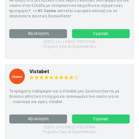
Αν αναζητάτε μία αξιόπιστη και γεμάτη επιλογές πλατφόρμα για live
casino στην Ελλάδα με συναρπαστικά παιχνίδια και εξαιρετικές
προσφορές*, το
N1 Casino
αποτελεί κορυφαία επιλογή και να
απολαύσετε ποιοτική διασκέδαση!
Αξιολόγηση
Εγγραφή
ΕΕΕΠ | 21+ | ΠΑΙΞΕ ΥΠΕΥΘΥΝΑ
*Ισχύουν Όροι & Προϋποθέσεις
Vistabet
Τα πράγματα σοβάρεψαν και η Vistabet μας ξανασυστήνεται με
πλούσιο αθλητικό στοίχημα και ανανεωμένο live casino για να
....νιώσουμε και εμείς vistabet.
Αξιολόγηση
Εγγραφή
ΕΕΕΠ | 21+ | ΠΑΙΞΕ ΥΠΕΥΘΥΝΑ
*Ισχύουν Όροι & Προϋποθέσεις