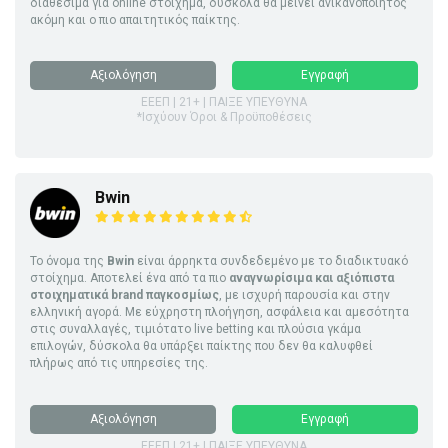
διαθέσιμα για online στοίχημα, δύσκολα θα μείνει ανικανοποίητος
ακόμη και ο πιο απαιτητικός παίκτης.
Αξιολόγηση
Εγγραφή
ΕΕΕΠ | 21+ | ΠΑΙΞΕ ΥΠΕΥΘΥΝΑ
*Ισχύουν Όροι & Προϋποθέσεις
Bwin
Το όνομα της
Bwin
είναι άρρηκτα συνδεδεμένο με το διαδικτυακό
στοίχημα. Αποτελεί ένα από τα πιο
αναγνωρίσιμα και αξιόπιστα
στοιχηματικά brand παγκοσμίως
, με ισχυρή παρουσία και στην
ελληνική αγορά. Με εύχρηστη πλοήγηση, ασφάλεια και αμεσότητα
στις συναλλαγές, τιμιότατο live betting και πλούσια γκάμα
επιλογών, δύσκολα θα υπάρξει παίκτης που δεν θα καλυφθεί
πλήρως από τις υπηρεσίες της.
Αξιολόγηση
Εγγραφή
ΕΕΕΠ | 21+ | ΠΑΙΞΕ ΥΠΕΥΘΥΝΑ