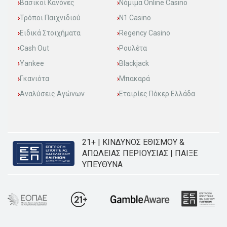
Βασικοί Κανόνες
Νόμιμα Online Casino
Τρόποι Παιχνιδιού
N1 Casino
Ειδικά Στοιχήματα
Regency Casino
Cash Out
Ρουλέτα
Yankee
Blackjack
Γκανιότα
Μπακαρά
Αναλύσεις Αγώνων
Εταιρίες Πόκερ Ελλάδα
21+ | ΚΙΝΔΥΝΟΣ ΕΘΙΣΜΟΥ &
ΑΠΩΛΕΙΑΣ ΠΕΡΙΟΥΣΙΑΣ | ΠΑΙΞΕ
ΥΠΕΥΘΥΝΑ