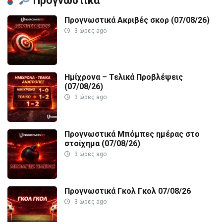
Προγνωστικά
Προγνωστικά Ακριβές σκορ (07/08/26)
3 ώρες ago
Ημίχρονα – Τελικά Προβλέψεις
(07/08/26)
3 ώρες ago
Προγνωστικά Μπόμπες ημέρας στο
στοίχημα (07/08/26)
3 ώρες ago
Προγνωστικά Γκολ Γκολ 07/08/26
3 ώρες ago