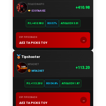
ΠΟΔΌΣΦΑΙΡΟ
410.98
ΙΣΟΠΑΛΊΕΣ
P/L +410.98 U
ROI 57%
ΑΠΌΔΟΣΗ 3.01
VIP ΠΡΌΣΒΑΣΗ
→
ΔΕΣ ΤΑ PICKS ΤΟΥ
Tipshooter
ΜΠΆΣΚΕΤ
113.20
ΜΠΆΣΚΕΤ
P/L +113.20 U
ROI 34.8%
ΑΠΌΔΟΣΗ 1.87
VIP ΠΡΌΣΒΑΣΗ
→
ΔΕΣ ΤΑ PICKS ΤΟΥ