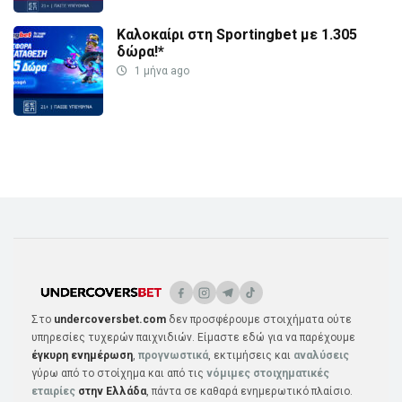
Καλοκαίρι στη Sportingbet με 1.305
δώρα!*
1 μήνα ago
Στο
undercoversbet.com
δεν προσφέρουμε στοιχήματα ούτε
υπηρεσίες τυχερών παιχνιδιών. Είμαστε εδώ για να παρέχουμε
έγκυρη ενημέρωση
,
προγνωστικά
, εκτιμήσεις και
αναλύσεις
γύρω από το στοίχημα και από τις
νόμιμες στοιχηματικές
εταιρίες
στην Ελλάδα
, πάντα σε καθαρά ενημερωτικό πλαίσιο.