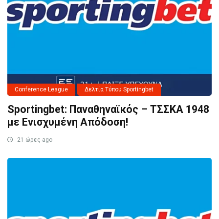
Conference League
Δελτία Τύπου Sportingbet
Sportingbet: Παναθηναϊκός – ΤΣΣΚΑ 1948
με Ενισχυμένη Απόδοση!
21 ώρες ago