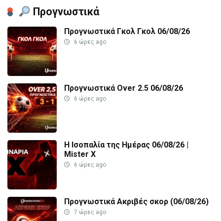
Προγνωστικά
Προγνωστικά Γκολ Γκολ 06/08/26
6 ώρες ago
Προγνωστικά Over 2.5 06/08/26
6 ώρες ago
Η Ισοπαλία της Ημέρας 06/08/26 |
Mister X
6 ώρες ago
Προγνωστικά Ακριβές σκορ (06/08/26)
7 ώρες ago