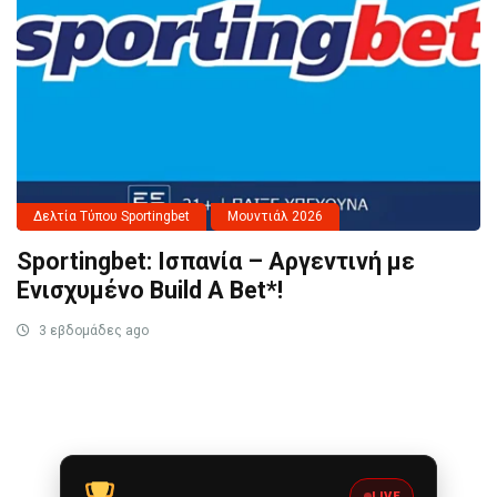
Δελτία Τύπου Sportingbet
Μουντιάλ 2026
Sportingbet: Ισπανία – Αργεντινή με
Ενισχυμένο Build A Bet*!
3 εβδομάδες ago
LIVE