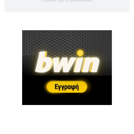
*Ισχύουν Όροι & Προϋποθέσεις