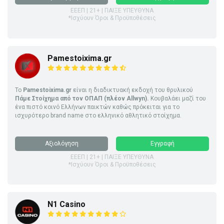
ΕΕΕΠ | 21+ | ΠΑΙΞΕ ΥΠΕΥΘΥΝΑ
*Ισχύουν Όροι & Προϋποθέσεις
Pamestoixima.gr
Το
Pamestoixima.gr
είναι η διαδικτυακή εκδοχή του θρυλικού
Πάμε Στοίχημα από τον ΟΠΑΠ (πλέον Allwyn).
Κουβαλάει μαζί του
ένα πιστό κοινό Ελλήνων παικτών καθώς πρόκειται για το
ισχυρότερο brand name στο ελληνικό αθλητικό στοίχημα.
Αξιολόγηση
Εγγραφή
ΕΕΕΠ | 21+ | ΠΑΙΞΕ ΥΠΕΥΘΥΝΑ
*Ισχύουν Όροι & Προϋποθέσεις
N1 Casino