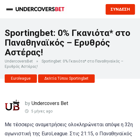
ΣΥΝΔΕΣΗ
Sportingbet: 0% Γκανιότα* στο
Παναθηναϊκός – Ερυθρός
Αστέρας!
UndercoversBet
»
Sportingbet: 0% Γκανιότα* στο Παναθηναϊκός –
Ερυθρός Αστέρας!
Euroleague
Δελτία Τύπου Sportingbet
by
Undercovers Bet
5 μήνες ago
Με τέσσερις αναμετρήσεις ολοκληρώνεται απόψε η 32η
αγωνιστική της EuroLeague. Στις 21:15, ο Παναθηναϊκός