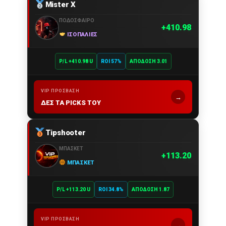
Mister X
ΠΟΔΌΣΦΑΙΡΟ
410.98
ΙΣΟΠΑΛΊΕΣ
P/L +410.98 U
ROI 57%
ΑΠΌΔΟΣΗ 3.01
VIP ΠΡΌΣΒΑΣΗ
→
ΔΕΣ ΤΑ PICKS ΤΟΥ
Tipshooter
ΜΠΆΣΚΕΤ
113.20
ΜΠΆΣΚΕΤ
P/L +113.20 U
ROI 34.8%
ΑΠΌΔΟΣΗ 1.87
VIP ΠΡΌΣΒΑΣΗ
→