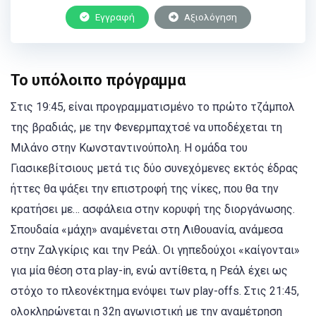
Εγγραφή
Αξιολόγηση
Το υπόλοιπο πρόγραμμα
Στις 19:45, είναι προγραμματισμένο το πρώτο τζάμπολ
της βραδιάς, με την Φενερμπαχτσέ να υποδέχεται τη
Μιλάνο στην Κωνσταντινούπολη. Η ομάδα του
Γιασικεβίτσιους μετά τις δύο συνεχόμενες εκτός έδρας
ήττες θα ψάξει την επιστροφή της νίκες, που θα την
κρατήσει με… ασφάλεια στην κορυφή της διοργάνωσης.
Σπουδαία «μάχη» αναμένεται στη Λιθουανία, ανάμεσα
στην Ζαλγκίρις και την Ρεάλ. Οι γηπεδούχοι «καίγονται»
για μία θέση στα play-in, ενώ αντίθετα, η Ρεάλ έχει ως
στόχο το πλεονέκτημα ενόψει των play-offs. Στις 21:45,
ολοκληρώνεται η 32η αγωνιστική με την αναμέτρηση