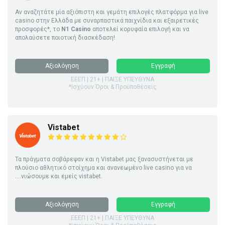
Αν αναζητάτε μία αξιόπιστη και γεμάτη επιλογές πλατφόρμα για live
casino στην Ελλάδα με συναρπαστικά παιχνίδια και εξαιρετικές
προσφορές*, το
N1 Casino
αποτελεί κορυφαία επιλογή και να
απολαύσετε ποιοτική διασκέδαση!
Αξιολόγηση
Εγγραφή
ΕΕΕΠ | 21+ | ΠΑΙΞΕ ΥΠΕΥΘΥΝΑ
*Ισχύουν Όροι & Προϋποθέσεις
Vistabet
Τα πράγματα σοβάρεψαν και η Vistabet μας ξανασυστήνεται με
πλούσιο αθλητικό στοίχημα και ανανεωμένο live casino για να
....νιώσουμε και εμείς vistabet.
Αξιολόγηση
Εγγραφή
ΕΕΕΠ | 21+ | ΠΑΙΞΕ ΥΠΕΥΘΥΝΑ