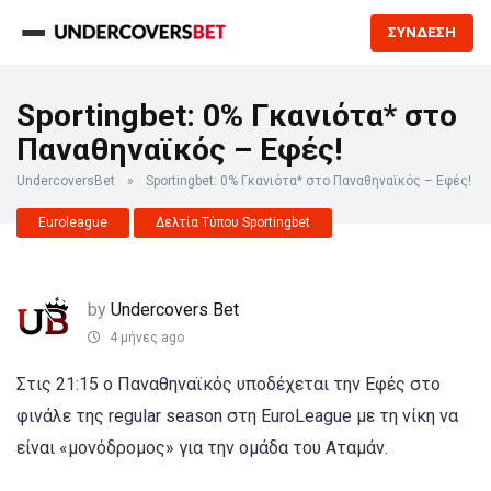
ΣΥΝΔΕΣΗ
Sportingbet: 0% Γκανιότα* στο
Παναθηναϊκός – Εφές!
UndercoversBet
»
Sportingbet: 0% Γκανιότα* στο Παναθηναϊκός – Εφές!
Euroleague
Δελτία Τύπου Sportingbet
by
Undercovers Bet
4 μήνες ago
Στις 21:15 ο Παναθηναϊκός υποδέχεται την Εφές στο
φινάλε της regular season στη EuroLeague με τη νίκη να
είναι «μονόδρομος» για την ομάδα του Αταμάν.