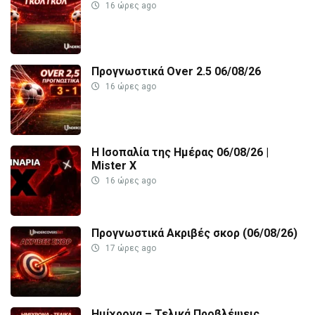
16 ώρες ago
Προγνωστικά Over 2.5 06/08/26
16 ώρες ago
Η Ισοπαλία της Ημέρας 06/08/26 |
Mister X
16 ώρες ago
Προγνωστικά Ακριβές σκορ (06/08/26)
17 ώρες ago
Ημίχρονα – Τελικά Προβλέψεις