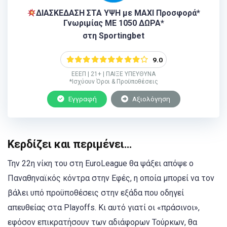
ΔΙΑΣΚΕΔΑΣΗ ΣΤΑ ΥΨΗ με ΜΑΧΙ Προσφορά*
Γνωριμίας ΜΕ 1050 ΔΩΡΑ*
στη Sportingbet
9.0
ΕΕΕΠ | 21+ | ΠΑΙΞΕ ΥΠΕΥΘΥΝΑ
*Ισχύουν Όροι & Προϋποθέσεις
Εγγραφή
Αξιολόγηση
Κερδίζει και περιμένει…
Την 22η νίκη του στη EuroLeague θα ψάξει απόψε ο
Παναθηναϊκός κόντρα στην Εφές, η οποία μπορεί να τον
βάλει υπό προϋποθέσεις στην εξάδα που οδηγεί
απευθείας στα Playoffs. Κι αυτό γιατί οι «πράσινοι»,
εφόσον επικρατήσουν των αδιάφορων Τούρκων, θα