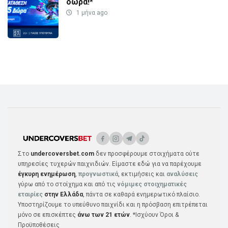
δώρα!*
1 μήνα ago
Στο
undercoversbet.com
δεν προσφέρουμε στοιχήματα ούτε
υπηρεσίες τυχερών παιχνιδιών. Είμαστε εδώ για να παρέχουμε
έγκυρη ενημέρωση
,
προγνωστικά
, εκτιμήσεις και
αναλύσεις
γύρω από το στοίχημα και από τις
νόμιμες στοιχηματικές
εταιρίες
στην Ελλάδα
, πάντα σε καθαρά ενημερωτικό πλαίσιο.
Υποστηρίζουμε το υπεύθυνο παιχνίδι και η πρόσβαση επιτρέπεται
μόνο σε επισκέπτες
άνω των 21 ετών
. *Ισχύουν Όροι &
Προϋποθέσεις