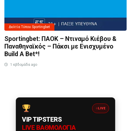
Δελτία Τύπου Sportingbet
Sportingbet: ΠΑΟΚ – Ντιναμό Κιέβου &
Παναθηναϊκός – Πάκσι με Ενισχυμένο
Build A Bet*!
1 εβδομάδα ago
LIVE
VIP TIPSTERS
LIVE ΒΑΘΜΟΛΟΓΊΑ