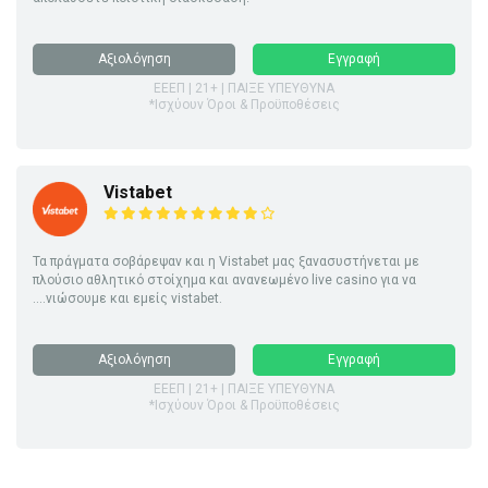
Αξιολόγηση
Εγγραφή
ΕΕΕΠ | 21+ | ΠΑΙΞΕ ΥΠΕΥΘΥΝΑ
*Ισχύουν Όροι & Προϋποθέσεις
Vistabet
Τα πράγματα σοβάρεψαν και η Vistabet μας ξανασυστήνεται με
πλούσιο αθλητικό στοίχημα και ανανεωμένο live casino για να
....νιώσουμε και εμείς vistabet.
Αξιολόγηση
Εγγραφή
ΕΕΕΠ | 21+ | ΠΑΙΞΕ ΥΠΕΥΘΥΝΑ
*Ισχύουν Όροι & Προϋποθέσεις