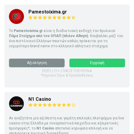
Pamestoixima.gr
Το
Pamestoixima.gr
είναι η διαδικτυακή εκδοχή του θρυλικού
Πάμε Στοίχημα από τον ΟΠΑΠ (πλέον Allwyn).
Κουβαλάει μαζί του
ένα πιστό κοινό Ελλήνων παικτών καθώς πρόκειται για το
ισχυρότερο brand name στο ελληνικό αθλητικό στοίχημα.
Αξιολόγηση
Εγγραφή
ΕΕΕΠ | 21+ | ΠΑΙΞΕ ΥΠΕΥΘΥΝΑ
*Ισχύουν Όροι & Προϋποθέσεις
N1 Casino
Αν αναζητάτε μία αξιόπιστη και γεμάτη επιλογές πλατφόρμα για live
casino στην Ελλάδα με συναρπαστικά παιχνίδια και εξαιρετικές
προσφορές*, το
N1 Casino
αποτελεί κορυφαία επιλογή και να
απολαύσετε ποιοτική διασκέδαση!