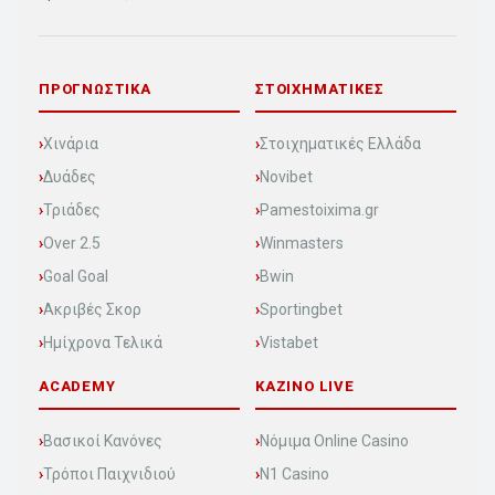
ΠΡΟΓΝΩΣΤΙΚΆ
ΣΤΟΙΧΗΜΑΤΙΚΈΣ
Χινάρια
Στοιχηματικές Ελλάδα
Δυάδες
Novibet
Τριάδες
Pamestoixima.gr
Over 2.5
Winmasters
Goal Goal
Bwin
Ακριβές Σκορ
Sportingbet
Ημίχρονα Τελικά
Vistabet
ACADEMY
KAZINO LIVE
Βασικοί Κανόνες
Νόμιμα Online Casino
Τρόποι Παιχνιδιού
N1 Casino