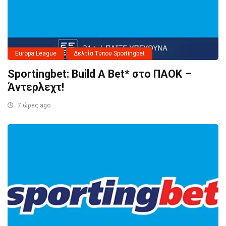
Europa League
Δελτία Τύπου Sportingbet
Sportingbet: Build A Bet* στο ΠΑΟΚ –
Άντερλεχτ!
7 ώρες ago