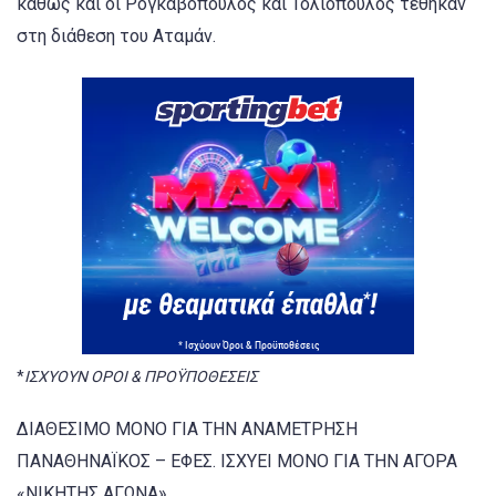
καθώς και οι Ρογκαβόπουλος και Τολιόπουλος τέθηκαν
στη διάθεση του Αταμάν.
*
ΙΣΧΥΟΥΝ ΟΡΟΙ & ΠΡΟΫΠΟΘΕΣΕΙΣ
ΔΙΑΘΕΣΙΜΟ ΜΟΝΟ ΓΙΑ ΤΗΝ ΑΝΑΜΕΤΡΗΣΗ
ΠΑΝΑΘΗΝΑΪΚΟΣ – ΕΦΕΣ. ΙΣΧΥΕΙ ΜΟΝΟ ΓΙΑ ΤΗΝ ΑΓΟΡΑ
«ΝΙΚΗΤΗΣ ΑΓΩΝΑ».