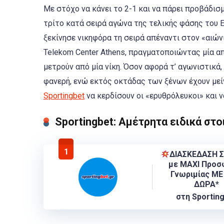
Με στόχο να κάνει το 2-1 και να πάρει προβάδισ
τρίτο κατά σειρά αγώνα της τελικής φάσης του
ξεκίνησε νικηφόρα τη σειρά απέναντι στον «αιώ
Telekom Center Athens, πραγματοποιώντας μία απ
μετρούν από μία νίκη. Όσον αφορά τ’ αγωνιστικά,
φανερή, ενώ εκτός οκτάδας των ξένων έχουν μείν
Sportingbet
να κερδίσουν οι «ερυθρόλευκοι» και ν
Sportingbet: Αμέτρητα ειδικά σ
1
ΔΙΑΣΚΕΔΑΣΗ 
με ΜΑΧΙ Προσ
Γνωριμίας ΜΕ
ΔΩΡΑ*
στη Sportin