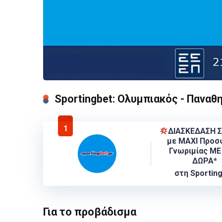
Sportingbet: Ολυμπιακός - Παναθη
1
ΔΙΑΣΚΕΔΑΣΗ 
με ΜΑΧΙ Προσ
Γνωριμίας ΜΕ
ΔΩΡΑ*
στη Sportin
Για το προβάδισμα