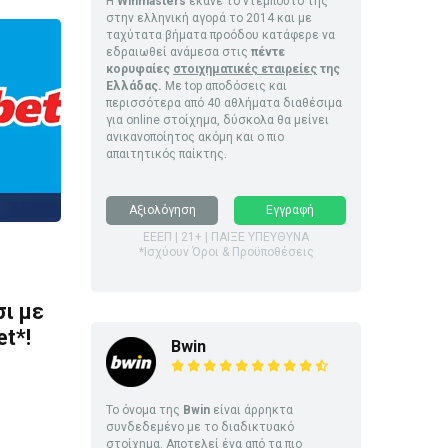
Η
Winmasters
έκανε το ντεμπούτο της
στην ελληνική αγορά το 2014 και με
ταχύτατα βήματα προόδου κατάφερε να
εδραιωθεί ανάμεσα στις
πέντε
κορυφαίες
στοιχηματικές εταιρείες
της
Ελλάδας.
Με top αποδόσεις και
περισσότερα από 40 αθλήματα διαθέσιμα
για online στοίχημα, δύσκολα θα μείνει
ανικανοποίητος ακόμη και ο πιο
απαιτητικός παίκτης.
Αξιολόγηση
Εγγραφή
ΕΕΕΠ | 21+ | ΠΑΙΞΕ ΥΠΕΥΘΥΝΑ
*Ισχύουν Όροι & Προϋποθέσεις
ι με
et*!
Bwin
Το όνομα της
Bwin
είναι άρρηκτα
συνδεδεμένο με το διαδικτυακό
στοίχημα. Αποτελεί ένα από τα πιο