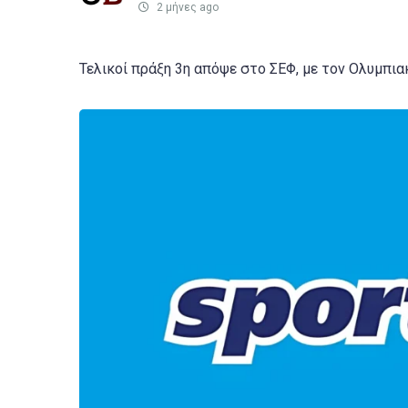
2 μήνες ago
Τελικοί πράξη 3η απόψε στο ΣΕΦ, με τον Ολυμπια