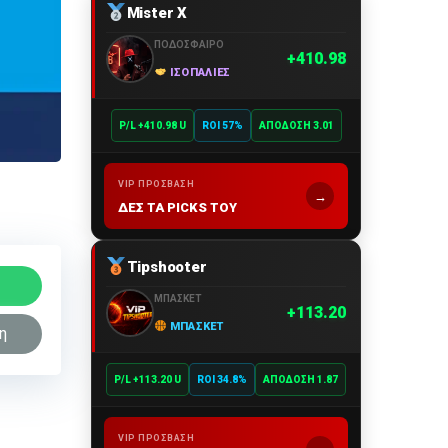
Mister X
ΠΟΔΌΣΦΑΙΡΟ
410.98
ΙΣΟΠΑΛΊΕΣ
P/L +410.98 U
ROI 57%
ΑΠΌΔΟΣΗ 3.01
VIP ΠΡΌΣΒΑΣΗ
→
ΔΕΣ ΤΑ PICKS ΤΟΥ
Tipshooter
ΜΠΆΣΚΕΤ
113.20
ΜΠΆΣΚΕΤ
η
P/L +113.20 U
ROI 34.8%
ΑΠΌΔΟΣΗ 1.87
VIP ΠΡΌΣΒΑΣΗ