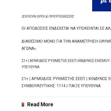
ΙΣΧΥΟΥΝ ΟΡΟΙ & ΠΡΟΫΠΟΘΕΣΕΙΣ
ΟΙ ΑΠΟΔΟΣΕΙΣ ΕΝΔΕΧΕΤΑΙ ΝΑ ΥΠΟΚΕΙΝΤΑΙ ΣΕ Α
ΔΙΑΘΕΣΙΜΟ ΜΟΝΟ ΓΙΑ ΤΗΝ ΑΝΑΜΕΤΡΗΣΗ ΟΛΥΜΠΙ
ΑΓΩΝΑ».
21+ | ΑΡΜΟΔΙΟΣ ΡΥΘΜΙΣΤΗΣ ΕΕΕΠ | ΚΙΝΔΥΝΟΣ ΕΘΙΣΜΟΥ 
ΥΠΕΥΘΥΝΑ
21+ | ΑΡΜΟΔΙΟΣ ΡΥΘΜΙΣΤΗΣ ΕΕΕΠ | ΚΙΝΔΥΝΟΣ 
ΣΥΜΒΟΥΛΕΥΤΙΚΗΣ: 1114 | ΠΑΙΞΕ ΥΠΕΥΘΥΝΑ
Read More