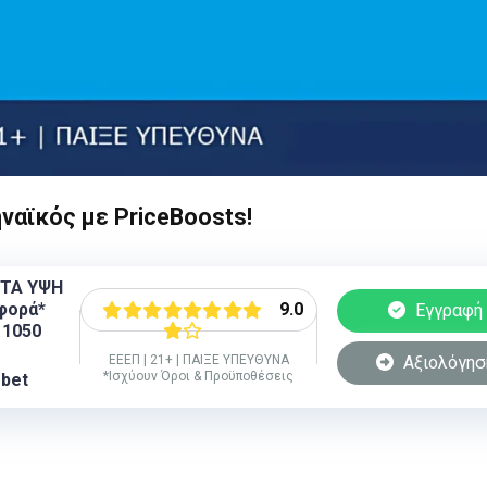
ναϊκός με PriceBoosts!
ΣΤΑ ΥΨΗ
φορά*
9.0
Εγγραφή
 1050
Αξιολόγησ
ΕΕΕΠ | 21+ | ΠΑΙΞΕ ΥΠΕΥΘΥΝΑ
*Ισχύουν Όροι & Προϋποθέσεις
gbet