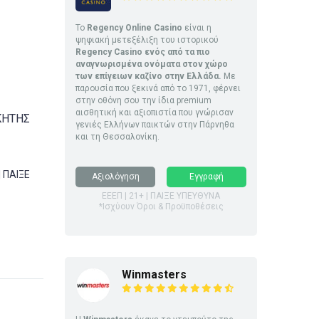
Το
Regency Online Casino
είναι η
ψηφιακή μετεξέλιξη του ιστορικού
Regency Casino ενός από τα πιο
αναγνωρισμένα ονόματα στον χώρο
των επίγειων καζίνο στην Ελλάδα.
Με
παρουσία που ξεκινά από το 1971, φέρνει
στην οθόνη σου την ίδια premium
αισθητική και αξιοπιστία που γνώρισαν
ΚΗΤΗΣ
γενιές Ελλήνων παικτών στην Πάρνηθα
και τη Θεσσαλονίκη.
 ΠΑΙΞΕ
Αξιολόγηση
Εγγραφή
ΕΕΕΠ | 21+ | ΠΑΙΞΕ ΥΠΕΥΘΥΝΑ
*Ισχύουν Όροι & Προϋποθέσεις
Winmasters