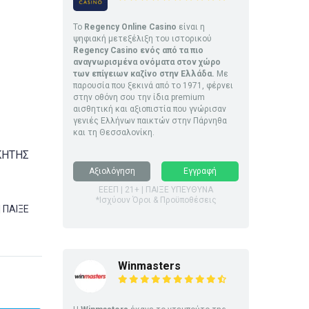
Το
Regency Online Casino
είναι η
ψηφιακή μετεξέλιξη του ιστορικού
Regency Casino ενός από τα πιο
αναγνωρισμένα ονόματα στον χώρο
των επίγειων καζίνο στην Ελλάδα.
Με
παρουσία που ξεκινά από το 1971, φέρνει
στην οθόνη σου την ίδια premium
αισθητική και αξιοπιστία που γνώρισαν
γενιές Ελλήνων παικτών στην Πάρνηθα
και τη Θεσσαλονίκη.
ΚΗΤΗΣ
Αξιολόγηση
Εγγραφή
ΕΕΕΠ | 21+ | ΠΑΙΞΕ ΥΠΕΥΘΥΝΑ
*Ισχύουν Όροι & Προϋποθέσεις
 ΠΑΙΞΕ
Winmasters