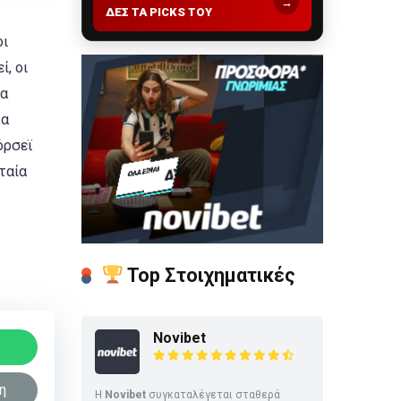
→
ΔΕΣ ΤΑ PICKS ΤΟΥ
οι
, οι
μα
τα
όρσεϊ
ταία
Top Στοιχηματικές
Novibet
η
Η
Novibet
συγκαταλέγεται σταθερά