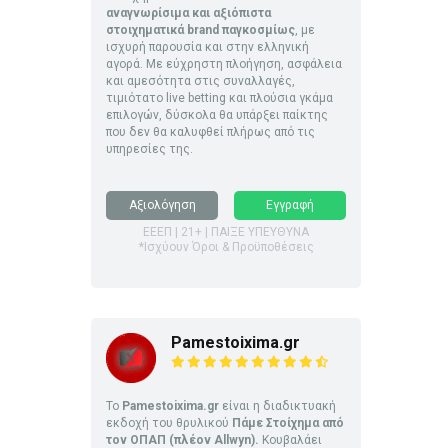
αναγνωρίσιμα και αξιόπιστα
στοιχηματικά brand παγκοσμίως
, με
ισχυρή παρουσία και στην ελληνική
αγορά. Με εύχρηστη πλοήγηση, ασφάλεια
και αμεσότητα στις συναλλαγές,
τιμιότατο live betting και πλούσια γκάμα
επιλογών, δύσκολα θα υπάρξει παίκτης
που δεν θα καλυφθεί πλήρως από τις
υπηρεσίες της.
Αξιολόγηση
Εγγραφή
ΕΕΕΠ | 21+ | ΠΑΙΞΕ ΥΠΕΥΘΥΝΑ
*Ισχύουν Όροι & Προϋποθέσεις
Pamestoixima.gr
Το
Pamestoixima.gr
είναι η διαδικτυακή
εκδοχή του θρυλικού
Πάμε Στοίχημα από
τον ΟΠΑΠ (πλέον Allwyn).
Κουβαλάει