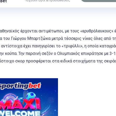
*Ισχύουν Όροι & Προϋποθέσεις
gbet
ναθηναϊκός έρχονται αντιμέτωποι, με τους «ερυθρόλευκους» 
δα του Γιώργου Μπαρτζώκα μετρά τέσσερις νίκες όλες από τ
α αντίστοιχα έχει πανηγυρίσει το «τριφύλλι», η οποία καταγρ
ην κούπα. Την περσινή σεζόν ο Ολυμπιακός επικράτησε με 3-1
τίστοιχο σκορ προσφέρεται στα ειδικά στοιχήματα της σειρά