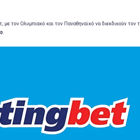
με τον Ολυμπιακό και τον Παναθηναϊκό να διεκδικούν τον τ
Φ.