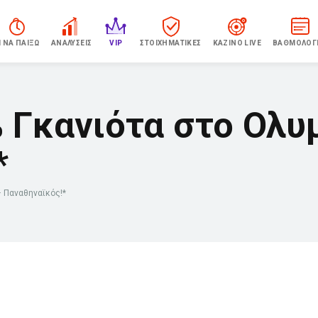
Ι ΝΑ ΠΑΙΞΩ
ΑΝΑΛΥΣΕΙΣ
VIP
ΣΤΟΙΧΗΜΑΤΙΚΕΣ
KAZINO LIVE
ΒΑΘΜΟΛΟΓ
% Γκανιότα στο Ολυ
*
– Παναθηναϊκός!*