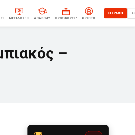
ΕΓΓΡΑΦΗ
Ε
ΙΕΣ
ΜΕΤΑΔΟΣΕΙΣ
ACADEMY
ΠΡΟΣΦΟΡΕΣ*
ΚΡΥΠΤΟ
μπιακός –