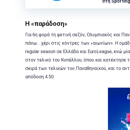
στη Sportin
Η «παράδοση»
Για 6η φορά τη φετινή σεζόν, Ολυμπιακός και Πα
πάνω… χέρι στις κόντρες των «αιωνίων». Η ομά
regular season σε Ελλάδα και EuroLeague, ενώ μί
στον τελικό του Κυπέλλου, όπου και κατέκτησε τ
σειρά των τελικών του Παναθηναϊκού, και το αν
απόδοση 4.50.