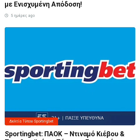
με Ενισχυμένη Απόδοση!
5 ημέρες ago
Δελτία Τύπου Sportingbet
Sportingbet: ΠΑΟΚ – Ντιναμό Κιέβου &