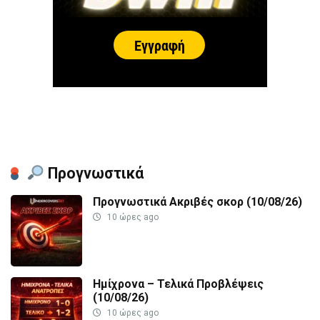
Προγνωστικά
Προγνωστικά Ακριβές σκορ (10/08/26)
10 ώρες ago
Ημίχρονα – Τελικά Προβλέψεις
(10/08/26)
10 ώρες ago