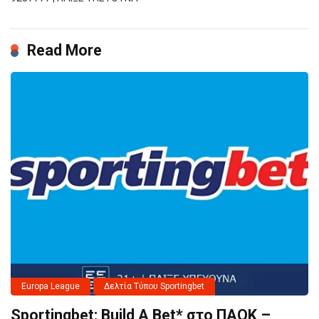
Read More
Europa League
Δελτία Τύπου Sportingbet
Sportingbet: Build A Bet* στο ΠΑΟΚ –