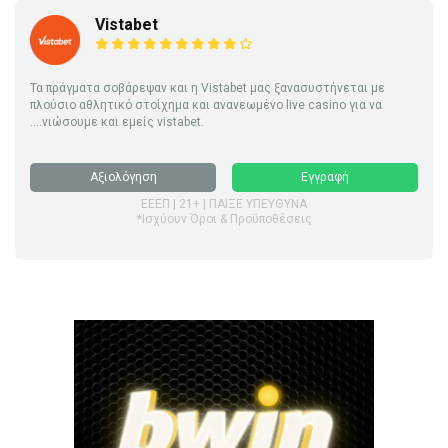
Vistabet
Τα πράγματα σοβάρεψαν και η Vistabet μας ξανασυστήνεται με
πλούσιο αθλητικό στοίχημα και ανανεωμένο live casino για να
....νιώσουμε και εμείς vistabet.
Αξιολόγηση
Εγγραφή
ΕΕΕΠ | 21+ | ΠΑΙΞΕ ΥΠΕΥΘΥΝΑ
*Ισχύουν Όροι & Προϋποθέσεις