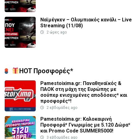
Ναϊμέγκεν – Ολυμπιακός κανάλι – Live
Streaming (11/08)
2 ώρες ago
HOT Προσφορές*
Pamestoixima.gr: Παναθηναϊκός &
ΠΑΟΚ στη μάχη της Ευρώπης με
σούπερ ενισχυμένες αποδόσεις* και
προσφορές*!
2 εβδομάδες ago
Pamestoixima.gr: Καλοκαιρινή
Προσφορά* Γνωριμίας με 5.120 Δώρα*
και Promo Code SUMMER5000!
3 εβδομάδες ago