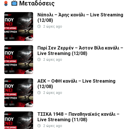
Μεταδόσεις
Νάπολι – Άρης κανάλι – Live Streaming
(12/08)
2 ώρες ago
Παρί Σεν Ζερμέν – Άστον Βίλα κανάλι –
Live Streaming (12/08)
2 ώρες ago
ΑΕΚ – ΟΦΗ κανάλι – Live Streaming
(12/08)
2 ώρες ago
ΤΣΣΚΑ 1948 – Παναθηναϊκός κανάλι –
Live Streaming (11/08)
2 ώρες ago