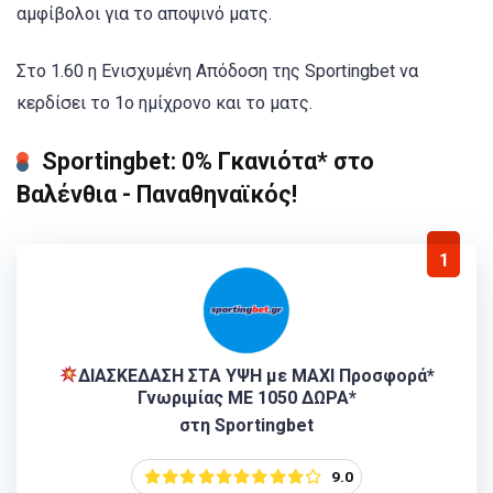
αμφίβολοι για το αποψινό ματς.
Στο 1.60 η Ενισχυμένη Απόδοση της Sportingbet να
κερδίσει το 1ο ημίχρονο και το ματς.
Sportingbet: 0% Γκανιότα* στο
Βαλένθια - Παναθηναϊκός!
1
ΔΙΑΣΚΕΔΑΣΗ ΣΤΑ ΥΨΗ με ΜΑΧΙ Προσφορά*
Γνωριμίας ΜΕ 1050 ΔΩΡΑ*
στη Sportingbet
9.0