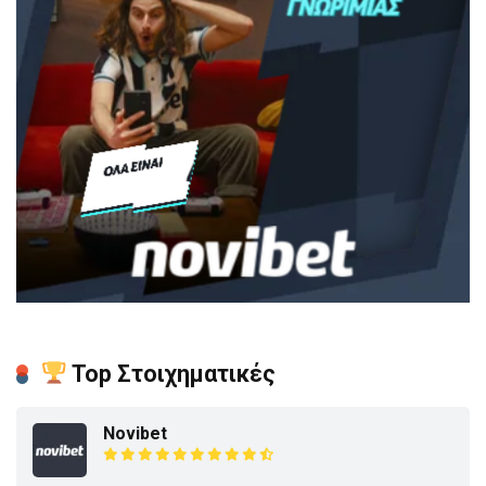
Top Στοιχηματικές
Novibet