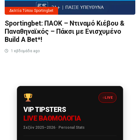
Δελτία Τύπου Sportingbet
Sportingbet: ΠΑΟΚ – Ντιναμό Κιέβου &
Παναθηναϊκός – Πάκσι με Ενισχυμένο
Build A Bet*!
1 εβδομάδα ago
LIVE
VIP TIPSTERS
LIVE ΒΑΘΜΟΛΟΓΊΑ
Σεζόν 2025–2026 · Personal Stats