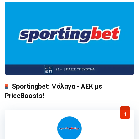
Sportingbet: Μάλαγα - ΑΕΚ με
PriceBoosts!
1