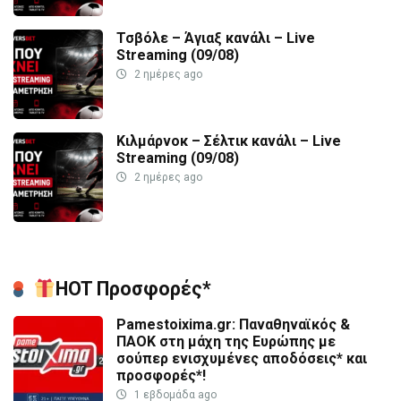
Τσβόλε – Άγιαξ κανάλι – Live
Streaming (09/08)
2 ημέρες ago
Κιλμάρνοκ – Σέλτικ κανάλι – Live
Streaming (09/08)
2 ημέρες ago
HOT Προσφορές*
Pamestoixima.gr: Παναθηναϊκός &
ΠΑΟΚ στη μάχη της Ευρώπης με
σούπερ ενισχυμένες αποδόσεις* και
προσφορές*!
1 εβδομάδα ago