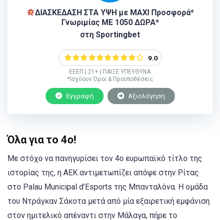
ΔΙΑΣΚΕΔΑΣΗ ΣΤΑ ΥΨΗ με ΜΑΧΙ Προσφορά*
Γνωριμίας ΜΕ 1050 ΔΩΡΑ*
στη Sportingbet
9.0
ΕΕΕΠ | 21+ | ΠΑΙΞΕ ΥΠΕΥΘΥΝΑ
*Ισχύουν Όροι & Προϋποθέσεις
Εγγραφή
Αξιολόγηση
Όλα για το 4ο!
Με στόχο να πανηγυρίσει τον 4ο ευρωπαϊκό τίτλο της
ιστορίας της, η ΑΕΚ αντιμετωπίζει απόψε στην Ρίτας
στο Palau Municipal d’Esports της Μπανταλόνα. Η ομάδα
του Ντράγκαν Σάκοτα μετά από μία εξαιρετική εμφάνιση
στον ημιτελικό απέναντι στην Μάλαγα, πήρε το