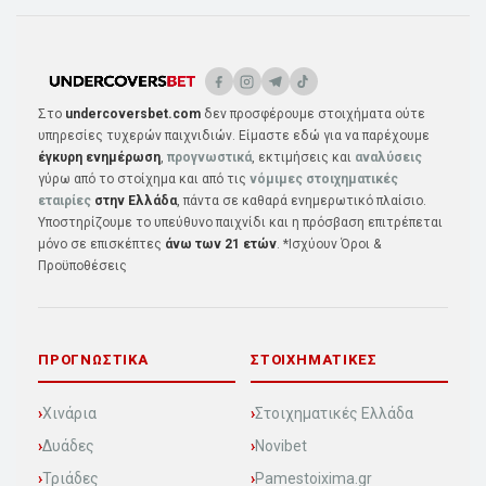
Στο
undercoversbet.com
δεν προσφέρουμε στοιχήματα ούτε
υπηρεσίες τυχερών παιχνιδιών. Είμαστε εδώ για να παρέχουμε
έγκυρη ενημέρωση
,
προγνωστικά
, εκτιμήσεις και
αναλύσεις
γύρω από το στοίχημα και από τις
νόμιμες στοιχηματικές
εταιρίες
στην Ελλάδα
, πάντα σε καθαρά ενημερωτικό πλαίσιο.
Υποστηρίζουμε το υπεύθυνο παιχνίδι και η πρόσβαση επιτρέπεται
μόνο σε επισκέπτες
άνω των 21 ετών
. *Ισχύουν Όροι &
Προϋποθέσεις
ΠΡΟΓΝΩΣΤΙΚΆ
ΣΤΟΙΧΗΜΑΤΙΚΈΣ
Χινάρια
Στοιχηματικές Ελλάδα
Δυάδες
Novibet
Τριάδες
Pamestoixima.gr