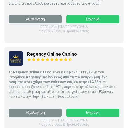
μία από τις πιο ολοκληρωμένες πλατφόρμες της αγοράς!
Αξιολόγηση
Εγγραφή
ΕΕΕΠ | 21+ | ΠΑΙΞΕ ΥΠΕΥΘΥΝΑ
*Ισχύουν Όροι & Προϋποθέσεις
Regency Online Casino
Το
Regency Online Casino
είναι η ψηφιακή μετεξέλιξη του
ιστορικού
Regency Casino ενός από τα πιο αναγνωρισμένα
ονόματα στον χώρο των επίγειων καζίνο στην Ελλάδα.
Με
παρουσία που ξεκινά από το 1971, φέρνει στην οθόνη σου την ίδια
premium αισθητική και αξιοπιστία που γνώρισαν γενιές Ελλήνων
παικτών στην Πάρνηθα και τη Θεσσαλονίκη.
Αξιολόγηση
Εγγραφή
ΕΕΕΠ | 21+ | ΠΑΙΞΕ ΥΠΕΥΘΥΝΑ
*Ισχύουν Όροι & Προϋποθέσεις