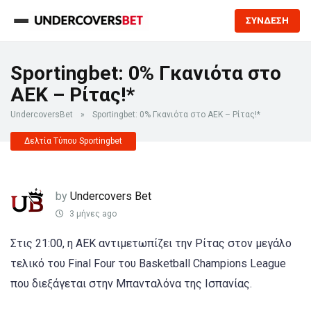
ΣΥΝΔΕΣΗ
Sportingbet: 0% Γκανιότα στο
ΑΕΚ – Ρίτας!*
UndercoversBet
»
Sportingbet: 0% Γκανιότα στο ΑΕΚ – Ρίτας!*
Δελτία Τύπου Sportingbet
by
Undercovers Bet
3 μήνες ago
Στις 21:00, η ΑΕΚ αντιμετωπίζει την Ρίτας στον μεγάλο
τελικό του Final Four του Basketball Champions League
που διεξάγεται στην Μπανταλόνα της Ισπανίας.