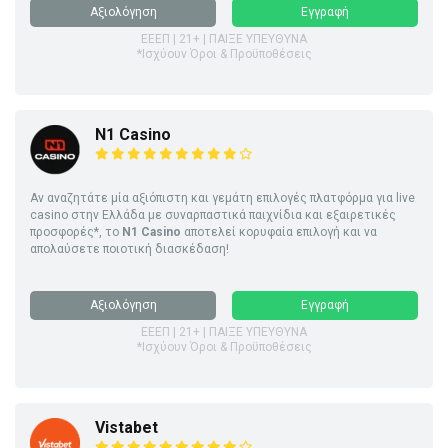
Αξιολόγηση
Εγγραφή
ΕΕΕΠ | 21+ | ΠΑΙΞΕ ΥΠΕΥΘΥΝΑ
*Ισχύουν Όροι & Προϋποθέσεις
N1 Casino
Αν αναζητάτε μία αξιόπιστη και γεμάτη επιλογές πλατφόρμα για live
casino στην Ελλάδα με συναρπαστικά παιχνίδια και εξαιρετικές
προσφορές*, το
N1 Casino
αποτελεί κορυφαία επιλογή και να
απολαύσετε ποιοτική διασκέδαση!
Αξιολόγηση
Εγγραφή
ΕΕΕΠ | 21+ | ΠΑΙΞΕ ΥΠΕΥΘΥΝΑ
*Ισχύουν Όροι & Προϋποθέσεις
Vistabet