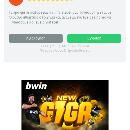
Τα πράγματα σοβάρεψαν και η Vistabet μας ξανασυστήνεται με
πλούσιο αθλητικό στοίχημα και ανανεωμένο live casino για να
....νιώσουμε και εμείς vistabet.
Αξιολόγηση
Εγγραφή
ΕΕΕΠ | 21+ | ΠΑΙΞΕ ΥΠΕΥΘΥΝΑ
*Ισχύουν Όροι & Προϋποθέσεις