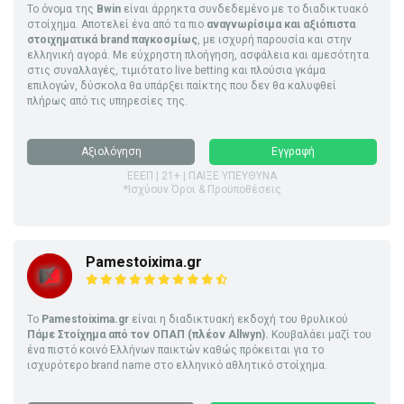
Το όνομα της
Bwin
είναι άρρηκτα συνδεδεμένο με το διαδικτυακό
στοίχημα. Αποτελεί ένα από τα πιο
αναγνωρίσιμα και αξιόπιστα
στοιχηματικά brand παγκοσμίως
, με ισχυρή παρουσία και στην
ελληνική αγορά. Με εύχρηστη πλοήγηση, ασφάλεια και αμεσότητα
στις συναλλαγές, τιμιότατο live betting και πλούσια γκάμα
επιλογών, δύσκολα θα υπάρξει παίκτης που δεν θα καλυφθεί
πλήρως από τις υπηρεσίες της.
Αξιολόγηση
Εγγραφή
ΕΕΕΠ | 21+ | ΠΑΙΞΕ ΥΠΕΥΘΥΝΑ
*Ισχύουν Όροι & Προϋποθέσεις
Pamestoixima.gr
Το
Pamestoixima.gr
είναι η διαδικτυακή εκδοχή του θρυλικού
Πάμε Στοίχημα από τον ΟΠΑΠ (πλέον Allwyn).
Κουβαλάει μαζί του
ένα πιστό κοινό Ελλήνων παικτών καθώς πρόκειται για το
ισχυρότερο brand name στο ελληνικό αθλητικό στοίχημα.