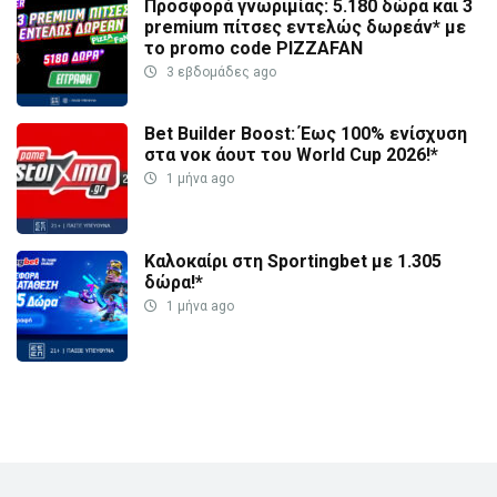
Προσφορά γνωριμίας: 5.180 δώρα και 3
premium πίτσες εντελώς δωρεάν* με
το promo code PIZZAFAN
3 εβδομάδες ago
Bet Builder Boost: Έως 100% ενίσχυση
στα νοκ άουτ του World Cup 2026!*
1 μήνα ago
Καλοκαίρι στη Sportingbet με 1.305
δώρα!*
1 μήνα ago