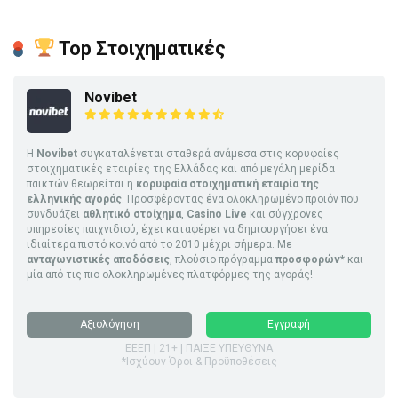
Top Στοιχηματικές
Novibet
Η
Novibet
συγκαταλέγεται σταθερά ανάμεσα στις κορυφαίες
στοιχηματικές εταιρίες της Ελλάδας και από μεγάλη μερίδα
παικτών θεωρείται η
κορυφαία στοιχηματική εταιρία της
ελληνικής αγοράς
. Προσφέροντας ένα ολοκληρωμένο προϊόν που
συνδυάζει
αθλητικό στοίχημα
,
Casino Live
και σύγχρονες
υπηρεσίες παιχνιδιού, έχει καταφέρει να δημιουργήσει ένα
ιδιαίτερα πιστό κοινό από το 2010 μέχρι σήμερα. Με
ανταγωνιστικές αποδόσεις
, πλούσιο πρόγραμμα
προσφορών
* και
μία από τις πιο ολοκληρωμένες πλατφόρμες της αγοράς!
Αξιολόγηση
Εγγραφή
ΕΕΕΠ | 21+ | ΠΑΙΞΕ ΥΠΕΥΘΥΝΑ
*Ισχύουν Όροι & Προϋποθέσεις