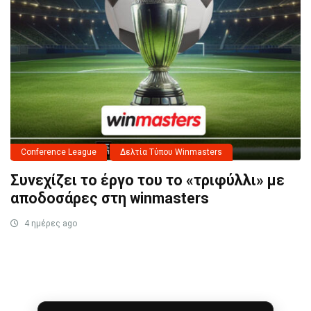
Conference League
Δελτία Τύπου Winmasters
Συνεχίζει το έργο του το «τριφύλλι» με
αποδοσάρες στη winmasters
4 ημέρες ago