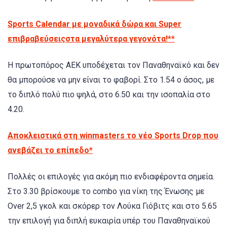
Sports Calendar με μοναδικά δώρα και Super
επιβραβεύσειςστα μεγαλύτερα γεγονότα!**
Η πρωτοπόρος ΑΕΚ υποδέχεται τον Παναθηναϊκό και δεν
θα μπορούσε να μην είναι το φαβορί. Στο 1.54 ο άσος, με
το διπλό πολύ πιο ψηλά, στο 6.50 και την ισοπαλία στο
4.20.
Αποκλειστικά στη winmasters το νέο Sports Drop που
ανεβάζει το επίπεδο*
Πολλές οι επιλογές για ακόμη πιο ενδιαφέροντα σημεία.
Στο 3.30 βρίσκουμε το combo για νίκη της Ένωσης με
Over 2,5 γκολ και σκόρερ τον Λούκα Γιόβιτς και στο 5.65
την επιλογή για διπλή ευκαιρία υπέρ του Παναθηναϊκού