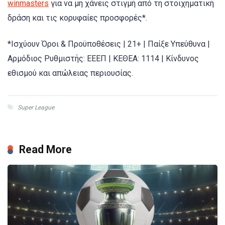
winmasters
για να μη χάνεις στιγμή από τη στοιχηματική
δράση και τις κορυφαίες προσφορές*.
*Ισχύουν Όροι & Προϋποθέσεις | 21+ | Παίξε Υπεύθυνα |
Αρμόδιος Ρυθμιστής: ΕΕΕΠ | ΚΕΘΕΑ: 1114 | Κίνδυνος
εθισμού και απώλειας περιουσίας.
Super League
Read More