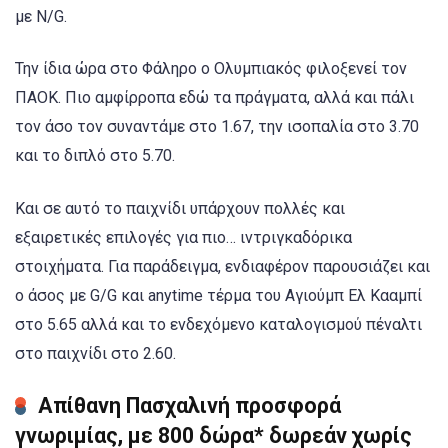
με N/G.
Την ίδια ώρα στο Φάληρο ο Ολυμπιακός φιλοξενεί τον
ΠΑΟΚ. Πιο αμφίρροπα εδώ τα πράγματα, αλλά και πάλι
τον άσο τον συναντάμε στο 1.67, την ισοπαλία στο 3.70
και το διπλό στο 5.70.
Και σε αυτό το παιχνίδι υπάρχουν πολλές και
εξαιρετικές επιλογές για πιο… ιντριγκαδόρικα
στοιχήματα. Για παράδειγμα, ενδιαφέρον παρουσιάζει και
ο άσος με G/G και anytime τέρμα του Αγιούμπ Ελ Κααμπί
στο 5.65 αλλά και το ενδεχόμενο καταλογισμού πέναλτι
στο παιχνίδι στο 2.60.
Απίθανη Πασχαλινή προσφορά
γνωριμίας, με 800 δώρα* δωρεάν χωρίς