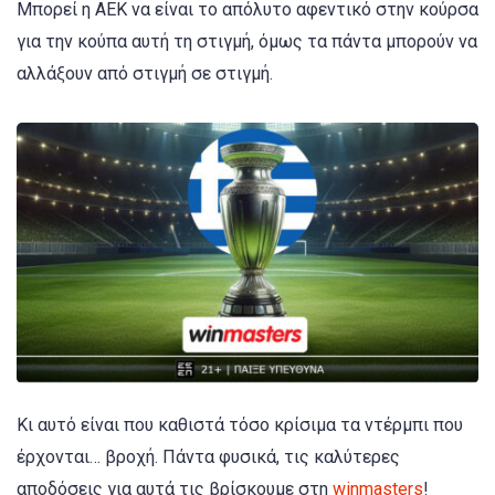
Μπορεί η ΑΕΚ να είναι το απόλυτο αφεντικό στην κούρσα
για την κούπα αυτή τη στιγμή, όμως τα πάντα μπορούν να
αλλάξουν από στιγμή σε στιγμή.
Κι αυτό είναι που καθιστά τόσο κρίσιμα τα ντέρμπι που
έρχονται… βροχή. Πάντα φυσικά, τις καλύτερες
αποδόσεις για αυτά τις βρίσκουμε στη
winmasters
!