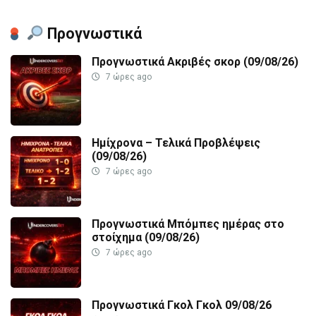
Προγνωστικά
Προγνωστικά Ακριβές σκορ (09/08/26)
7 ώρες ago
Ημίχρονα – Τελικά Προβλέψεις
(09/08/26)
7 ώρες ago
Προγνωστικά Μπόμπες ημέρας στο
στοίχημα (09/08/26)
7 ώρες ago
Προγνωστικά Γκολ Γκολ 09/08/26