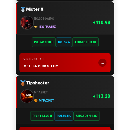
Mister X
ΠΟΔΌΣΦΑΙΡΟ
410.98
ΙΣΟΠΑΛΊΕΣ
P/L +410.98 U
ROI 57%
ΑΠΌΔΟΣΗ 3.01
VIP ΠΡΌΣΒΑΣΗ
→
ΔΕΣ ΤΑ PICKS ΤΟΥ
Tipshooter
ΜΠΆΣΚΕΤ
113.20
ΜΠΆΣΚΕΤ
P/L +113.20 U
ROI 34.8%
ΑΠΌΔΟΣΗ 1.87