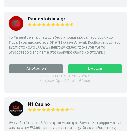
Pamestoixima.gr
Το
Pamestoixima.gr
είναι η διαδικτυακή εκδοχή του θρυλικού
Πάμε Στοίχημα από τον ΟΠΑΠ (πλέον Allwyn).
Κουβαλάει μαζί του
ένα πιστό κοινό Ελλήνων παικτών καθώς πρόκειται για το
ισχυρότερο brand name στο ελληνικό αθλητικό στοίχημα.
Αξιολόγηση
Εγγραφή
ΕΕΕΠ | 21+ | ΠΑΙΞΕ ΥΠΕΥΘΥΝΑ
*Ισχύουν Όροι & Προϋποθέσεις
N1 Casino
Αν αναζητάτε μία αξιόπιστη και γεμάτη επιλογές πλατφόρμα για live
casino στην Ελλάδα με συναρπαστικά παιχνίδια και εξαιρετικές