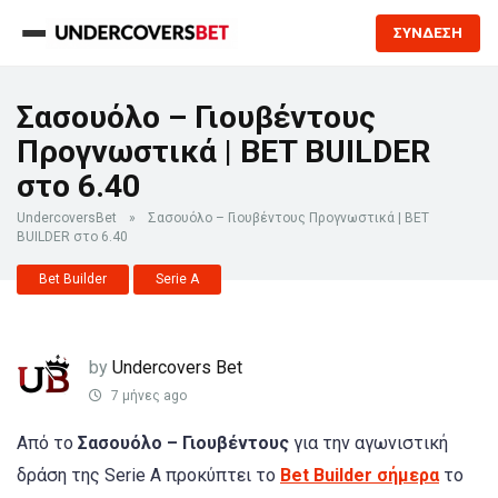
ΣΥΝΔΕΣΗ
Σασουόλο – Γιουβέντους
Προγνωστικά | BET BUILDER
στο 6.40
UndercoversBet
»
Σασουόλο – Γιουβέντους Προγνωστικά | BET
BUILDER στο 6.40
Bet Builder
Serie A
by
Undercovers Bet
7 μήνες ago
Από το
Σασουόλο – Γιουβέντους
για την αγωνιστική
δράση της Serie A προκύπτει το
Bet Builder σήμερα
το