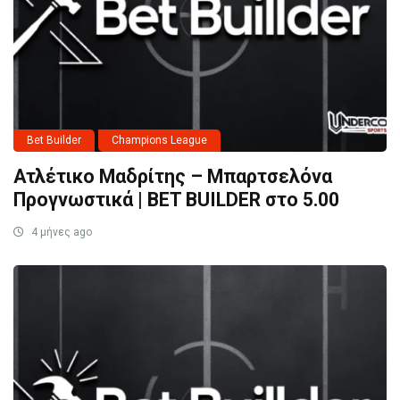
Bet Builder
Champions League
Ατλέτικο Μαδρίτης – Μπαρτσελόνα
Προγνωστικά | BET BUILDER στο 5.00
4 μήνες ago