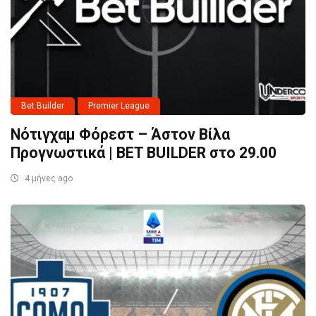
Bet Builder
Premier League
Νότιγχαμ Φόρεστ – Άστον Βίλα
Προγνωστικά | BET BUILDER στο 29.00
4 μήνες ago