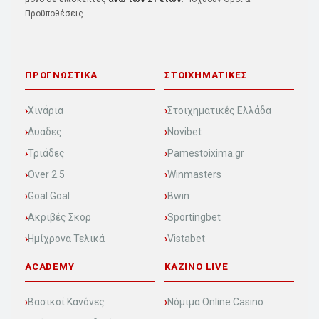
Προϋποθέσεις
ΠΡΟΓΝΩΣΤΙΚΆ
ΣΤΟΙΧΗΜΑΤΙΚΈΣ
Χινάρια
Στοιχηματικές Ελλάδα
Δυάδες
Novibet
Τριάδες
Pamestoixima.gr
Over 2.5
Winmasters
Goal Goal
Bwin
Ακριβές Σκορ
Sportingbet
Ημίχρονα Τελικά
Vistabet
ACADEMY
KAZINO LIVE
Βασικοί Κανόνες
Νόμιμα Online Casino