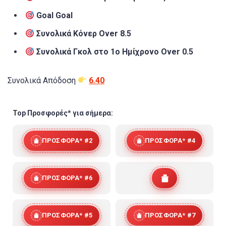
Goal Goal
Συνολικά Κόνερ Over 8.5
Συνολικά Γκολ στο 1ο Ημίχρονο Over 0.5
Συνολικά Απόδοση
6.40
Top Προσφορές* για σήμερα:
ΠΡΟΣΦΟΡΑ* #3
ΠΡΟΣΦΟΡΑ* #5
ΠΡΟΣΦΟΡΑ* #4
ΠΡΟΣΦΟΡΑ* #6
ΠΡΟΣΦΟΡΑ* #8