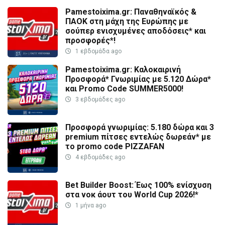
Pamestoixima.gr: Παναθηναϊκός &
ΠΑΟΚ στη μάχη της Ευρώπης με
σούπερ ενισχυμένες αποδόσεις* και
προσφορές*!
1 εβδομάδα ago
Pamestoixima.gr: Καλοκαιρινή
Προσφορά* Γνωριμίας με 5.120 Δώρα*
και Promo Code SUMMER5000!
3 εβδομάδες ago
Προσφορά γνωριμίας: 5.180 δώρα και 3
premium πίτσες εντελώς δωρεάν* με
το promo code PIZZAFAN
4 εβδομάδες ago
Bet Builder Boost: Έως 100% ενίσχυση
στα νοκ άουτ του World Cup 2026!*
1 μήνα ago