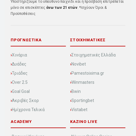
Υποστηρίζουμε το υπεύθυνο παιχνίδι και η πρόσβαση επιτρέπεται
μόνο σε επισκέπτες
άνω των 21 ετών
. *Ισχύουν Όροι &
Προϋποθέσεις
ΠΡΟΓΝΩΣΤΙΚΆ
ΣΤΟΙΧΗΜΑΤΙΚΈΣ
Χινάρια
Στοιχηματικές Ελλάδα
Δυάδες
Novibet
Τριάδες
Pamestoixima.gr
Over 2.5
Winmasters
Goal Goal
Bwin
Ακριβές Σκορ
Sportingbet
Ημίχρονα Τελικά
Vistabet
ACADEMY
KAZINO LIVE