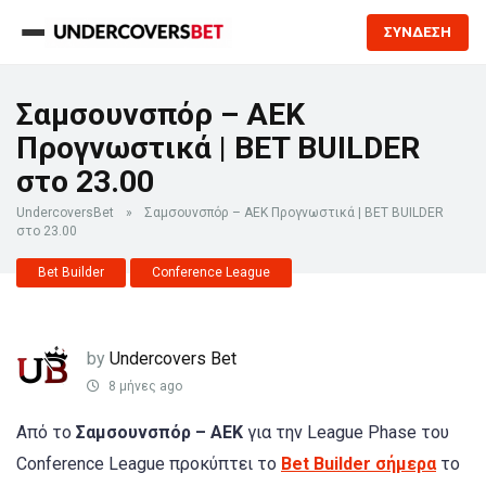
ΣΥΝΔΕΣΗ
Σαμσουνσπόρ – ΑΕΚ
Προγνωστικά | BET BUILDER
στο 23.00
UndercoversBet
»
Σαμσουνσπόρ – ΑΕΚ Προγνωστικά | BET BUILDER
στο 23.00
Bet Builder
Conference League
by
Undercovers Bet
8 μήνες ago
Από το
Σαμσουνσπόρ – ΑΕΚ
για την League Phase του
Conference League προκύπτει το
Bet Builder σήμερα
το