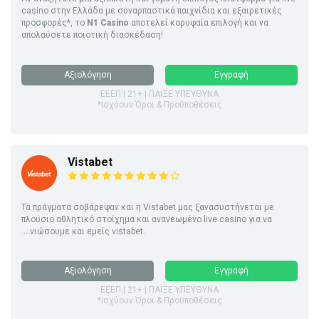
casino στην Ελλάδα με συναρπαστικά παιχνίδια και εξαιρετικές
προσφορές*, το
N1 Casino
αποτελεί κορυφαία επιλογή και να
απολαύσετε ποιοτική διασκέδαση!
Αξιολόγηση
Εγγραφή
ΕΕΕΠ | 21+ | ΠΑΙΞΕ ΥΠΕΥΘΥΝΑ
*Ισχύουν Όροι & Προϋποθέσεις
Vistabet
Τα πράγματα σοβάρεψαν και η Vistabet μας ξανασυστήνεται με
πλούσιο αθλητικό στοίχημα και ανανεωμένο live casino για να
....νιώσουμε και εμείς vistabet.
Αξιολόγηση
Εγγραφή
ΕΕΕΠ | 21+ | ΠΑΙΞΕ ΥΠΕΥΘΥΝΑ
*Ισχύουν Όροι & Προϋποθέσεις