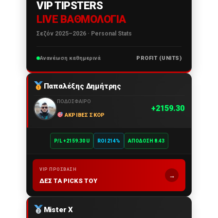
VIP TIPSTERS
LIVE ΒΑΘΜΟΛΟΓΊΑ
Σεζόν 2025–2026 · Personal Stats
Ανανέωση καθημερινά
PROFIT (UNITS)
Παπαλέξης Δημήτρης
ΠΟΔΌΣΦΑΙΡΟ
2159.30
ΑΚΡΙΒΈΣ ΣΚΟΡ
P/L +2159.30 U
ROI 214%
ΑΠΌΔΟΣΗ 8.43
VIP ΠΡΌΣΒΑΣΗ
→
ΔΕΣ ΤΑ PICKS ΤΟΥ
Mister X