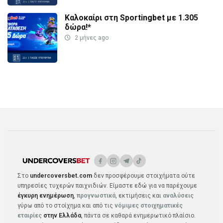
Καλοκαίρι στη Sportingbet με 1.305
δώρα!*
2 μήνες ago
Στο
undercoversbet.com
δεν προσφέρουμε στοιχήματα ούτε
υπηρεσίες τυχερών παιχνιδιών. Είμαστε εδώ για να παρέχουμε
έγκυρη ενημέρωση
,
προγνωστικά
, εκτιμήσεις και
αναλύσεις
γύρω από το στοίχημα και από τις
νόμιμες στοιχηματικές
εταιρίες
στην Ελλάδα
, πάντα σε καθαρά ενημερωτικό πλαίσιο.