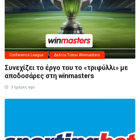
Conference League
Δελτία Τύπου Winmasters
Συνεχίζει το έργο του το «τριφύλλι» με
αποδοσάρες στη winmasters
3 ημέρες ago