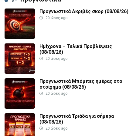
Προγνωστικά Ακριβές σκορ (08/08/26)
20 ώρες ago
Ημίχρονα – Τελικά Προβλέψεις
(08/08/26)
20 ώρες ago
Προγνωστικά Μπόμπες ημέρας στο
στοίχημα (08/08/26)
20 ώρες ago
Προγνωστικά Τριάδα για σήμερα
(08/08/26)
20 ώρες ago