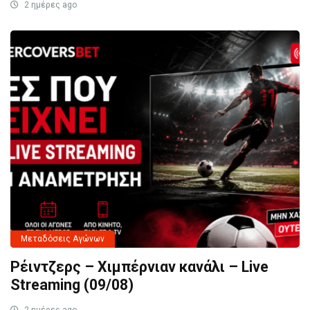
2 ημέρες ago
Μεταδόσεις Αγώνων
Ρέιντζερς – Χιμπέρνιαν κανάλι – Live
Streaming (09/08)
2 ημέρες ago