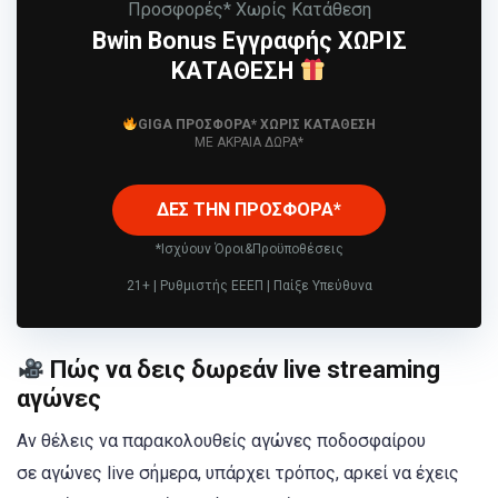
Προσφορές* Χωρίς Κατάθεση
Bwin Bonus Εγγραφής ΧΩΡΙΣ
ΚΑΤΑΘΕΣΗ
GIGA ΠΡΟΣΦΟΡΑ* ΧΩΡΙΣ ΚΑΤΑΘΕΣΗ
ΜΕ ΑΚΡΑΙΑ ΔΩΡΑ*
ΔΕΣ ΤΗΝ ΠΡΟΣΦΟΡΑ*
*Ισχύουν Όροι&Προϋποθέσεις
21+ | Ρυθμιστής ΕΕΕΠ | Παίξε Υπεύθυνα
Πώς να δεις δωρεάν live streaming
αγώνες
Αν θέλεις να παρακολουθείς αγώνες ποδοσφαίρου
σε αγώνες live σήμερα, υπάρχει τρόπος, αρκεί να έχεις