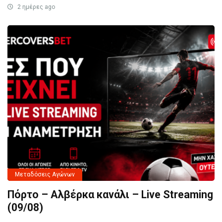
2 ημέρες ago
Μεταδόσεις Αγώνων
Πόρτο – Αλβέρκα κανάλι – Live Streaming
(09/08)