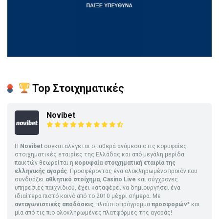
Top Στοιχηματικές
Novibet
Η
Novibet
συγκαταλέγεται σταθερά ανάμεσα στις κορυφαίες
στοιχηματικές εταιρίες της Ελλάδας και από μεγάλη μερίδα
παικτών θεωρείται η
κορυφαία στοιχηματική εταιρία της
ελληνικής αγοράς
. Προσφέροντας ένα ολοκληρωμένο προϊόν που
συνδυάζει
αθλητικό στοίχημα
,
Casino Live
και σύγχρονες
υπηρεσίες παιχνιδιού, έχει καταφέρει να δημιουργήσει ένα
ιδιαίτερα πιστό κοινό από το 2010 μέχρι σήμερα. Με
ανταγωνιστικές αποδόσεις
, πλούσιο πρόγραμμα
προσφορών
* και
μία από τις πιο ολοκληρωμένες πλατφόρμες της αγοράς!