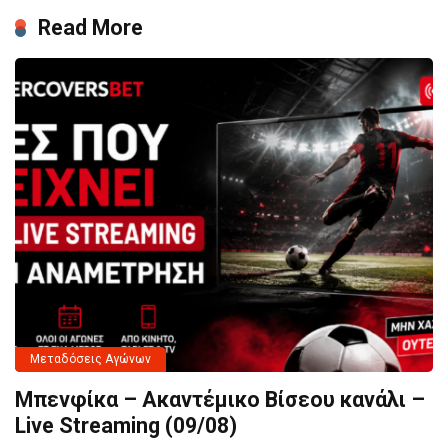
Read More
Μεταδόσεις Αγώνων
Μπενφίκα – Ακαντέμικο Βίσεου κανάλι –
Live Streaming (09/08)