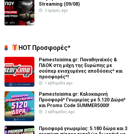
Streaming (09/08)
2 ημέρες ago
HOT Προσφορές*
Pamestoixima.gr: Παναθηναϊκός &
ΠΑΟΚ στη μάχη της Ευρώπης με
σούπερ ενισχυμένες αποδόσεις* και
προσφορές*!
1 εβδομάδα ago
Pamestoixima.gr: Καλοκαιρινή
Προσφορά* Γνωριμίας με 5.120 Δώρα*
και Promo Code SUMMER5000!
2 εβδομάδες ago
Προσφορά γνωριμίας: 5.180 δώρα και 3