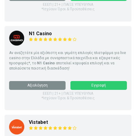
ΕΕΕΠ | 21+ | ΠΑΙΞΕ ΥΠΕΥΘΥΝΑ
*Ισχύουν Όροι & Προϋποθέσεις
N1 Casino
Αν αναζητάτε μία αξιόπιστη και γεμάτη επιλογές πλατφόρμα για live
casino στην Ελλάδα με συναρπαστικά παιχνίδια και εξαιρετικές
προσφορές*, το
N1 Casino
αποτελεί κορυφαία επιλογή και να
απολαύσετε ποιοτική διασκέδαση!
Αξιολόγηση
Εγγραφή
ΕΕΕΠ | 21+ | ΠΑΙΞΕ ΥΠΕΥΘΥΝΑ
*Ισχύουν Όροι & Προϋποθέσεις
Vistabet